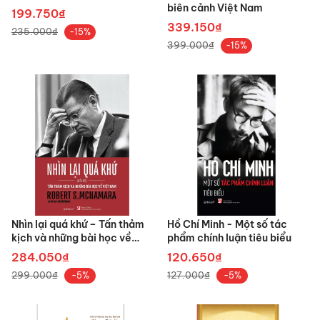
biên cảnh Việt Nam
199.750₫
339.150₫
235.000₫
-15%
399.000₫
-15%
Nhìn lại quá khứ – Tấn thảm
Hồ Chí Minh - Một số tác
kịch và những bài học về
phẩm chính luận tiêu biểu
Việt Nam
284.050₫
120.650₫
299.000₫
127.000₫
-5%
-5%