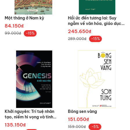
Một tháng ở Nam kỳ
Hồi ức đến tương lai: Suy
ngẫm về văn hóa, giáo dục
84.150₫
và con đường
245.650₫
99.000₫
-15%
289.000₫
-15%
Khởi nguyên: Trí tuệ nhân
Bông sen vàng
tạo, niềm hi vọng và tinh
151.050₫
thần nhân loại
135.150₫
159.000₫
-5%