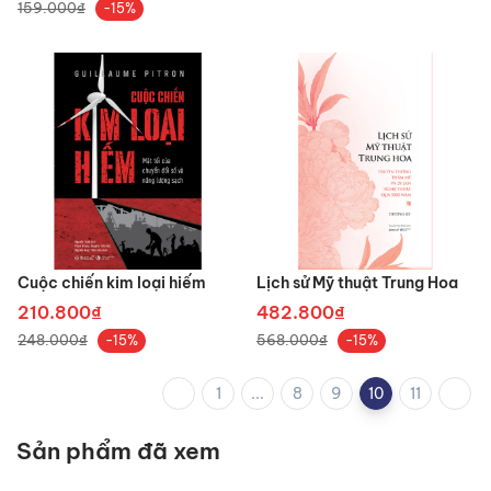
159.000₫
-15%
Cuộc chiến kim loại hiếm
Lịch sử Mỹ thuật Trung Hoa
210.800₫
482.800₫
248.000₫
568.000₫
-15%
-15%
1
...
8
9
10
11
Sản phẩm đã xem