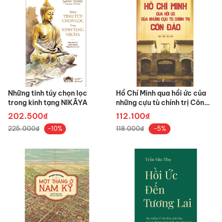
Những tinh túy chọn lọc
Hồ Chí Minh qua hồi ức của
trong kinh tạng NIKĀYA
những cựu tù chính trị Côn
Đảo
202.500₫
112.100₫
225.000₫
118.000₫
-10%
-5%