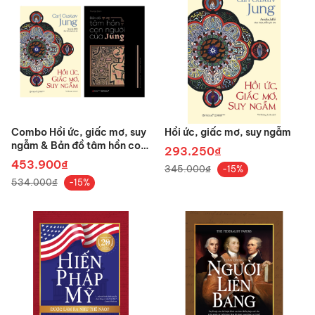
Combo Hồi ức, giấc mơ, suy
Hồi ức, giấc mơ, suy ngẫm
ngẫm & Bản đồ tâm hồn con
293.250₫
người của Jung
453.900₫
345.000₫
-15%
534.000₫
-15%