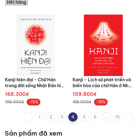
Hết hàng
Kanji hiện đại - Chữ Hán
Kanji - Lịch sử phát triển và
trong đời sống Nhật Bản hiện
biến hóa của chữ Hán ở Nhật
nay
Bản
168.300₫
159.800₫
198.000₫
188.000₫
-15%
-15%
1
2
3
4
5
6
...
10
Sản phẩm đã xem