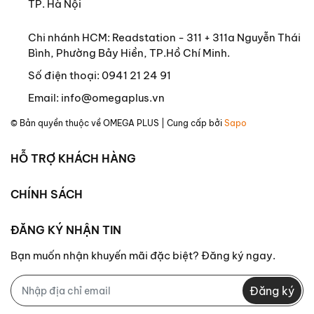
TP. Hà Nội
Chi nhánh HCM: Readstation - 311 + 311a Nguyễn Thái
Bình, Phường Bảy Hiền, TP.Hồ Chí Minh.
Số điện thoại:
0941 21 24 91
Email:
info@omegaplus.vn
© Bản quyền thuộc về
OMEGA PLUS
| Cung cấp bởi
Sapo
HỖ TRỢ KHÁCH HÀNG
CHÍNH SÁCH
ĐĂNG KÝ NHẬN TIN
Bạn muốn nhận khuyến mãi đặc biệt? Đăng ký ngay.
Đăng ký