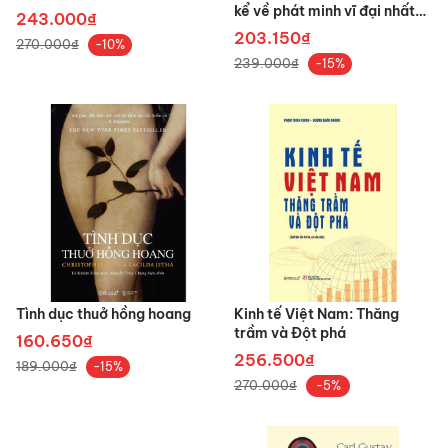
kể về phát minh vĩ đại nhất
243.000₫
của loài người
203.150₫
270.000₫
-10%
239.000₫
-15%
Tình dục thuở hồng hoang
Kinh tế Việt Nam: Thăng
trầm và Đột phá
160.650₫
256.500₫
189.000₫
-15%
270.000₫
-5%