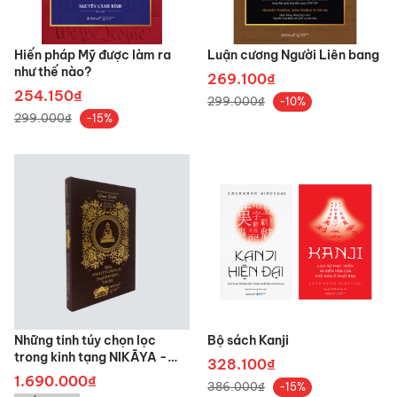
Hiến pháp Mỹ được làm ra
Luận cương Người Liên bang
như thế nào?
269.100₫
254.150₫
299.000₫
-10%
299.000₫
-15%
Những tinh túy chọn lọc
Bộ sách Kanji
trong kinh tạng NIKĀYA -
328.100₫
Bản đặc biệt
1.690.000₫
386.000₫
-15%