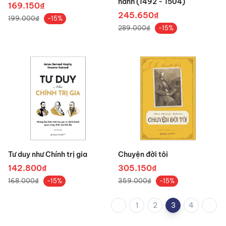
hành (1492 - 1504)
169.150₫
245.650₫
199.000₫
-15%
289.000₫
-15%
Tư duy như Chính trị gia
Chuyện đời tôi
142.800₫
305.150₫
168.000₫
359.000₫
-15%
-15%
1
2
3
4