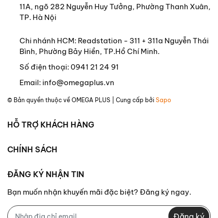
11A, ngõ 282 Nguyễn Huy Tưởng, Phường Thanh Xuân,
TP. Hà Nội
Chi nhánh HCM: Readstation - 311 + 311a Nguyễn Thái
Bình, Phường Bảy Hiền, TP.Hồ Chí Minh.
Số điện thoại:
0941 21 24 91
Email:
info@omegaplus.vn
© Bản quyền thuộc về
OMEGA PLUS
| Cung cấp bởi
Sapo
HỖ TRỢ KHÁCH HÀNG
CHÍNH SÁCH
ĐĂNG KÝ NHẬN TIN
Bạn muốn nhận khuyến mãi đặc biệt? Đăng ký ngay.
Đăng ký