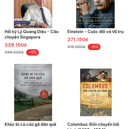
Hồi ký Lý Quang Diệu - Câu
Einstein - Cuộc đời và Vũ trụ
chuyện Singapore
271.150₫
339.150₫
319.000₫
-15%
399.000₫
-15%
Khúc bi ca của gã dân quê
Columbus: Bốn chuyến hải