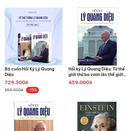
Bộ cuốn Hồi Ký Lý Quang
Hồi ký Lý Quang Diệu: Từ thế
Diệu
giới thứ ba vươn lên thế giới
thứ nhất
729.300₫
459.000₫
858.000₫
-15%