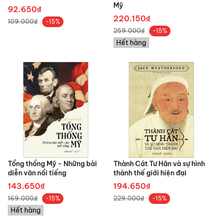
Mỹ
92.650₫
220.150₫
109.000₫
-15%
259.000₫
-15%
Hết hàng
Tổng thống Mỹ - Những bài
Thành Cát Tư Hãn và sự hình
diễn văn nổi tiếng
thành thế giới hiện đại
143.650₫
194.650₫
169.000₫
229.000₫
-15%
-15%
Hết hàng