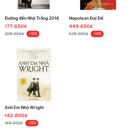
Đường đến Nhà Trắng 2016
Napoleon Đại Đế
177.650₫
449.650₫
209.000₫
529.000₫
-15%
-15%
Anh Em Nhà Wright
142.800₫
168.000₫
-15%