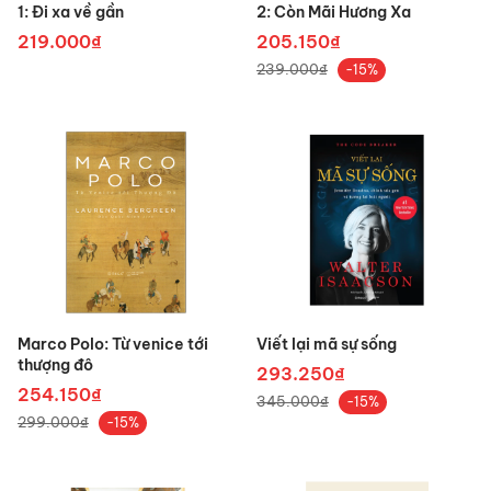
1: Đi xa về gần
2: Còn Mãi Hương Xa
219.000₫
205.150₫
239.000₫
-15%
Marco Polo: Từ venice tới
Viết lại mã sự sống
thượng đô
293.250₫
254.150₫
345.000₫
-15%
299.000₫
-15%