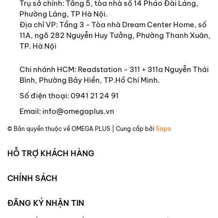
Trụ sở chính:
Tầng 5, tòa nhà số 14 Pháo Đài Láng,
Phường Láng, TP Hà Nội.
Địa chỉ VP: Tầng 3 - Tòa nhà Dream Center Home, số
11A, ngõ 282 Nguyễn Huy Tưởng, Phường Thanh Xuân,
TP. Hà Nội
Chi nhánh HCM: Readstation - 311 + 311a Nguyễn Thái
Bình, Phường Bảy Hiền, TP.Hồ Chí Minh.
Số điện thoại:
0941 21 24 91
Email:
info@omegaplus.vn
© Bản quyền thuộc về
OMEGA PLUS
| Cung cấp bởi
Sapo
HỖ TRỢ KHÁCH HÀNG
CHÍNH SÁCH
ĐĂNG KÝ NHẬN TIN