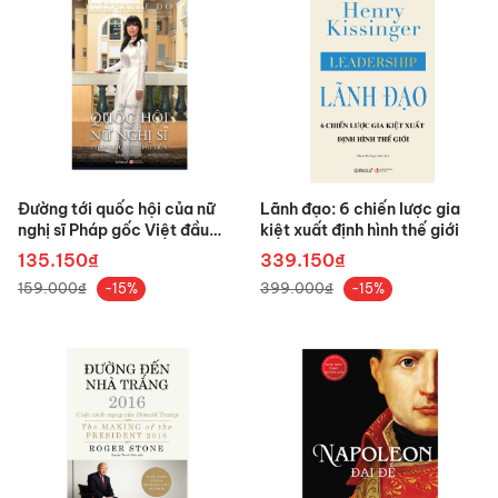
Đường tới quốc hội của nữ
Lãnh đạo: 6 chiến lược gia
nghị sĩ Pháp gốc Việt đầu
kiệt xuất định hình thế giới
tiên phần 1: Tiểu sử
135.150₫
339.150₫
159.000₫
399.000₫
-15%
-15%