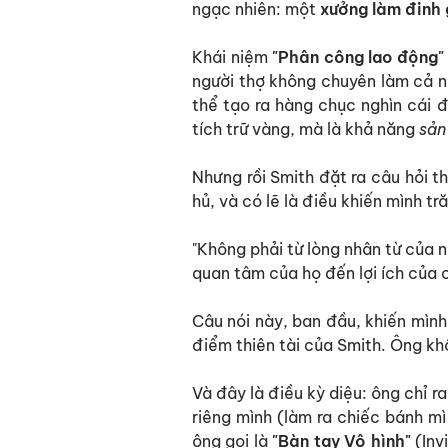
ngạc nhiên: một
xưởng làm đinh
Khái niệm
"Phân công lao động"
người thợ không chuyên làm cả n
thể tạo ra hàng chục nghìn cái đ
tích trữ vàng, mà là khả năng
sản
Nhưng rồi Smith đặt ra câu hỏi t
hủ, và có lẽ là điều khiến mình tră
"Không phải từ lòng nhân từ của n
quan tâm của họ đến lợi ích của c
Câu nói này, ban đầu, khiến mình 
điểm thiên tài của Smith. Ông khô
Và đây là điều kỳ diệu: ông chỉ ra
riêng mình (làm ra chiếc bánh m
ông gọi là
"Bàn tay Vô hình"
(Inv