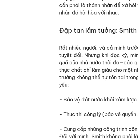
cần phải là thánh nhân để xã hội
nhân đó hài hòa với nhau.
Đập tan lầm tưởng: Smith 
Rất nhiều người, và cả mình trư
tuyệt đối. Nhưng khi đọc kỹ, mì
quả
của nhà nước thời đó—các qu
thực chất chỉ làm giàu cho một nh
trường không thể tự tồn tại tro
yếu:
- Bảo vệ đất nước khỏi xâm lược
- Thực thi công lý (bảo vệ quyền
- Cung cấp những công trình côn
Đối với mình, Smith không phải là