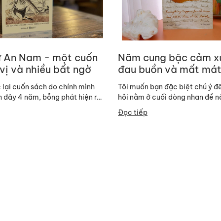
xứ An Nam - một cuốn
Năm cung bậc cảm x
vị và nhiều bất ngờ
đau buồn và mất mát
chuyện trên đời đều 
 lại cuốn sách do chính mình
Tôi muốn bạn đặc biệt chú ý 
do?”
h đây 4 năm, bỗng phát hiện ra
hỏi nằm ở cuối dòng nhan đề n
ị mà khi chưa...
đó, tuy bé nhỏ, nhưng lại...
Đọc tiếp