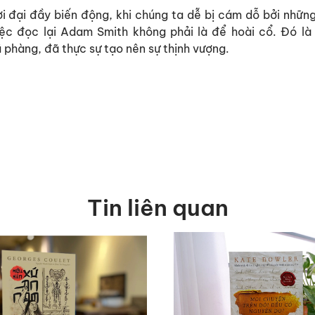
i đại đầy biến động, khi chúng ta dễ bị cám dỗ bởi những
iệc đọc lại Adam Smith không phải là để hoài cổ. Đó l
ũ phàng, đã thực sự tạo nên sự thịnh vượng.
Tin liên quan