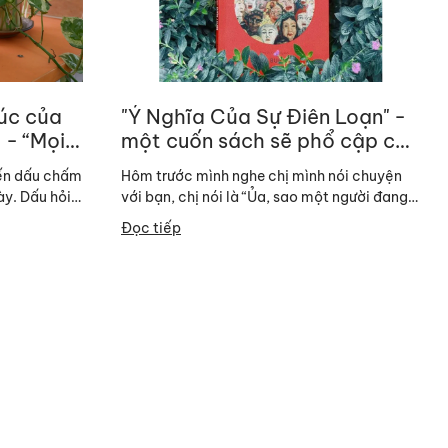
úc của
"Ý Nghĩa Của Sự Điên Loạn" -
 - “Mọi
một cuốn sách sẽ phổ cập cho
có nguyên
mọi người hiểu về sự nghiêm
đến dấu chấm
Hôm trước mình nghe chị mình nói chuyện
trọng của các bệnh tâm lý
ày. Dấu hỏi
với bạn, chị nói là “Ủa, sao một người đang
vui vẻ phơi phới vậy lại trầm cảm...
Đọc tiếp