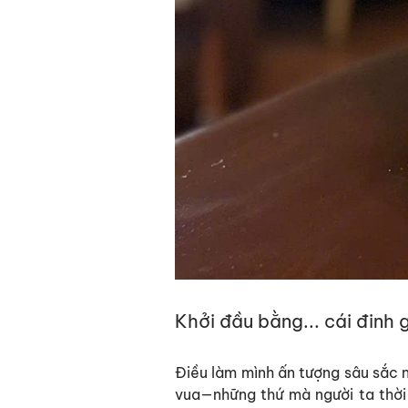
Khởi đầu bằng... cái đinh g
Điều làm mình ấn tượng sâu sắc n
vua—những thứ mà người ta thời