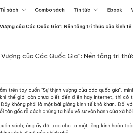
Tủ sách
Combo sách
Tin tức
Ebook
ượng của Các Quốc Gia”: Nền tảng tri thức của kinh tế 
Vượng của Các Quốc Gia”: Nền tảng tri thức
cầm trên tay cuốn "Sự thịnh vượng của các quốc gia", mìn
hi thế giới còn chưa biết đến điện hay internet, thì có 
ây không phải là một bài giảng kinh tế khô khan. Đối với
ổi tận gốc rễ cách chúng ta hiểu về sự vận hành của xã hội
uốn sách; ông ấy đã trao cho ta một lăng kính hoàn toàn
hính sách vĩ mô của chính phủ.