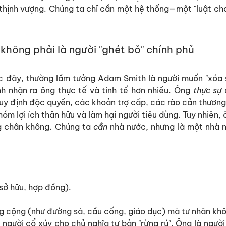
 thịnh vượng. Chúng ta chỉ cần một hệ thống—một "luật chơ
không phải là người "ghét bỏ" chính phủ
ớc đây, thường lầm tưởng Adam Smith là người muốn "xóa s
nh nhận ra ông thực tế và tinh tế hơn nhiều.
Ông
thực sự
y định độc quyền, các khoản trợ cấp, các rào cản thương
óm lợi ích thân hữu và làm hại người tiêu dùng.
Tuy nhiên, 
ng chân không. Chúng ta
cần
nhà nước, nhưng là một nhà n
.
 sở hữu, hợp đồng).
g cộng (như đường sá, cầu cống, giáo dục) mà tư nhân khô
 người cổ xúy cho chủ nghĩa tư bản "rừng rú". Ông là ngườ