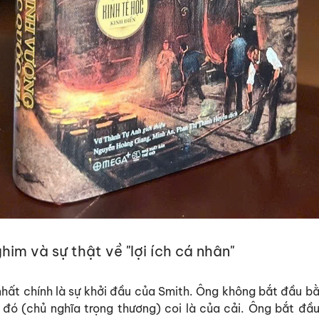
him và sự thật về "lợi ích cá nhân"
hất chính là sự khởi đầu của Smith. Ông không bắt đầu bằ
 đó (chủ nghĩa trọng thương) coi là của cải. Ông bắt đầ