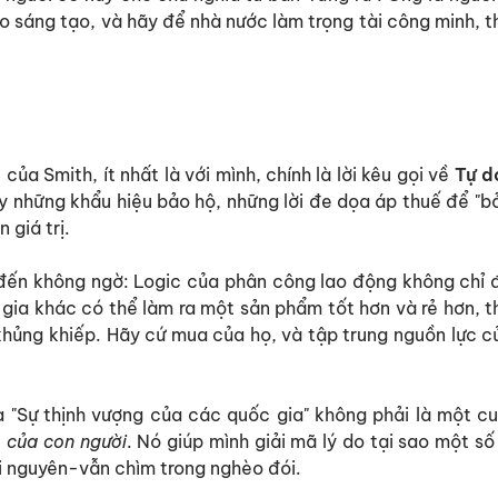
do sáng tạo, và hãy để nhà nước làm trọng tài công minh, t
a Smith, ít nhất là với mình, chính là lời kêu gọi về
Tự d
 những khẩu hiệu bảo hộ, những lời đe dọa áp thuế để "bả
 giá trị.
 đến không ngờ: Logic của phân công lao động không chỉ
 gia khác có thể làm ra một sản phẩm tốt hơn và rẻ hơn, th
 khủng khiếp. Hãy cứ mua của họ, và tập trung nguồn lực 
a "Sự thịnh vượng của các quốc gia" không phải là một cu
o của con người
. Nó giúp mình giải mã lý do tại sao một số
i nguyên-vẫn chìm trong nghèo đói.