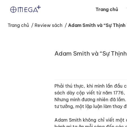
Trang chủ
Trang chủ
/
Review sách
/
Adam Smith và “Sự Thịnh V
Adam Smith và “Sự Thịnh 
Phải thú thực, khi mình lần đầu 
sách dày cộp viết từ năm 1776, k
Nhưng mình đương nhiên đã lầm. Đ
tư tưởng, một lập luận làm thay đ
Adam Smith không chỉ viết một c
bánh mì ta ăn mỗi sáng đến các c