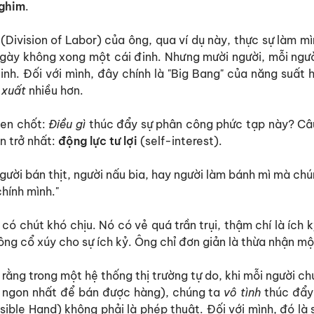
 ghim
.
(Division of Labor) của ông, qua ví dụ này, thực sự làm m
gày không xong một cái đinh. Nhưng mười người, mỗi ngư
inh. Đối với mình, đây chính là "Big Bang" của năng suất h
 xuất
nhiều hơn.
hen chốt:
Điều gì
thúc đẩy sự phân công phức tạp này? Câu 
n trở nhất:
động lực tư lợi
(self-interest).
gười bán thịt, người nấu bia, hay người làm bánh mì mà chú
hính mình."
có chút khó chịu. Nó có vẻ quá trần trụi, thậm chí là ích k
ng cổ xúy cho sự ích kỷ. Ông chỉ đơn giản là thừa nhận mộ
 rằng trong một hệ thống thị trường tự do, khi mỗi người ch
ì ngon nhất để bán được hàng), chúng ta
vô tình
thúc đẩy
isible Hand) không phải là phép thuật. Đối với mình, đó l