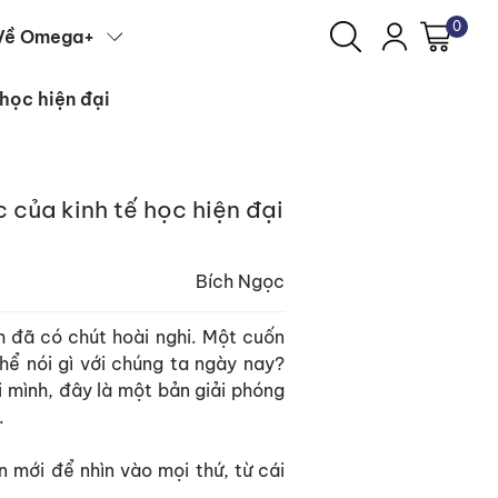
0
Về Omega+
học hiện đại
 của kinh tế học hiện đại
Bích Ngọc
h đã có chút hoài nghi. Một cuốn
thể nói gì với chúng ta ngày nay?
 mình, đây là một bản giải phóng
.
 mới để nhìn vào mọi thứ, từ cái