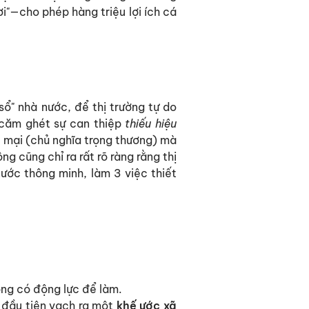
i"—cho phép hàng triệu lợi ích cá
ổ" nhà nước, để thị trường tự do
căm ghét sự can thiệp
thiếu hiệu
 mại (chủ nghĩa trọng thương) mà
ông cũng chỉ ra rất rõ ràng rằng thị
ước thông minh, làm 3 việc thiết
ng có động lực để làm.
i đầu tiên vạch ra một
khế ước xã