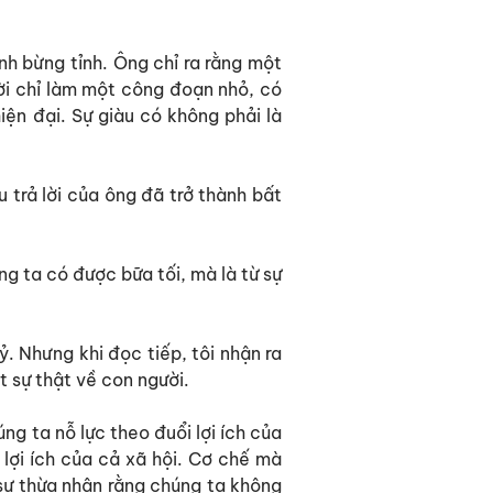
ình bừng tỉnh. Ông chỉ ra rằng một
ời chỉ làm một công đoạn nhỏ, có
iện đại. Sự giàu có không phải là
trả lời của ông đã trở thành bất
ng ta có được bữa tối, mà là từ sự
ỷ. Nhưng khi đọc tiếp, tôi nhận ra
t sự thật về con người.
úng ta nỗ lực theo đuổi lợi ích của
 lợi ích của cả xã hội. Cơ chế mà
à sự thừa nhận rằng chúng ta không