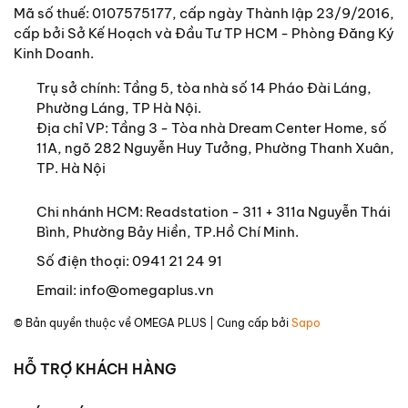
Mã số thuế: 0107575177, cấp ngày Thành lập 23/9/2016,
cấp bởi Sở Kế Hoạch và Đầu Tư TP HCM - Phòng Đăng Ký
Kinh Doanh.
Trụ sở chính:
Tầng 5, tòa nhà số 14 Pháo Đài Láng,
Phường Láng, TP Hà Nội.
Địa chỉ VP: Tầng 3 - Tòa nhà Dream Center Home, số
11A, ngõ 282 Nguyễn Huy Tưởng, Phường Thanh Xuân,
TP. Hà Nội
Chi nhánh HCM: Readstation - 311 + 311a Nguyễn Thái
Bình, Phường Bảy Hiền, TP.Hồ Chí Minh.
Số điện thoại:
0941 21 24 91
Email:
info@omegaplus.vn
© Bản quyền thuộc về
OMEGA PLUS
| Cung cấp bởi
Sapo
HỖ TRỢ KHÁCH HÀNG