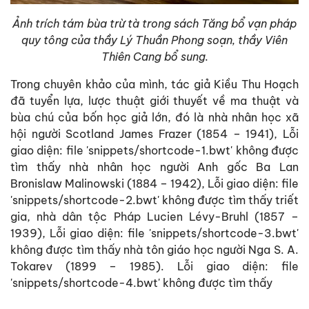
Ảnh trích tám bùa trừ tà trong sách Tăng bổ vạn pháp
quy tông của thầy Lý Thuần Phong soạn, thầy Viên
Thiên Cang bổ sung.
Trong chuyên khảo của mình, tác giả Kiều Thu Hoạch
đã tuyển lựa, lược thuật giới thuyết về ma thuật và
bùa chú của bốn học giả lớn, đó là nhà nhân học xã
hội người Scotland James Frazer (1854 – 1941), Lỗi
giao diện: file 'snippets/shortcode-1.bwt' không được
tìm thấy nhà nhân học người Anh gốc Ba Lan
Bronislaw Malinowski (1884 – 1942), Lỗi giao diện: file
'snippets/shortcode-2.bwt' không được tìm thấy triết
gia, nhà dân tộc Pháp Lucien Lévy-Bruhl (1857 –
1939), Lỗi giao diện: file 'snippets/shortcode-3.bwt'
không được tìm thấy nhà tôn giáo học người Nga S. A.
Tokarev (1899 – 1985). Lỗi giao diện: file
'snippets/shortcode-4.bwt' không được tìm thấy