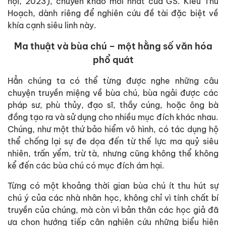
hội, 2023), chuyên khảo mới nhất của GS. Kiều Thu
Hoạch, dành riêng để nghiên cứu đề tài đặc biệt về
khía cạnh siêu linh này.
Ma thuật và bùa chú – một hằng số văn hóa
phổ quát
Hẳn chúng ta có thể từng được nghe những câu
chuyện truyền miệng về bùa chú, bùa ngải được các
pháp sư, phù thủy, đạo sĩ, thầy cúng, hoặc ông bà
đồng tạo ra và sử dụng cho nhiều mục đích khác nhau.
Chúng, như một thứ bảo hiểm vô hình, có tác dụng hộ
thể chống lại sự đe dọa đến từ thế lực ma quỷ siêu
nhiên, trấn yểm, trừ tà, nhưng cũng không thể không
kể đến các bùa chú có mục đích ám hại.
Từng có một khoảng thời gian bùa chú ít thu hút sự
chú ý của các nhà nhân học, không chỉ vì tính chất bí
truyền của chúng, mà còn vì bản thân các học giả đã
ưa chọn hướng tiếp cận nghiên cứu những biểu hiện