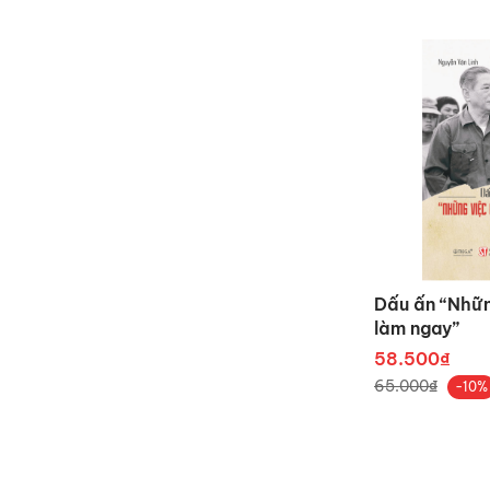
Dấu ấn “Nhữn
làm ngay”
58.500₫
65.000₫
-10%