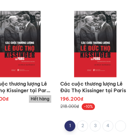
uộc thương lượng Lê
Các cuộc thương lượng Lê
ọ Kissinger tại Paris
Đức Thọ Kissinger tại Paris
00₫
196.200₫
Hết hàng
218.000₫
-10%
1
2
3
4