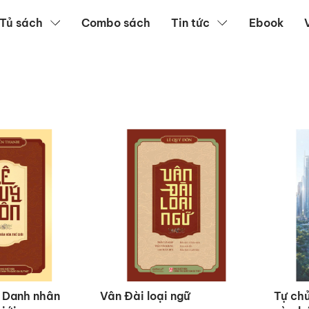
Tủ sách
Combo sách
Tin tức
Ebook
 Danh nhân
Vân Đài loại ngữ
Tự chủ