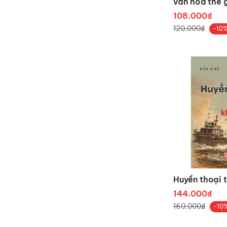
văn hóa thế g
108.000₫
120.000₫
-10
Huyền thoại 
144.000₫
160.000₫
-10