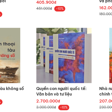
iới
và phá
405.900₫
nguyê
162.0
451.000₫
-10%
180.00
%
tàu không số
Quyền con người quốc tế:
Nhà nư
Văn bản và tư liệu
chính 
thế kỉ
2.700.000₫
207.0
%
3.000.000₫
230.00
-10%