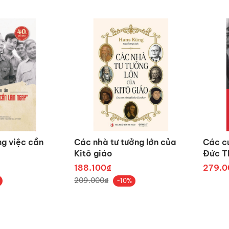
g việc cần
Các nhà tư tưởng lớn của
Các c
Kitô giáo
Đức Th
(BC)
188.100₫
279.0
209.000₫
-10%