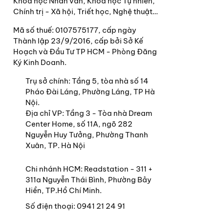
Khoa học Nhân văn, Khoa học Tự nhiên,
Chính trị - Xã hội, Triết học, Nghệ thuật…
Mã số thuế: 0107575177, cấp ngày
Thành lập 23/9/2016, cấp bởi Sở Kế
Hoạch và Đầu Tư TP HCM - Phòng Đăng
Ký Kinh Doanh.
Trụ sở chính:
Tầng 5, tòa nhà số 14
Pháo Đài Láng, Phường Láng, TP Hà
Nội.
Địa chỉ VP: Tầng 3 - Tòa nhà Dream
Center Home, số 11A, ngõ 282
Nguyễn Huy Tưởng, Phường Thanh
Xuân, TP. Hà Nội
Chi nhánh HCM: Readstation - 311 +
311a Nguyễn Thái Bình, Phường Bảy
Hiền, TP.Hồ Chí Minh.
Số điện thoại:
0941 21 24 91