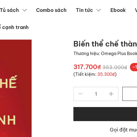
Tủ sách
Combo sách
Tin tức
Ebook
ế cạnh tranh
Biến thể chế thàn
Thương hiệu:
Omega Plus Boo
317.700₫
353.000₫
-
(Tiết kiệm:
35.300₫
)
Gọi đặt m