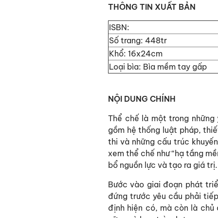
THÔNG TIN XUẤT BẢN
ISBN:
Số trang: 448tr
Khổ: 16x24cm
Loại bìa: Bìa mềm tay gấp
NỘI DUNG CHÍNH
Thể chế là một trong những 
gồm hệ thống luật pháp, thi
thi và những cấu trúc khuyến
xem thể chế như “hạ tầng mềm
bổ nguồn lực và tạo ra giá trị
Bước vào giai đoạn phát tri
đứng trước yêu cầu phải tiếp
định hiện có, mà còn là chủ