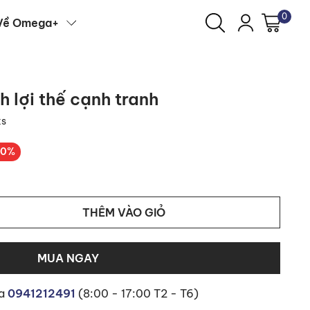
0
Về Omega+
h lợi thế cạnh tranh
ks
10%
THÊM VÀO GIỎ
MUA NGAY
ua
0941212491
(8:00 - 17:00 T2 - T6)