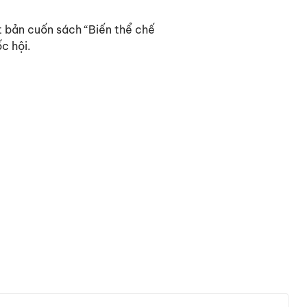
t bản cuốn sách “Biến thể chế
c hội.
vượt qua
gia”
ng