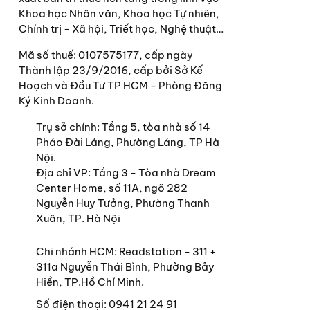
Khoa học Nhân văn, Khoa học Tự nhiên,
Chính trị - Xã hội, Triết học, Nghệ thuật…
Mã số thuế: 0107575177, cấp ngày
Thành lập 23/9/2016, cấp bởi Sở Kế
Hoạch và Đầu Tư TP HCM - Phòng Đăng
Ký Kinh Doanh.
Trụ sở chính:
Tầng 5, tòa nhà số 14
Pháo Đài Láng, Phường Láng, TP Hà
Nội.
Địa chỉ VP: Tầng 3 - Tòa nhà Dream
Center Home, số 11A, ngõ 282
Nguyễn Huy Tưởng, Phường Thanh
Xuân, TP. Hà Nội
Chi nhánh HCM: Readstation - 311 +
311a Nguyễn Thái Bình, Phường Bảy
Hiền, TP.Hồ Chí Minh.
Số điện thoại:
0941 21 24 91