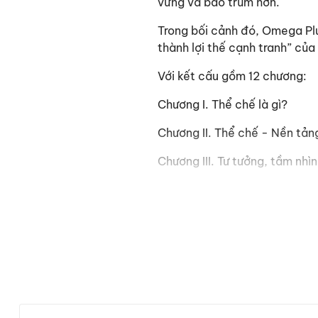
vững và bao trùm hơn.
Trong bối cảnh đó, Omega Plu
thành lợi thế cạnh tranh” củ
Với kết cấu gồm 12 chương:
Chương I. Thể chế là gì?
Chương II. Thể chế - Nền tản
Chương III. Tư tưởng, tầm nhìn
Chương IV. Phương pháp luận
Chương V. Thể chế Việt Nam 
Chương VI. Cải cách hệ thốn
Chương VII. Nâng cao năng lự
Chương VIII. Cải cách hệ thố