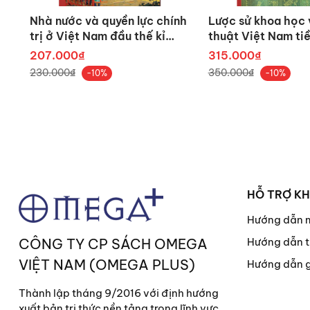
Nhà nước và quyền lực chính
Lược sử khoa học 
trị ở Việt Nam đầu thế kỉ
thuật Việt Nam tiề
XIX
207.000₫
315.000₫
230.000₫
350.000₫
-10%
-10%
HỖ TRỢ K
Hướng dẫn 
CÔNG TY CP SÁCH OMEGA
Hướng dẫn t
VIỆT NAM (OMEGA PLUS)
Hướng dẫn 
Thành lập tháng 9/2016 với định hướng
xuất bản tri thức nền tảng trong lĩnh vực