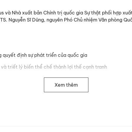
s và Nhà xuất bản Chính trị quốc gia Sự thật phối hợp xuấ
a TS. Nguyễn Sĩ Dũng, nguyên Phó Chủ nhiệm Văn phòng Quố
g quyết định sự phát triển của quốc gia
 và triết lý biến thể chế thành lợi thế cạnh tranh
 cải cách thể chế - Từ tư tưởng đến hành động
Xem thêm
trong so sánh quốc tế - Vị thế và những khoảng cách cần 
g quy phạm chính thức – Nâng cấp “Bộ mã lệnh quốc gia”
c thiết chế lập pháp - Kiến trúc sư của “Bộ mã lệnh quốc 
ng chuẩn mực xã hội – Xây dựng vốn xã hội và niềm tin cô