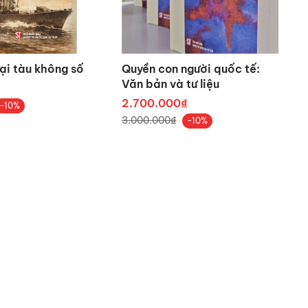
 triển bền vững, thể chế cần
ại tàu không số
Quyền con người quốc tế:
Văn bản và tư liệu
 công chức, nhà hoạt động xã
2.700.000₫
-10%
3.000.000₫
-10%
trị (năm 1985); Tiến sĩ Giáo
guyễn Tấn Dũng và Phạm Minh