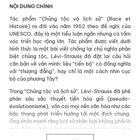
NỘI DUNG CHÍNH
Tác phẩm “Chủng tộc và lịch sử” (Race et
Histoire) ra đời vào năm 1952 theo đề nghị của
UNESCO, đây là một tiểu luận ngắn nhưng có tầm
vóc triết học rộng lớn. Tác phẩm được viết dưới
hình thức là một bài viết chống lại chủ nghĩa phân
biệt chủng tộc, Lévi-Strauss đã đặt lại câu hỏi
căn bản về văn minh: liệu “tiến bộ” có đồng nghĩa
với “thượng đẳng”, hay chỉ là một cách nhìn cục
bộ của phương Tây?
Trong “Chủng tộc và lịch sử”, Lévi-Strauss đã phê
phán sâu sắc thuyết tiến hóa giả (pseudo-
évolutionnisme), vốn coi mọi nền văn hóa như các
bậc thang phát triển hướng tới một đích chung.
Ông nhấn mạnh rằng lịch sử nhân loại không phải là
một đường thẳng, mà là mạng lưới phong phú của
những “lịch sử lũy tích” và “lịch sử đứng yên”, nơi