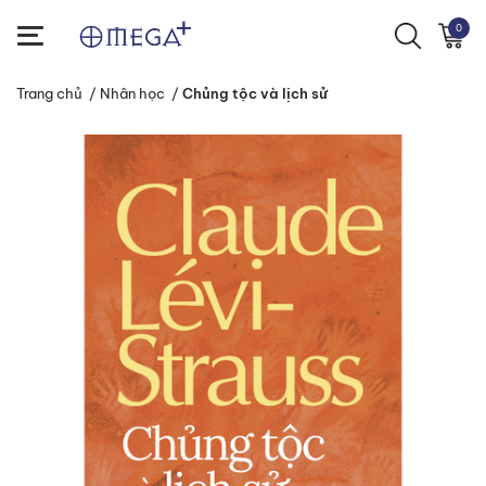
0
Trang chủ
/
Nhân học
/
Chủng tộc và lịch sử