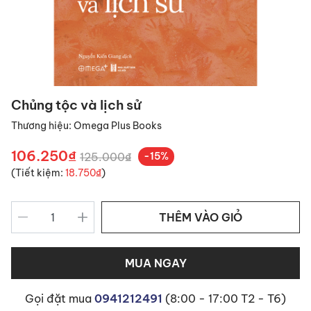
Chủng tộc và lịch sử
Thương hiệu:
Omega Plus Books
106.250₫
125.000₫
-15%
(Tiết kiệm:
18.750₫
)
THÊM VÀO GIỎ
MUA NGAY
Gọi đặt mua
0941212491
(8:00 - 17:00 T2 - T6)