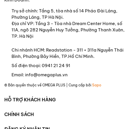
đó là do những hoàn cảnh địa lý, lịch sử và xã hội,
Trụ sở chính:
Tầng 5, tòa nhà số 14 Pháo Đài Láng,
mà không phải là do những khả năng khác nhau
Phường Láng, TP Hà Nội.
gắn liền với cấu tạo thân thể hay tâm lý của người
Địa chỉ VP: Tầng 3 - Tòa nhà Dream Center Home, số
da đen, da vàng hay da trắng mà có.”
11A, ngõ 282 Nguyễn Huy Tưởng, Phường Thanh Xuân,
TP. Hà Nội
(trích Chương I: Chủng tộc và văn hóa)
“Tính đa dạng của các nền văn hóa con người, có
Chi nhánh HCM: Readstation - 311 + 311a Nguyễn Thái
thật trong hiện tại và cũng có thật trong quá khứ,
Bình, Phường Bảy Hiền, TP.Hồ Chí Minh.
là lớn hơn và phong phú hơn nhiều so với những gì
Số điện thoại:
0941 21 24 91
mà chúng ta đã biết tới.”
Email:
info@omegaplus.vn
(trích Chương II: Tính đa dạng của các nền văn
© Bản quyền thuộc về
OMEGA PLUS
| Cung cấp bởi
Sapo
hóa)
HỖ TRỢ KHÁCH HÀNG
TÁC GIẢ
Claude Lévi-Strauss (1908-2009)
CHÍNH SÁCH
Nhà nhân chủng học xuất sắc người Pháp, được