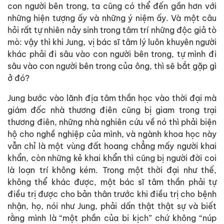
con người bên trong, ta cũng có thể đến gần hơn với
những hiện tượng ấy và những ý niệm ấy. Và một câu
hỏi rất tự nhiên nảy sinh trong tâm trí những độc giả tò
mò: vậy thì khi Jung, vị bác sĩ tâm lý luôn khuyên người
khác phải đi sâu vào con người bên trong, tự mình đi
sâu vào con người bên trong của ông, thì sẽ bắt gặp gì
ở đó?
Jung bước vào lãnh địa tâm thần học vào thời đại mà
giám đốc nhà thương điên cũng bị giam trong trại
thương điên, những nhà nghiên cứu về nó thì phải biện
hộ cho nghề nghiệp của mình, và ngành khoa học này
vẫn chỉ là một vùng đất hoang chẳng mấy người khai
khẩn, còn những kẻ khai khẩn thì cũng bị người đời coi
là loạn trí không kém. Trong một thời đại như thế,
không thể khác được, một bác sĩ tâm thần phải tự
điều trị được cho bản thân trước khi điều trị cho bệnh
nhận, họ, nói như Jung, phải dấn thật thật sự và biết
rằng mình là “một phần của bi kịch” chứ không “núp