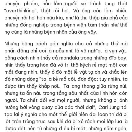
chuyện phiếm, hẳn lắm người sẽ trách Jung thật
“overthinking”, thật rỗi hơi. Và ông còn làm nhiều
chuyện rỗi hơi hơn nữa kìa, như là thu thập gia phả của
những đồng nghiệp trong bệnh viện tâm thần như thể
họ cũng là những bệnh nhân của ông vậy.
Nhưng bằng cách gán nghĩa cho cả những thứ mà
phần đông chỉ coi là ngẫu nhĩ, là vô nghĩa, là vụn vặt,
bằng cách nhìn thấy cả mandala trong những đĩa bay,
nhìn thấy trong hòn đá vô tri thô kệch rẻ mạt một con
mắt đang nhìn, thấy ở đó một lễ vật tạ ơn và khắc lên
đó những dòng “ta là kẻ mồ côi, đơn độc; tuy nhiên, ta
được tìm thấy khắp nơi… Ta lang thang giữa rừng núi,
nhưng ta ẩn náu trong tầng sâu nhất của linh hồn còn
người. Ta chết đối với mọi người, nhưng không bị ảnh
hưởng bởi vòng quay của các thời đại”, Carl Jung tái
tạo lại ý nghĩa cho một thế giới hiện đại loạn trí đã bị
lột trần trùng trục sau khi đã bị xé rách mọi lớp lụa là
được dệt nên từ những điều bí mật, những sấm ngôn,