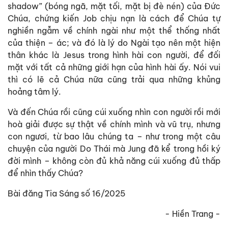
shadow” (bóng ngã, mặt tối, mặt bị đè nén) của Đức
Chúa, chứng kiến Job chịu nạn là cách để Chúa tự
nghiền ngẫm về chính ngài như một thể thống nhất
của thiện – ác; và đó là lý do Ngài tạo nên một hiện
thân khác là Jesus trong hình hài con người, để đối
mặt với tất cả những giới hạn của hình hài ấy. Nói vui
thì có lẽ cả Chúa nữa cũng trải qua những khủng
hoảng tâm lý.
Và đến Chúa rồi cũng cúi xuống nhìn con người rồi mới
hoà giải được sự thật về chính mình và vũ trụ, nhưng
con ngươi, từ bao lâu chúng ta – như trong một câu
chuyện của người Do Thái mà Jung đã kể trong hồi ký
đời mình – không còn đủ khả năng cúi xuống đủ thấp
để nhìn thấy Chúa?
Bài đăng Tia Sáng số 16/2025
- Hiền Trang -