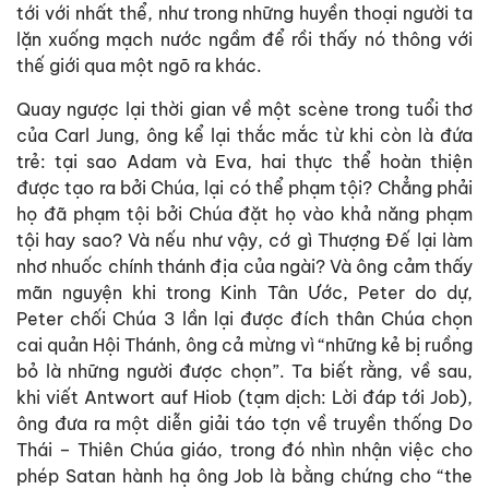
tới với nhất thể, như trong những huyền thoại người ta
lặn xuống mạch nước ngầm để rồi thấy nó thông với
thế giới qua một ngõ ra khác.
Quay ngược lại thời gian về một scène trong tuổi thơ
của Carl Jung, ông kể lại thắc mắc từ khi còn là đứa
trẻ: tại sao Adam và Eva, hai thực thể hoàn thiện
được tạo ra bởi Chúa, lại có thể phạm tội? Chẳng phải
họ đã phạm tội bởi Chúa đặt họ vào khả năng phạm
tội hay sao? Và nếu như vậy, cớ gì Thượng Đế lại làm
nhơ nhuốc chính thánh địa của ngài? Và ông cảm thấy
mãn nguyện khi trong Kinh Tân Ước, Peter do dự,
Peter chối Chúa 3 lần lại được đích thân Chúa chọn
cai quản Hội Thánh, ông cả mừng vì “những kẻ bị ruồng
bỏ là những người được chọn”. Ta biết rằng, về sau,
khi viết Antwort auf Hiob (tạm dịch: Lời đáp tới Job),
ông đưa ra một diễn giải táo tợn về truyền thống Do
Thái – Thiên Chúa giáo, trong đó nhìn nhận việc cho
phép Satan hành hạ ông Job là bằng chứng cho “the