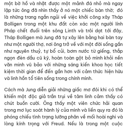
một bờ hồ và nhặt được một mảnh đá nhỏ mà ngay
lập tức ông đã nhìn thấy ở nó một chiếc bàn thờ; đó
là những trang ngắn ngủi về việc khởi công xây Tháp
Bolligen trong một khu đất còn xác một người lính
Pháp chết đuối trên sông Linth và trôi dạt tới đây,
Tháp Bolligen mà Jung đã tự xây lên bằng hai bàn tay
như một người thợ, nơi ông trở về với một đời sống gần
như nguyên thuỷ, tự bổ củi, bơm nước từ giếng, thắp
ngọn đèn dầu cũ kỹ, hoàn toàn gột bỏ mình khỏi nền
văn minh vũ bảo với những sáng kiến khoa học tiết
kiệm thời gian để đến gần hơn với cảm thức hiện hữu
và linh hồn tổ tiên sống trong chính mình.
Cách mà Jung diễn giải những giấc mơ đôi khi có thể
khiến một độc giả trần trụi về tâm linh cảm thấy có
chút buồn cười. Ông thấy một viên chức hải quan
trong mơ lục soát hành lý của mình và liền quy ra đó là
phóng chiếu tình trạng lưỡng phân về mối hoài nghi và
lòng kính trọng với Freud. Nếu là trong một cuộc