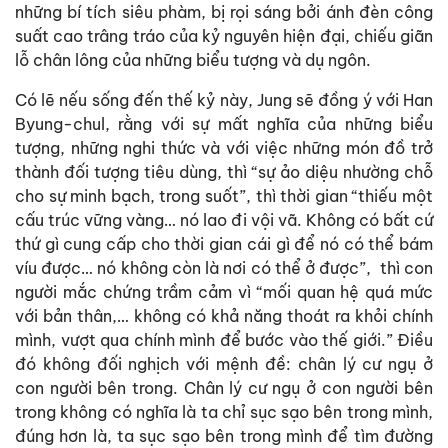
những bí tích siêu phàm, bị rọi sáng bởi ánh đèn công
suất cao trâng tráo của kỷ nguyên hiện đại, chiếu giãn
lỗ chân lông của những biểu tượng và dụ ngôn.
Có lẽ nếu sống đến thế kỷ này, Jung sẽ đồng ý với Han
Byung-chul, rằng với sự mất nghĩa của những biểu
tượng, những nghi thức và với việc những món đồ trở
thành đối tượng tiêu dùng, thì “sự ảo diệu nhường chỗ
cho sự minh bạch, trong suốt”, thì thời gian “thiếu một
cấu trúc vững vàng… nó lao đi vội vã. Không có bất cứ
thứ gì cung cấp cho thời gian cái gì để nó có thể bám
víu được… nó không còn là nơi có thể ở được”, thì con
người mắc chứng trầm cảm vì “mối quan hệ quá mức
với bản thân,… không có khả năng thoát ra khỏi chính
mình, vượt qua chính mình để bước vào thế giới.” Điều
đó không đối nghịch với mệnh đề: chân lý cư ngụ ở
con người bên trong. Chân lý cư ngụ ở con người bên
trong không có nghĩa là ta chỉ sục sạo bên trong mình,
đúng hơn là, ta sục sạo bên trong mình để tìm đường