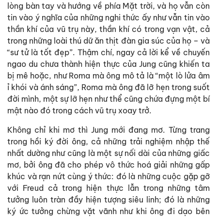
lòng bàn tay và hướng về phía Mặt trời, và họ vẫn còn
tin vào ý nghĩa của những nghi thức ấy như vẫn tin vào
thần khí của vũ trụ này, thần khí có trong vạn vật, cả
trong những loài thú dữ ăn thịt đàn gia súc của họ – và
“sư tử là tốt đẹp”. Thậm chí, ngay cả lời kể về chuyến
ngao du chưa thành hiện thực của Jung cũng khiến ta
bị mê hoặc, như Roma mà ông mô tả là “một lò lửa âm
ỉ khói và ánh sáng”, Roma mà ông đã lỡ hẹn trong suốt
đời mình, một sự lỡ hẹn như thể cũng chứa đựng một bí
mật nào đó trong cách vũ trụ xoay trở.
Không chỉ khi mơ thì Jung mới đang mơ. Từng trang
trong hồi ký đời ông, cả những trải nghiệm nhập thế
nhất dường như cũng là một sự nối dài của những giấc
mơ, bởi ông đã cho phép vô thức hoá giải những gấp
khúc và rạn nứt cùng ý thức: đó là những cuộc gặp gỡ
với Freud cả trong hiện thực lẫn trong những tâm
tưởng luôn tràn đầy hiện tượng siêu linh; đó là những
ký ức tưởng chừng vặt vãnh như khi ông đi dạo bên