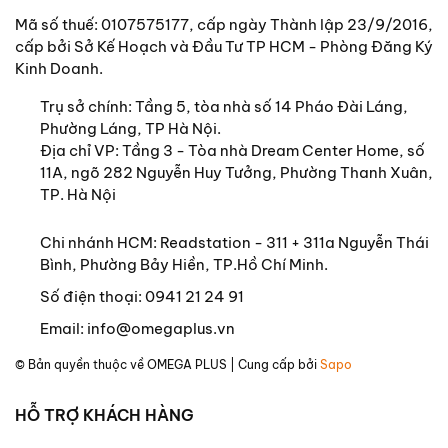
Mã số thuế: 0107575177, cấp ngày Thành lập 23/9/2016,
cấp bởi Sở Kế Hoạch và Đầu Tư TP HCM - Phòng Đăng Ký
Kinh Doanh.
Trụ sở chính:
Tầng 5, tòa nhà số 14 Pháo Đài Láng,
Phường Láng, TP Hà Nội.
Địa chỉ VP: Tầng 3 - Tòa nhà Dream Center Home, số
11A, ngõ 282 Nguyễn Huy Tưởng, Phường Thanh Xuân,
TP. Hà Nội
Chi nhánh HCM: Readstation - 311 + 311a Nguyễn Thái
Bình, Phường Bảy Hiền, TP.Hồ Chí Minh.
Số điện thoại:
0941 21 24 91
Email:
info@omegaplus.vn
© Bản quyền thuộc về
OMEGA PLUS
| Cung cấp bởi
Sapo
HỖ TRỢ KHÁCH HÀNG