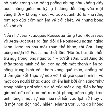
hồ nước trong veo bằng phẳng nhưng sâu không đáy
của những giấc mơ kỳ lạ thường dẫn ông vào một
vùng thời – không khác, và bao quanh đó là khu rừng
rậm rạp của cảm nghiệm về cái chết, về những bóng
tối khó dò.
Nếu như Jean-Jacques Rousseau từng tách Rousseau
và Jean-Jacques ra làm đôi để Rousseau ngắm nghía
Jean-Jacques như một thực thể khác, thì Carl Jung
cũng mượn lời Faust mà thốt lên: “Hỡi ôi, hai tâm hồn
trú ngụ trong lồng ngực tôi” — từ rất sớm, Carl Jung đã
thấy trong mình có hai con người: một thanh niên tài
năng trung bình với tham vọng quá mức, chẳng có
điểm gắn kết thực sự nào với thế giới quanh mình; và
một con người khác được chiếm lĩnh bởi ánh sáng “như
trong những đại sảnh rực rỡ của một cung điện hoàng
gia mà cửa sổ cao mở ra một phong cảnh ngập tràn
ánh nắng”, một sự hiện hữu nối liền vào lịch sử thay vì
là một hỗn độn ngẫu nhiên. Nhưng Carl Jung đã không