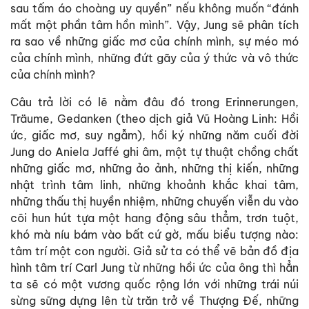
sau tấm áo choàng uy quyền” nếu không muốn “đánh
mất một phần tâm hồn mình”. Vậy, Jung sẽ phân tích
ra sao về những giấc mơ của chính mình, sự méo mó
của chính mình, những đứt gãy của ý thức và vô thức
của chính mình?
Câu trả lời có lẽ nằm đâu đó trong Erinnerungen,
Träume, Gedanken (theo dịch giả Vũ Hoàng Linh: Hồi
ức, giấc mơ, suy ngẫm), hồi ký những năm cuối đời
Jung do Aniela Jaffé ghi âm, một tự thuật chồng chất
những giấc mơ, những ảo ảnh, những thị kiến, những
nhật trình tâm linh, những khoảnh khắc khai tâm,
những thấu thị huyền nhiệm, những chuyến viễn du vào
cõi hun hút tựa một hang động sâu thẳm, trơn tuột,
khó mà níu bám vào bất cứ gờ, mấu biểu tượng nào:
tâm trí một con người. Giả sử ta có thể vẽ bản đồ địa
hình tâm trí Carl Jung từ những hồi ức của ông thì hẳn
ta sẽ có một vương quốc rộng lớn với những trái núi
sừng sững dựng lên từ trăn trở về Thượng Đế, những