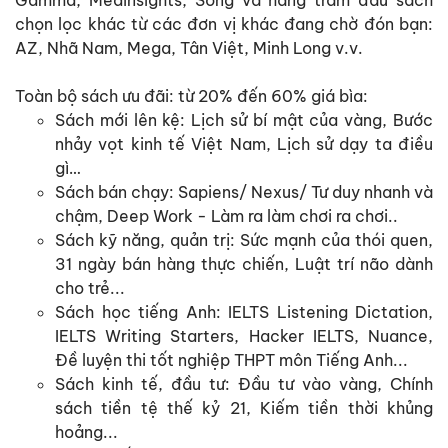
Gamma, Medinsights, Sống và hàng trăm đầu sách
chọn lọc khác từ các đơn vị khác đang chờ đón bạn:
AZ, Nhã Nam, Mega, Tân Việt, Minh Long v.v.
Toàn bộ sách ưu đãi: từ 20% đến 60% giá bìa:
Sách mới lên kệ: Lịch sử bí mật của vàng, Bước
nhảy vọt kinh tế Việt Nam, Lịch sử dạy ta điều
gì…
Sách bán chạy: Sapiens/ Nexus/ Tư duy nhanh và
chậm, Deep Work - Làm ra làm chơi ra chơi..
Sách kỹ năng, quản trị: Sức mạnh của thói quen,
31 ngày bán hàng thực chiến, Luật trí não dành
cho trẻ...
Sách học tiếng Anh: IELTS Listening Dictation,
IELTS Writing Starters, Hacker IELTS, Nuance,
Đề luyện thi tốt nghiệp THPT môn Tiếng Anh...
Sách kinh tế, đầu tư: Đầu tư vào vàng, Chính
sách tiền tệ thế kỷ 21, Kiếm tiền thời khủng
hoảng...