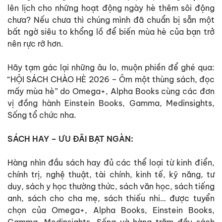
lên lịch cho những hoạt động ngày hè thêm sôi động
chưa? Nếu chưa thì chúng mình đã chuẩn bị sẵn một
bất ngờ siêu to khổng lồ để biến mùa hè của bạn trở
nên rực rỡ hơn.
Hãy tạm gác lại những âu lo, muộn phiền để ghé qua:
“HỘI SÁCH CHÀO HÈ 2026 – Ôm một thùng sách, đọc
mấy mùa hè” do Omega+, Alpha Books cùng các đơn
vị đồng hành Einstein Books, Gamma, Medinsights,
Sống tổ chức nha.
SÁCH HAY – ƯU ĐÃI BẠT NGÀN:
Hàng nhìn đầu sách hay đủ các thể loại từ kinh điển,
chính trị, nghệ thuật, tài chính, kinh tế, kỹ năng, tư
duy, sách y học thường thức, sách văn học, sách tiếng
anh, sách cho cha mẹ, sách thiếu nhi… được tuyển
chọn của Omega+, Alpha Books, Einstein Books,