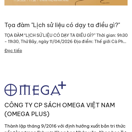
Tọa đàm "Lịch sử liệu có dạy ta điều gì?"
TỌA ĐÀM “LỊCH SỬ LIỆU CÓ DẠY TA ĐIỀU GÌ?” Thời gian: 9h30
- 11h30, Thứ Bảy, ngày 11/04/2026 Địa điểm: Thế giới Cà Phê
Trung Nguyên Legend,...
Đọc tiếp
CÔNG TY CP SÁCH OMEGA VIỆT NAM
(OMEGA PLUS)
Thành lập tháng 9/2016 với định hướng xuất bản tri thức