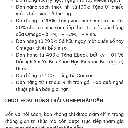
Đơn hàng sách y học: Tặng 1 sổ tay Medinsights.
Đơn hàng sách thiếu nhi từ 100k: Tặng 01 chiếc
móc khóa siêu dễ thương.
Đơn hàng từ 200k: Tặng Voucher Omega+ ưu đãi
30% cho lần mua sắm tiếp theo tại các cửa hàng
của Omega+ ở HN, TP HCM, TP Vinh.
Đơn hàng từ 299k: Sở hữu ngay một cuốn sổ tay
Omega+ thiết kế xịn sò.
Đơn hàng từ 499k: Tặng Ebook bất kỳ + 01 Vé
trải nghiệm Xe Bus Khoa Học Einstein Bus cực kỳ
thú vị.
Đơn hàng từ 700k: Tặng túi Canvas.
Đơn hàng từ 1 triệu: Rinh trọn gói Hộp quà nghệ
thuật phiên bản giới hạn.
CHUỖI HOẠT ĐỘNG TRẢI NGHIỆM HẤP DẪN
Đến với hội sách, bạn không chỉ được đắm chìm trong
không gian tri thức mà còn được trực tiếp tham gia