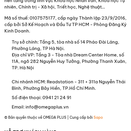
nền tảng trong lĩnh vực Khoa học Nhân văn, Khoa học Tự
nhiên, Chính trị - Xã hội, Triết học, Nghệ thuật…
Mã số thuế: 0107575177, cấp ngày Thành lập 23/9/2016,
cấp bởi Sở Kế Hoạch và Đầu Tư TP HCM - Phòng Đăng Ký
Kinh Doanh.
Trụ sở chính:
Tầng 5, tòa nhà số 14 Pháo Đài Láng,
Phường Láng, TP Hà Nội.
Địa chỉ VP: Tầng 3 - Tòa nhà Dream Center Home, số
11A, ngõ 282 Nguyễn Huy Tưởng, Phường Thanh Xuân,
TP. Hà Nội
Chi nhánh HCM: Readstation - 311 + 311a Nguyễn Thái
Bình, Phường Bảy Hiền, TP.Hồ Chí Minh.
Số điện thoại:
0941 21 24 91
Email:
info@omegaplus.vn
© Bản quyền thuộc về
OMEGA PLUS
| Cung cấp bởi
Sapo