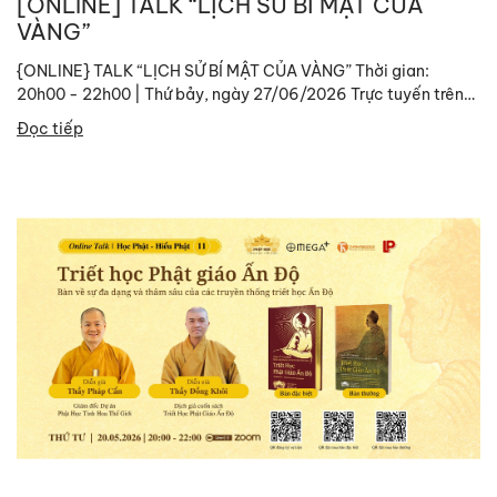
[ONLINE] TALK “LỊCH SỬ BÍ MẬT CỦA
VÀNG”
{ONLINE} TALK “LỊCH SỬ BÍ MẬT CỦA VÀNG” Thời gian:
20h00 - 22h00 | Thứ bảy, ngày 27/06/2026 Trực tuyến trên
nền tảng Zoom Link tham gia:
Đọc tiếp
https://zoom.us/j/96375018556?
pwd=tYdwBnCq9EFgwrgtIZrIa6samQVRj6.1 ID: 963...