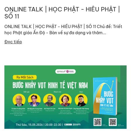
ONLINE TALK | HỌC PHẬT - HIỂU PHẬT |
SỐ 11
ONLINE TALK | HỌC PHẬT - HIỂU PHẬT | SỐ 11 Chủ đề: Triết
học Phật giáo Ấn Độ - Bàn về sự đa dạng và thâm...
Đọc tiếp