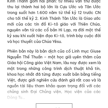
Kinh Thánh gồm hai phần: từ nhiều văn thư được
thu lại thành hai bộ lớn là Cựu Ước và Tân Ước
trong suốt hơn 1.600 năm từ thế kỷ 12 trước CN
cho tới thế kỷ 2. Kinh Thánh Tân Ước là Giao ước
mới của các tín đồ Ki-tô giáo với Thiên Chúa,
nguyên văn từ các cổ bản Hi Lạp, ra đời một thế
kỷ sau khi xuất hiện đạo Ki-tô, trình bày cuộc đời
và học thuyết của Chúa Yêsu.
Phiên bản này là bản dịch của cố Linh mục Giuse
Nguyễn Thế Thuấn – một học giả uyên thâm của
Giáo hội Công giáo Việt Nam, lâu nay được xem là
một trong những công trình dịch thuật khả tín,
khoa học nhất đã từng được xuất bản bằng tiếng
Việt, được giới nghiên cứu đánh giá rất cao và là
nguồn tài liệu tham khảo quan trọng đối với các
chủng sinh Đại Chủng viện, Học viện của các
Dòng Tu…
Kinh Thánh – Tân Ước gồm 27 sách hợp lại. Nói về