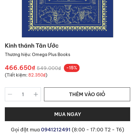
Kinh thánh Tân Ước
Thương hiệu:
Omega Plus Books
466.650₫
549.000₫
-15%
(Tiết kiệm:
82.350₫
)
THÊM VÀO GIỎ
MUA NGAY
Gọi đặt mua
0941212491
(8:00 - 17:00 T2 - T6)