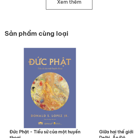
Xem thêm
đặc điểm chung của 27 sách này, ấn bản do Linh
mục Nguyễn Thế Thuấn nhận định rằng đây là “Hai
mươi bảy văn thư, dài vắn khác nhau, nội dung và
ngoại diện cũng có lắm điều thù dị, đã được thu
Sản phẩm cùng loại
lại làm thành một bộ, và mang tên chung là Tân
Ước, hay nói cho rõ hơn: Kinh Thánh của Giao ước
mới”.
Đức Phật - Tiểu sử của một huyền
Giữa hai thế giới:
thoại
Delhi, Ấn Độ