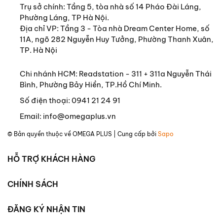
Trụ sở chính:
Tầng 5, tòa nhà số 14 Pháo Đài Láng,
Phường Láng, TP Hà Nội.
Địa chỉ VP: Tầng 3 - Tòa nhà Dream Center Home, số
11A, ngõ 282 Nguyễn Huy Tưởng, Phường Thanh Xuân,
TP. Hà Nội
Chi nhánh HCM: Readstation - 311 + 311a Nguyễn Thái
Bình, Phường Bảy Hiền, TP.Hồ Chí Minh.
Số điện thoại:
0941 21 24 91
Email:
info@omegaplus.vn
© Bản quyền thuộc về
OMEGA PLUS
| Cung cấp bởi
Sapo
HỖ TRỢ KHÁCH HÀNG
CHÍNH SÁCH
ĐĂNG KÝ NHẬN TIN