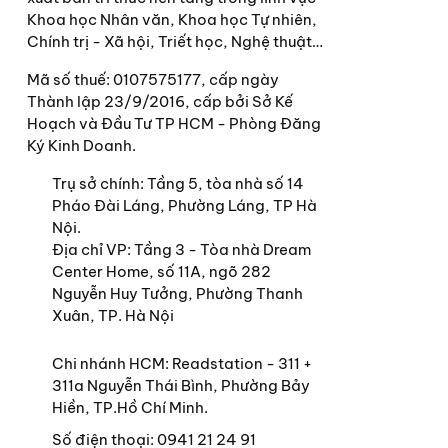
Khoa học Nhân văn, Khoa học Tự nhiên,
Chính trị - Xã hội, Triết học, Nghệ thuật…
Mã số thuế: 0107575177, cấp ngày
Thành lập 23/9/2016, cấp bởi Sở Kế
Hoạch và Đầu Tư TP HCM - Phòng Đăng
Ký Kinh Doanh.
Trụ sở chính:
Tầng 5, tòa nhà số 14
Pháo Đài Láng, Phường Láng, TP Hà
Nội.
Địa chỉ VP: Tầng 3 - Tòa nhà Dream
Center Home, số 11A, ngõ 282
Nguyễn Huy Tưởng, Phường Thanh
Xuân, TP. Hà Nội
Chi nhánh HCM: Readstation - 311 +
311a Nguyễn Thái Bình, Phường Bảy
Hiền, TP.Hồ Chí Minh.
Số điện thoại:
0941 21 24 91