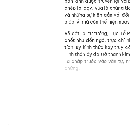
bản kinh được truyền lại và 
chép lời dạy, vừa là chứng t
và những sự kiện gắn với đời
giáo lý, mà còn thể hiện nga
Về cốt lõi tư tưởng, Lục Tổ
chốt như đốn ngộ, trực chỉ n
tích lũy hình thức hay truy c
Tinh thần ấy đã trở thành ki
lìa chấp trước vào văn tự, n
chứng.
Mục lục của cuốn sách:
Phẩm Hành Do
Phẩm Trí Huệ
Phẩm Nghi Vấn
Phẩm Định Huệ
Phẩm Ngồi Thiền
Phẩm Sám Hối