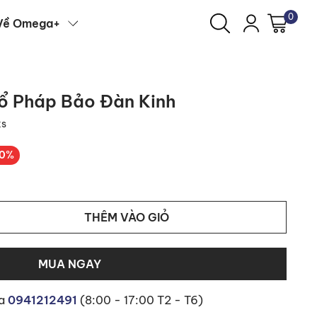
0
Về Omega+
Tổ Pháp Bảo Đàn Kinh
ks
10%
THÊM VÀO GIỎ
MUA NGAY
ua
0941212491
(8:00 - 17:00 T2 - T6)