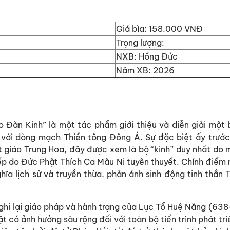
Giá bìa: 158.000 VNĐ
Trọng lượng:
NXB: Hồng Đức
Năm XB: 2026
 Đàn Kinh” là một tác phẩm giới thiệu và diễn giải một b
i với dòng mạch Thiền tông Đông Á. Sự đặc biệt ấy trước
t giáo Trung Hoa, đây được xem là bộ “kinh” duy nhất do m
iếp do Đức Phật Thích Ca Mâu Ni tuyên thuyết. Chính điể
ghĩa lịch sử và truyền thừa, phản ánh sinh động tinh thần
hi lại giáo pháp và hành trạng của Lục Tổ Huệ Năng (638–
t có ảnh hưởng sâu rộng đối với toàn bộ tiến trình phát tr