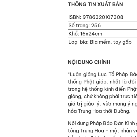
THÔNG TIN XUẤT BẢN
ISBN: 9786320107308
Số trang: 256
Khổ: 16x24cm
Loại bìa: Bìa mềm, tay gấp
NỘI DUNG CHÍNH
“Luận giảng Lục Tổ Pháp Bảo
thống Phật giáo, nhất là đố
trong hệ thống kinh điển Phậ
giảng, chứ không phải trực t
giá trị giáo lý, vừa mang ý n
hóa Trung Hoa thời Đường.
Nội dung Pháp Bảo Đàn Kinh g
tông Trung Hoa – một nhân vậ