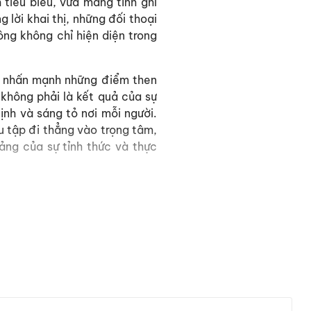
 tiêu biểu, vừa mang tính ghi
lời khai thị, những đối thoại
ông không chỉ hiện diện trong
g, nhấn mạnh những điểm then
 không phải là kết quả của sự
tịnh và sáng tỏ nơi mỗi người.
u tập đi thẳng vào trọng tâm,
tảng của sự tỉnh thức và thực