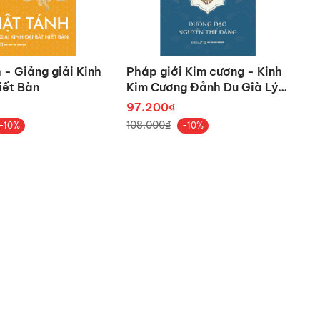
chùa Tây Tạng ở Bình Dương do
Tịch Chiếu (1912-2016) – vị Tổ
 - Giảng giải Kinh
Pháp giới Kim cương - Kinh
iết Bàn
Kim Cương Đảnh Du Già Lý
o.
Thú Bát Nhã
97.200₫
 Nguyệt san Giác Ngộ cũng đã
108.000₫
-10%
-10%
hoasen, phattuvietnam.net,