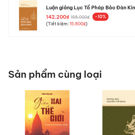
Phẩm Cơ Duyên
Luận giảng Lục Tổ Pháp Bảo Đàn Ki
Phẩm Đốn Tiệm
142.200₫
-10%
158.000₫
Phẩm Hộ Pháp
(Tiết kiệm:
15.800₫
)
Phẩm Phó Chúc
“Luận giảng Lục Tổ Pháp Bảo
chính xác và có chiều sâu. 
những điểm trọng yếu của giá
có thể chiêm nghiệm và ứng 
sách là tài liệu tham khảo q
Sản phẩm cùng loại
hành giả mong cầu tinh tấn trê
Đây cũng là cuốn nền tảng q
Luận giảng Kinh Lăng N
Luận giảng Kinh Viên Gi
Luận giảng Kinh Nhập L
THÔNG TIN TÁC GIẢ