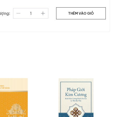
ượng:
THÊM VÀO GIỎ
 kinh này một cách hệ thống,
àm rõ mạch văn, thuật ngữ và
kinh ở tầng văn nghĩa, mà còn
à định hướng thực hành, cuốn
ười bạn đồng hành hữu ích cho
o Nguyễn Thế Đăng, cùng với: