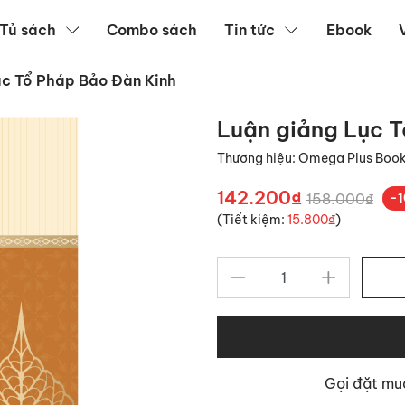
Tủ sách
Combo sách
Tin tức
Ebook
ục Tổ Pháp Bảo Đàn Kinh
Luận giảng Lục 
Thương hiệu:
Omega Plus Boo
142.200₫
158.000₫
-
(Tiết kiệm:
15.800₫
)
Gọi đặt m