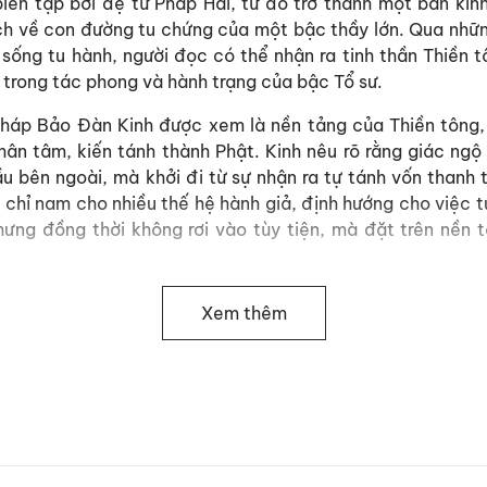
biên tập bởi đệ tử Pháp Hải, từ đó trở thành một bản kinh
ích về con đường tu chứng của một bậc thầy lớn. Qua những 
 sống tu hành, người đọc có thể nhận ra tinh thần Thiền t
y trong tác phong và hành trạng của bậc Tổ sư.
 Pháp Bảo Đàn Kinh được xem là nền tảng của Thiền tôn
hân tâm, kiến tánh thành Phật. Kinh nêu rõ rằng giác ngộ
ầu bên ngoài, mà khởi đi từ sự nhận ra tự tánh vốn thanh 
m chỉ nam cho nhiều thế hệ hành giả, định hướng cho việc t
hưng đồng thời không rơi vào tùy tiện, mà đặt trên nền 
Xem thêm