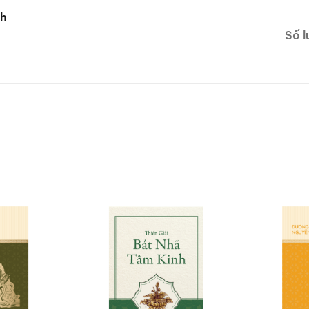
nh
Số l
 Đàn Kinh” được biên soạn nhằm giúp độc giả tiếp cận bộ
Tác giả giải thích cặn kẽ theo từng ý, từng phân đoạn, l
o pháp Huệ Năng, từ đó hỗ trợ người đọc không chỉ hiểu 
dụng vào con đường tu học. Với văn phong nghiêm cẩn v
uan trọng cho người nghiên cứu Thiền học, đồng thời là ng
n lộ trình tu tập theo tinh thần Thiền tông.
uan trọng trong bộ sách Luận giảng về Kinh của Đương đạ
ghiêm
ác
ăng Già