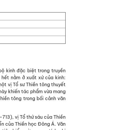
ộ kinh đặc biệt trong truyền
 hết nằm ở xuất xứ của kinh:
ột vị Tổ sư Thiền tông thuyết
m này khiến tác phẩm vừa mang
 Thiền tông trong bối cảnh văn
713), vị Tổ thứ sáu của Thiền
iển của Thiền học Đông Á. Văn