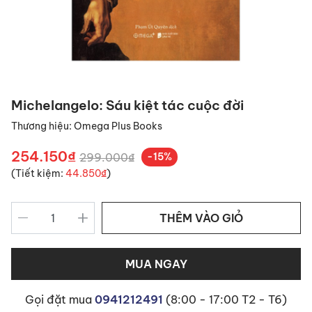
Michelangelo: Sáu kiệt tác cuộc đời
Thương hiệu:
Omega Plus Books
254.150₫
299.000₫
-15%
(Tiết kiệm:
44.850₫
)
THÊM VÀO GIỎ
MUA NGAY
Gọi đặt mua
0941212491
(8:00 - 17:00 T2 - T6)