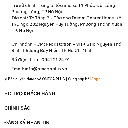
mối quan tâm cùng thời gian của ông.
Trụ sở chính:
Tầng 5, tòa nhà số 14 Pháo Đài Láng,
Phường Láng, TP Hà Nội.
Quan trọng nhất, Unger phân tích bản thân các
Địa chỉ VP: Tầng 3 - Tòa nhà Dream Center Home, số
tác phẩm ở các khía cạnh đột phá, đặt trong
11A, ngõ 282 Nguyễn Huy Tưởng, Phường Thanh Xuân,
truyền thống nghệ thuật hiện thời, trong đối sánh
TP. Hà Nội
với các tác phẩm khác của Michel, các tác phẩm
cùng đề tài, và đối chiếu với các phong cách
Chi nhánh HCM: Readstation - 311 + 311a Nguyễn Thái
khác cùng thời (nổi bật là với Da Vinci và
Bình, Phường Bảy Hiền, TP.Hồ Chí Minh.
Raphael); và đặt nó trong chiều sâu tinh thần của
Số điện thoại:
0941 21 24 91
người nghệ sĩ, trong sự xung đột triền miên, trong
Email:
info@omegaplus.vn
tính khí khó ưa khó chiều của một người mà tố
chất thiên tài không phải là một món quà mà là
© Bản quyền thuộc về
OMEGA PLUS
| Cung cấp bởi
Sapo
một hình phạt mà định mệnh giáng xuống mà anh
ta phải gánh lấy trong xác phàm của mình.
HỖ TRỢ KHÁCH HÀNG
Unger tỏ ra đồng cảm mạnh mẽ với nghệ sĩ trong
CHÍNH SÁCH
cuộc chiến tinh thần dữ dội và dai dẳng đó, dù,
nhiều lúc đôi chân của ông có vẻ đứng nhiều hơn
trên phần đất của các chuẩn mực đạo đức và
ĐĂNG KÝ NHẬN TIN