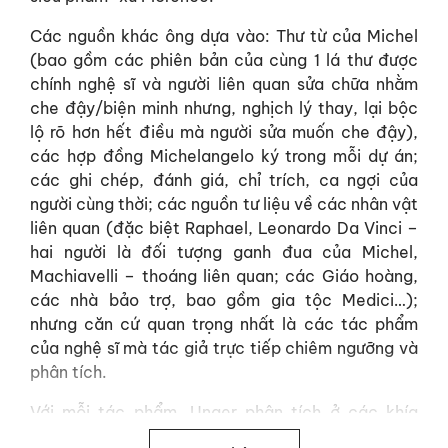
Các nguồn khác ông dựa vào: Thư từ của Michel
(bao gồm các phiên bản của cùng 1 lá thư được
chính nghệ sĩ và người liên quan sửa chữa nhằm
che đậy/biện minh nhưng, nghịch lý thay, lại bộc
lộ rõ hơn hết điều mà người sửa muốn che đậy),
các hợp đồng Michelangelo ký trong mỗi dự án;
các ghi chép, đánh giá, chỉ trích, ca ngợi của
người cùng thời; các nguồn tư liệu về các nhân vật
liên quan (đặc biệt Raphael, Leonardo Da Vinci –
hai người là đối tượng ganh đua của Michel,
Machiavelli – thoáng liên quan; các Giáo hoàng,
các nhà bảo trợ, bao gồm gia tộc Medici…);
nhưng căn cứ quan trọng nhất là các tác phẩm
của nghệ sĩ mà tác giả trực tiếp chiêm ngưỡng và
phân tích.
Với mỗi tác phẩm, Unger phân tích ở các khía
cạnh: