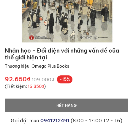
Nhân học - Đối diện với những vấn đề của
thế giới hiện tại
Thương hiệu:
Omega Plus Books
92.650₫
109.000₫
-15%
(Tiết kiệm:
16.350₫
)
HẾT HÀNG
Gọi đặt mua
0941212491
(8:00 - 17:00 T2 - T6)