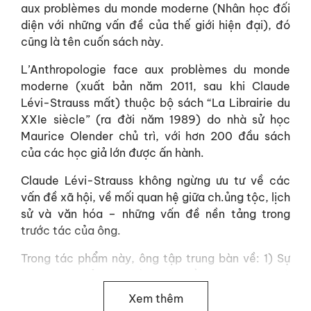
aux problèmes du monde moderne (Nhân học đối
diện với những vấn đề của thế giới hiện đại), đó
cũng là tên cuốn sách này.
L’Anthropologie face aux problèmes du monde
moderne (xuất bản năm 2011, sau khi Claude
Lévi-Strauss mất) thuộc bộ sách “La Librairie du
XXIe siècle” (ra đời năm 1989) do nhà sử học
Maurice Olender chủ trì, với hơn 200 đầu sách
của các học giả lớn được ấn hành.
Claude Lévi-Strauss không ngừng ưu tư về các
vấn đề xã hội, về mối quan hệ giữa ch.ủng tộc, lịch
sử và văn hóa – những vấn đề nền tảng trong
trước tác của ông.
Trong tác phẩm này, ông tập trung bàn về: 1) Sự
cáo chung của văn hóa bá quyền phương Tây; 2)
Ba vấn đề lớn của thế giới đương đại: giới tính, sự
Xem thêm
phát triển kinh tế và tư duy huyền thoại; 3) Công