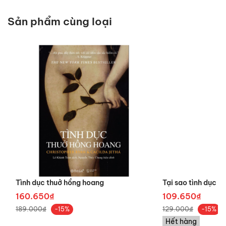
"Trong bài luận dài này của mình, Diamond đưa ra
lời giải thích rằng quan hệ tình dục tiêu khiển, trong
Sản phẩm cùng loại
khi không hề kỳ lạ ở con người, lại là một hành vi
hiếm gặp trong thế giới động vật. Trên hết, chúng
ta học được rằng, quan hệ tình dục tách rời khỏi
mục đích sinh sản không chỉ là một phần của con
người, mà còn là điểm mấu chốt trong quá trình
tiến hóa thành công của chúng ta.
"
- Bettyaxn
Kevles, tác của cuốn Naked to the Bonn
"Một cuốn sách nhỏ tuyệt vời của một trong những
nhà triết học về sinh học hàng đầu thế giới."
-
Roger Shohl, giáo sư sinh học thuộc trường Đại
học Monash, Úc
Tình dục thuở hồng hoang
Tại sao tình dục lại
160.650₫
109.650₫
189.000₫
129.000₫
-15%
-15%
Hết hàng