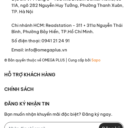
11A, ngõ 282 Nguyễn Huy Tưởng, Phường Thanh Xuân,
TP. Hà Nội
Chi nhánh HCM: Readstation - 311 + 311a Nguyễn Thái
Bình, Phường Bảy Hiền, TP.Hồ Chí Minh.
Số điện thoại:
0941 21 24 91
Email:
info@omegaplus.vn
© Bản quyền thuộc về
OMEGA PLUS
| Cung cấp bởi
Sapo
HỖ TRỢ KHÁCH HÀNG
CHÍNH SÁCH
ĐĂNG KÝ NHẬN TIN
Bạn muốn nhận khuyến mãi đặc biệt? Đăng ký ngay.