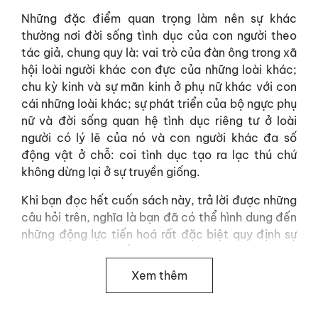
Những đặc điểm quan trọng làm nên sự khác
thường nơi đời sống tình dục của con người theo
tác giả, chung quy là: vai trò của đàn ông trong xã
hội loài người khác con đực của những loài khác;
chu kỳ kinh và sự mãn kinh ở phụ nữ khác với con
cái những loài khác; sự phát triển của bộ ngực phụ
nữ và đời sống quan hệ tình dục riêng tư ở loài
người có lý lẽ của nó và con người khác đa số
động vật ở chỗ: coi tình dục tạo ra lạc thú chứ
không dừng lại ở sự truyền giống.
Khi bạn đọc hết cuốn sách này, trả lời được những
câu hỏi trên, nghĩa là bạn đã có thể hình dung đến
những động lực tiến hoá rất đặc biệt quy định sự
hình thành đặc điểm phương thức tình dục, giới
tính của con người hôm nay.
Xem thêm
ĐÁNH GIÁ/ NHẬN XÉT TỪ CHUYÊN GIA