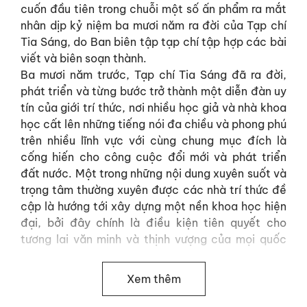
cuốn đầu tiên trong chuỗi một số ấn phẩm ra mắt
nhân dịp kỷ niệm ba mươi năm ra đời của Tạp chí
Tia Sáng, do Ban biên tập tạp chí tập hợp các bài
viết và biên soạn thành.
Ba mươi năm trước, Tạp chí Tia Sáng đã ra đời,
phát triển và từng bước trở thành một diễn đàn uy
tín của giới trí thức, nơi nhiều học giả và nhà khoa
học cất lên những tiếng nói đa chiều và phong phú
trên nhiều lĩnh vực với cùng chung mục đích là
cống hiến cho công cuộc đổi mới và phát triển
đất nước. Một trong những nội dung xuyên suốt và
trọng tâm thường xuyên được các nhà trí thức đề
cập là hướng tới xây dựng một nền khoa học hiện
đại, bởi đây chính là điều kiện tiên quyết cho
tương lai văn minh và thịnh vượng của mọi quốc
gia.
Xem thêm
Đối với thế hệ các nhà trí thức từng trải qua những
thập kỷ nền khoa học trong nước bị giới hạn do