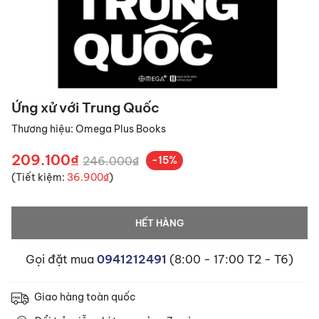
Ứng xử với Trung Quốc
Thương hiệu:
Omega Plus Books
209.100₫
246.000₫
-15%
(Tiết kiệm:
36.900₫
)
HẾT HÀNG
Gọi đặt mua
0941212491
(8:00 - 17:00 T2 - T6)
Giao hàng toàn quốc