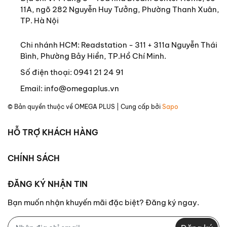
Paulson sẽ đưa ra những lời giải tường tận, khả thi.
11A, ngõ 282 Nguyễn Huy Tưởng, Phường Thanh Xuân,
TP. Hà Nội
Chi nhánh HCM: Readstation - 311 + 311a Nguyễn Thái
Bình, Phường Bảy Hiền, TP.Hồ Chí Minh.
Số điện thoại:
0941 21 24 91
Email:
info@omegaplus.vn
© Bản quyền thuộc về
OMEGA PLUS
| Cung cấp bởi
Sapo
HỖ TRỢ KHÁCH HÀNG
CHÍNH SÁCH
ĐĂNG KÝ NHẬN TIN
Bạn muốn nhận khuyến mãi đặc biệt? Đăng ký ngay.