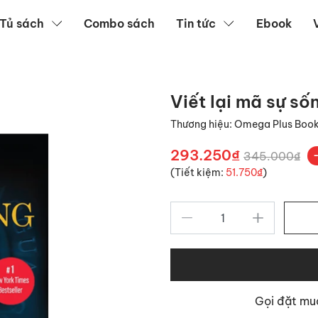
Tủ sách
Combo sách
Tin tức
Ebook
Viết lại mã sự số
Thương hiệu:
Omega Plus Boo
293.250₫
345.000₫
(Tiết kiệm:
51.750₫
)
Gọi đặt m