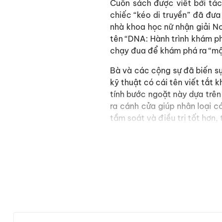
Cuốn sách được viết bởi tác
chiếc “kéo di truyền” đã đư
nhà khoa học nữ nhận giải N
tên “DNA: Hành trình khám ph
chạy đua để khám phá ra “mật
Bà và các cộng sự đã biến sự
kỹ thuật có cái tên viết tắt
tính bước ngoặt này dựa trên
ra cánh cửa giúp nhân loại c
tầm soát và điều trị tốt hơn
Sự phát triển của CRISPR v
tiến bộ vĩ đại. Nếu nửa thế k
ta đang bước vào một cuộc 
giúp cho loài người ít bị nh
thông minh cho con cái khôn
các nhà khoa học đặt ra câu 
Bằng cách kể câu chuyện về 