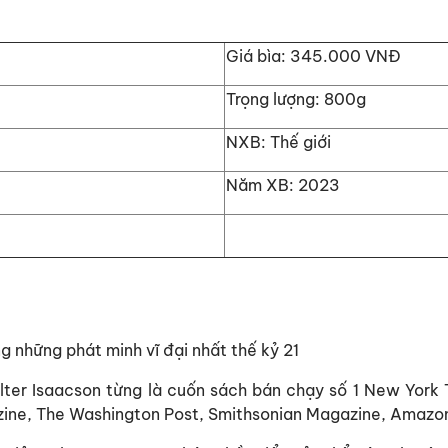
Giá bìa:
345.000 VNĐ
Trọng lượng:
800g
NXB:
Thế giới
Năm XB:
2023
g những phát minh vĩ đại nhất thế kỷ 21
alter Isaacson từng là cuốn sách bán chạy số 1 New York
zine, The Washington Post, Smithsonian Magazine, Amaz