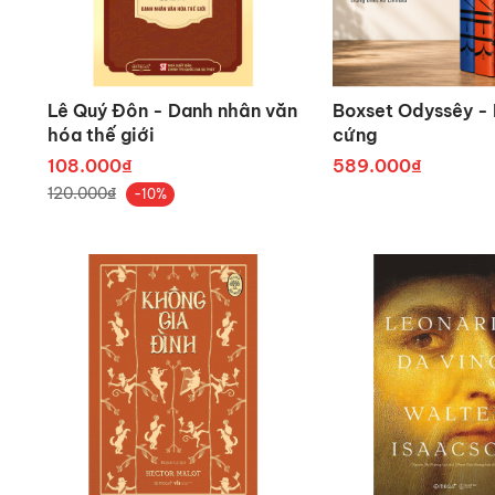
Elon Musk.
Ông được tạp chí
Time
bình 
được nhận Huy chương Benjam
Lê Quý Đôn - Danh nhân văn
Boxset Odyssêy - I
của Đại học Vanderbilt (2015
hóa thế giới
cứng
108.000₫
589.000₫
ĐÁNH GIÁ/NHẬN XÉT CHUY
120.000₫
-10%
“Lời kể sống động của Isaa
xóa nhòa về một nhà tư tưởn
không thể làm khoa học. Dẫu 
“Isaacson đã thể hiện rất tố
nghiệm, những cảm hứng lóe s
lúc thân thiện, nhưng cũng c
The Code Breaker mô tả một 
Charles Darwin và Gregor Men