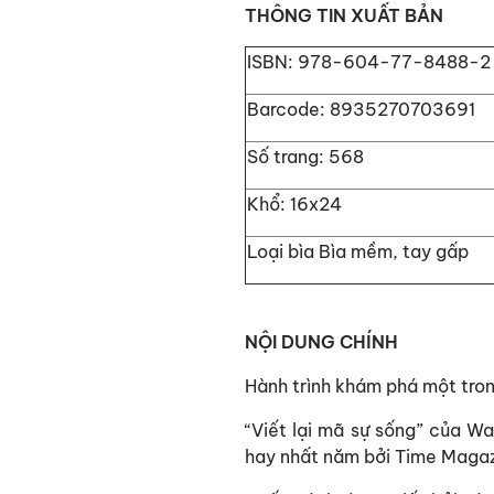
THÔNG TIN XUẤT BẢN
ISBN:
978-604-77-8488-2
Barcode:
8935270703691
Số trang:
568
Khổ:
16x24
Loại bìa
Bìa mềm, tay gấp
NỘI DUNG CHÍNH
Hành trình khám phá một tron
“Viết lại mã sự sống” của W
hay nhất năm bởi Time Maga