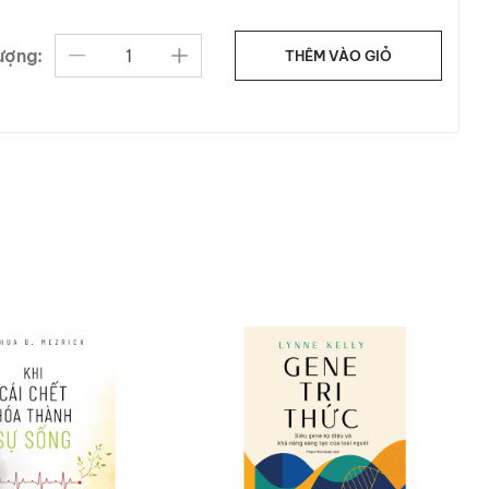
hí nghiệm? Các khám phá phụ
 nên quan trọng tới đâu? Sự
ượng:
THÊM VÀO GIỎ
ảm nhận vị trí Tổng biên tập
sử tại đại học Tulane. Ông là
 Việt Nam như: