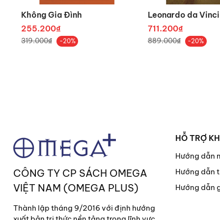
Không Gia Đình
Leonardo da Vinci
“Isaacson thể hiện mọi thứ 
255.200₫
711.200₫
hước. Độc giả sẽ có được từ 
319.000₫
889.000₫
-20%
-20%
“The Code Breaker
có thể đượ
TRÍCH ĐOẠN/ CÂU QUOTE 
HỖ TRỢ K
“Các nghiên cứu dựa trê
ngờ tới, cho những tiến 
Hướng dẫn 
CÔNG TY CP SÁCH OMEGA
Hướng dẫn t
[...] các nghiên cứu về một 
VIỆT NAM (OMEGA PLUS)
công cụ chỉnh sửa gen và các
Hướng dẫn 
“Đây cũng là câu chuyện
Thành lập tháng 9/2016 với định hướng
người”.
xuất bản tri thức nền tảng trong lĩnh vực