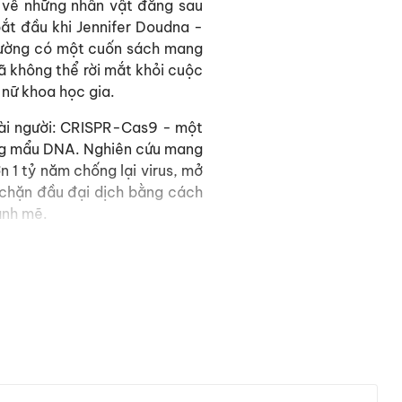
n về những nhân vật đằng sau
ắt đầu khi Jennifer Doudna -
giường có một cuốn sách mang
ã không thể rời mắt khỏi cuộc
nữ khoa học gia.
loài người: CRISPR-Cas9 - một
hững mẩu DNA. Nghiên cứu mang
 1 tỷ năm chống lại virus, mở
– chặn đầu đại dịch bằng cách
mạnh mẽ.
thúc đẩy một cuộc cách mạng
 và internet thì bây giờ chúng
ức mạnh tiến hóa mới này để
chiều cao, cơ bắp hoặc chỉ số
loại, công cụ này cũng khiến
 nhìn khác về cách thức hoạt