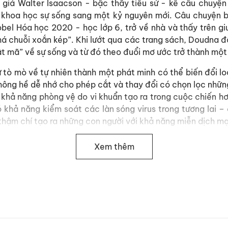
 giả Walter Isaacson - bậc thầy tiểu sử - kể câu chuyệ
a khoa học sự sống sang một kỷ nguyên mới. Câu chuyện b
obel Hóa học 2020 - học lớp 6, trở về nhà và thấy trên 
á chuỗi xoắn kép”. Khi lướt qua các trang sách, Doudna đ
 mã” về sự sống và từ đó theo đuổi mơ ước trở thành một 
 tò mò về tự nhiên thành một phát minh có thể biến đổi 
 không hề dễ nhớ cho phép cắt và thay đổi có chọn lọc n
 khả năng phòng vệ do vi khuẩn tạo ra trong cuộc chiến hơn
ó khả năng kiểm soát các làn sóng virus trong tương lai 
, thậm chí tạo ra những con người với khả năng miễn dịch 
à cuộc chạy đua để tạo ra vắc-xin cho coronavirus đã 
Xem thêm
ỷ qua là kỷ nguyên kỹ thuật số, dựa trên vi mạch, máy tính
cách mạng khoa học sự sống. Chúng ta có nên tận dụng s
iễm virus hơn, phòng chống trầm cảm, hay để tăng cường 
g? Cùng với khả năng mang đến những tiến bộ cho nhân 
hỏi về mặt đạo đức của việc chỉnh sửa gen người.
Jennifer Doudna, tác giả cũng hy vọng sẽ đưa ra một cái