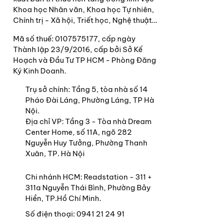
Khoa học Nhân văn, Khoa học Tự nhiên,
“Câu hỏi đặt ra là liệ
Chính trị - Xã hội, Triết học, Nghệ thuật…
trong một chuỗi dài các
Mã số thuế: 0107575177, cấp ngày
tiền cấy ghép, các côn
Thành lập 23/9/2016, cấp bởi Sở Kế
một thứ gì đó khác biệt
Hoạch và Đầu Tư TP HCM - Phòng Đăng
Ký Kinh Doanh.
“Tất cả các nhà khoa họ
là tiền bạc, hay thậm c
Trụ sở chính:
Tầng 5, tòa nhà số 14
phá đó để khiến thế giới
Pháo Đài Láng, Phường Láng, TP Hà
Nội.
“Nếu phải làm lại từ đ
Địa chỉ VP: Tầng 3 - Tòa nhà Dream
ngành khoa học sự sống,
Center Home, số 11A, ngõ 282
bởi máy tính cá nhân và
Nguyễn Huy Tưởng, Phường Thanh
ta nên để chúng hiểu đ
Xuân, TP. Hà Nội
Chi nhánh HCM: Readstation - 311 +
311a Nguyễn Thái Bình, Phường Bảy
LIÊN HỆ
Hiền, TP.Hồ Chí Minh.
CÔNG TY CP SÁCH OMEGA 
Số điện thoại:
0941 21 24 91