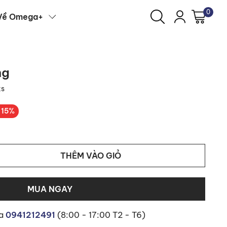
0
Về Omega+
ng
ks
-15%
THÊM VÀO GIỎ
MUA NGAY
ua
0941212491
(8:00 - 17:00 T2 - T6)