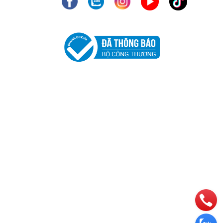
ận chỉ như một mắt xích khác
 lọc trước sinh hoặc sàng lọc
i coi chỉnh sửa dòng mầm như
g lực chính của họ không phải
ự nhiên và sử dụng những khám
i sẽ tập trung nhiều hơn vào
ng thế hệ với tôi bị cuốn hút
h viết mã lập trình. Bây giờ,