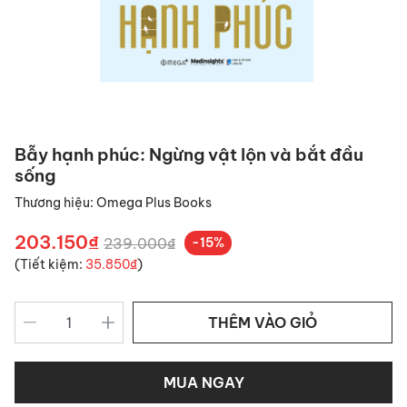
Bẫy hạnh phúc: Ngừng vật lộn và bắt đầu
sống
Thương hiệu:
Omega Plus Books
203.150₫
239.000₫
-15%
(Tiết kiệm:
35.850₫
)
THÊM VÀO GIỎ
MUA NGAY