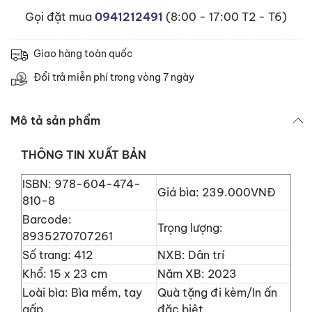
Gọi đặt mua
0941212491
(8:00 - 17:00 T2 - T6)
Giao hàng toàn quốc
Đổi trả miễn phí trong vòng 7 ngày
Mô tả sản phẩm
THÔNG TIN XUẤT BẢN
ISBN: 978-604-474-
Giá bìa: 239.000VNĐ
810-8
Barcode:
Trọng lượng:
8935270707261
Số trang: 412
NXB: Dân trí
Khổ: 15 x 23 cm
Năm XB: 2023
Loài bìa: Bìa mềm, tay
Quà tặng đi kèm/In ấn
gấp
đặc biệt