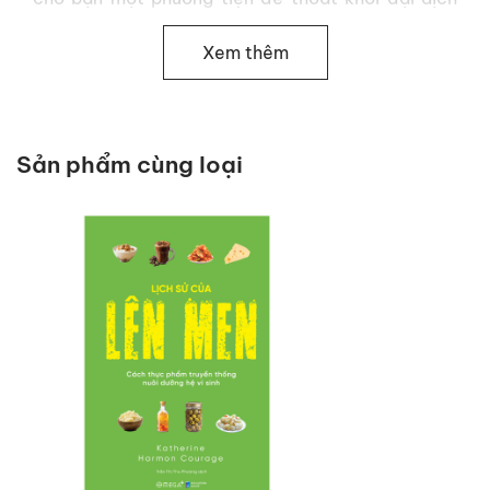
căng thẳng, lo lắng và trầm cảm, mở ra những bí
mật để có một cuộc sống thực sự trọn vẹn.
Xem thêm
Đó chính là
Liệu pháp Chấp nhận và Cam kết
(ACT)
. Liệu pháp này sẽ giúp bạn giải phóng bản
thân khỏi trầm cảm, lo lắng và bất an, thay vào đó
Sản phẩm cùng loại
xây dựng một cuộc sống ý nghĩa, hiểu rõ giá trị
của bạn, phát triển lòng trắc ẩn và tìm thấy sự hài
lòng thực sự với hướng dẫn lớn hơn và tốt hơn để:
Giảm căng thẳng và lo lắng
Xử lý những suy nghĩ và cảm xúc đau đớn
hiệu quả hơn
Phá vỡ thói quen tự hạ thấp bản thân
Vượt qua sự bất an và nghi ngờ bản thân
Xây dựng mối quan hệ tốt hơn