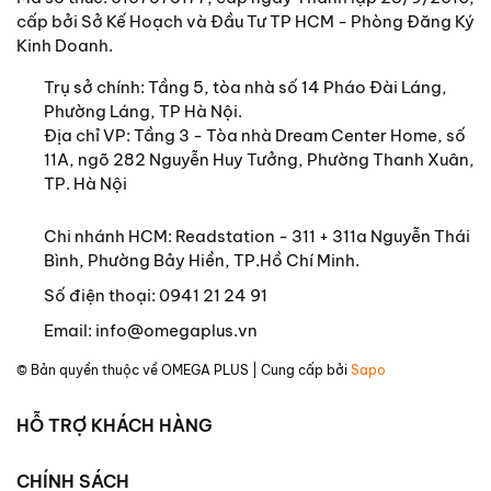
này sẽ chỉ cho bạn cách xây dựng hạnh phúc đích
cấp bởi Sở Kế Hoạch và Đầu Tư TP HCM - Phòng Đăng Ký
thực, từ trong ra ngoài.
Kinh Doanh.
THÔNG TIN TÁC GIẢ:
Trụ sở chính:
Tầng 5, tòa nhà số 14 Pháo Đài Láng,
Phường Láng, TP Hà Nội.
Russ Harris là huấn luyện viên nổi tiếng thế giới về
Địa chỉ VP: Tầng 3 - Tòa nhà Dream Center Home, số
ACT (Liệu pháp Chấp nhận và Cam kết), nhà trị
11A, ngõ 282 Nguyễn Huy Tưởng, Phường Thanh Xuân,
liệu và khai vấn, có kiến thức nền về y học (với tư
TP. Hà Nội
cách là bác sĩ đa khoa). Ông đã điều hành hàng
trăm hội thảo, đào tạo hơn 50.000 chuyên gia y
Chi nhánh HCM: Readstation - 311 + 311a Nguyễn Thái
tế trên khắp thế giới. Ông là tác giả của một số
Bình, Phường Bảy Hiền, TP.Hồ Chí Minh.
sách giáo khoa và sách về ACT bán chạy.
Số điện thoại:
0941 21 24 91
CÂU QUOTE HAY
Email:
info@omegaplus.vn
“Nhưng có một ý nghĩa hoàn toàn khác của hạnh
© Bản quyền thuộc về
OMEGA PLUS
| Cung cấp bởi
Sapo
phúc: đó là trải nghiệm một cuộc sống phong phú
và ý nghĩa.”
HỖ TRỢ KHÁCH HÀNG
“
Kết quả là chúng ta dành rất nhiều thời gian lo
CHÍNH SÁCH
lắng về những thứ mà hầu hết là không bao giờ