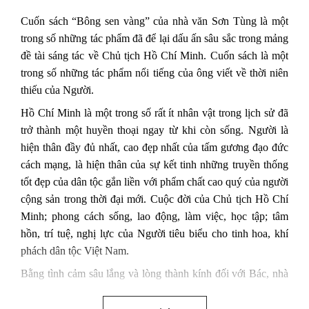
Cuốn sách
“
Bông sen vàng
”
của nhà văn Sơn Tùng là một
trong số những tác phẩm đã để lại dấu ấn sâu sắc trong mảng
đề tài sáng tác về Chủ tịch Hồ Chí Minh.
Cuốn sách
là một
trong số những tác phẩm nổi tiếng của ông viết về thời niên
thiếu của Người.
Hồ Chí Minh là một trong số rất ít nhân vật trong lịch sử đã
trở thành một huyền thoại ngay từ khi còn sống. Người là
hiện thân đầy đủ nhất, cao đẹp nhất của tấm gương đạo đức
cách mạng, là hiện thân của sự kết tinh những truyền thống
tốt đẹp của dân tộc gắn liền với phẩm chất cao quý của người
cộng sản trong thời đại mới. Cuộc đời của Chủ tịch Hồ Chí
Minh; phong cách sống, lao động, làm việc, học tập; tâm
hồn, trí tuệ, nghị lực của Người tiêu biểu cho tinh hoa, khí
phách dân tộc Việt Nam.
Bằng tình cảm sâu lắng và lòng thành kính đối với Bác, nhà
văn
Sơn Tùng
đã đi sâu phân tích, làm rõ về tuổi niên thiếu
vô cùng sinh động, phong phú của Chủ tịch Hồ Chí Minh,