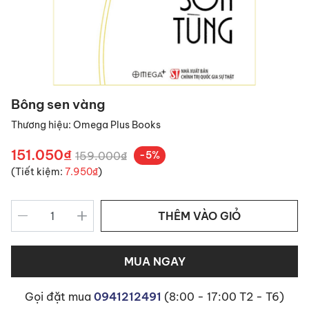
Bông sen vàng
Thương hiệu:
Omega Plus Books
151.050₫
159.000₫
-5%
(Tiết kiệm:
7.950₫
)
THÊM VÀO GIỎ
MUA NGAY
Gọi đặt mua
0941212491
(8:00 - 17:00 T2 - T6)