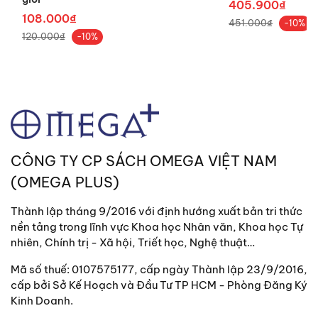
405.900₫
là một cậu bé. Hy vọng cuốn sách sẽ góp phần tích cực vào
108.000₫
451.000₫
-10%
sự nghiệp giáo dục, động viên thế hệ trẻ Việt Nam nâng cao
120.000₫
-10%
ý thức, tinh thần trách nhiệm với vận mệnh Tổ quốc, rèn
luyện phẩm cách tốt đẹp cho bản thân
thành người có phẩm
cách lớn
.
Mục lục
1. Những ngày ở Đông Ba
2. Câu chuyện của cha
CÔNG TY CP SÁCH OMEGA VIỆT NAM
3. Đọc Chiếu Cần Vương
(OMEGA PLUS)
4. Con chuồn chuồn sứ
Thành lập tháng 9/2016 với định hướng xuất bản tri thức
5. Mẹ tôi đi chợ Nam Phổ
nền tảng trong lĩnh vực Khoa học Nhân văn, Khoa học Tự
nhiên, Chính trị - Xã hội, Triết học, Nghệ thuật…
6. Giỗ ông ngoại
Mã số thuế: 0107575177, cấp ngày Thành lập 23/9/2016,
7. Khách đến thăm nhà
cấp bởi Sở Kế Hoạch và Đầu Tư TP HCM - Phòng Đăng Ký
8. Ướp hương lài cho mẹ
Kinh Doanh.
9. Thầy cử Sắc