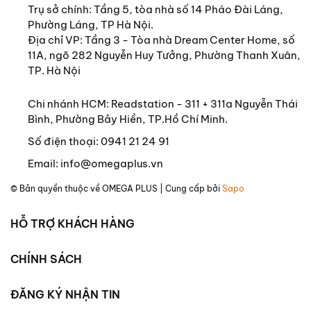
Trụ sở chính:
Tầng 5, tòa nhà số 14 Pháo Đài Láng,
10. Lớp học giữa thành Nội
Phường Láng, TP Hà Nội.
Địa chỉ VP: Tầng 3 - Tòa nhà Dream Center Home, số
11. Bạn mới
11A, ngõ 282 Nguyễn Huy Tưởng, Phường Thanh Xuân,
12. Chú phó Tràng
TP. Hà Nội
13. Cha gặp bạn đồng môn
Chi nhánh HCM: Readstation - 311 + 311a Nguyễn Thái
14. Côn được tặng tập thơ Mộng Mai ngâm thảo
Bình, Phường Bảy Hiền, TP.Hồ Chí Minh.
15. Cậu Côn lắm tài thiệt
Số điện thoại:
0941 21 24 91
16. “Một người như cháu, nghề gì cũng sẽ làm nên cả”
Email:
info@omegaplus.vn
17. Côn vô thăm Đại Nội
© Bản quyền thuộc về
OMEGA PLUS
| Cung cấp bởi
Sapo
18. Mẹ tôi ốm nặng
HỖ TRỢ KHÁCH HÀNG
19. Bé Xin (Nhuận) chào đời
20. Mẹ đã đi xa
CHÍNH SÁCH
21. Nỗi buồn mênh mang
ĐĂNG KÝ NHẬN TIN
THÔNG TIN TÁC GIẢ: