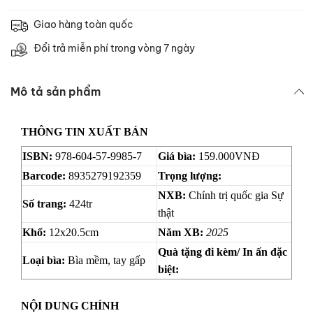
Giao hàng toàn quốc
Đổi trả miễn phí trong vòng 7 ngày
Mô tả sản phẩm
THÔNG TIN XUẤT BẢN
ISBN:
978-604-57-9985-7
Giá bìa
:
159.000
VNĐ
Barcode:
8935279192359
Trọng lượng:
NXB:
Chính trị quốc gia Sự
Số trang
:
424tr
thật
Khổ:
12x20.5cm
Năm XB:
2025
Quà tặng đi kèm/ In ấn đặc
Loại bìa
:
Bìa mềm, tay gấp
biệt
:
NỘI DUNG CHÍNH