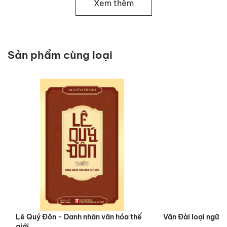
Xem thêm
đặc biệt là những năm Người sống cùng cha mẹ và anh trai ở
Kinh đô Huế. Cuốn sách phác họa đầy đủ, chân thực quá
trình hình thành nhân cách ngay từ thuở thơ ấu của vị lãnh tụ
kính yêu, mà cái nôi khởi thủy là truyền thống gia đình, đó là
Sản phẩm cùng loại
những đức tính ham học hỏi, chuyên cần, biết tiết kiệm,
chính trực, trọng công bằng và vị tha…
Qua cuốn sách người đọc hiểu thêm về tuổi thơ lắm thăng
trầm của Bác: lúc bình yên, êm ấm với cha mẹ bên mâm cơm
đạm bạc và sống trong sự quý mến của xóm giềng, sau đó lại
phải trải đầy biến cố, đau thương - Mẹ và em trai mất. Đi qua
những sóng gió ấy, người đọc được biết thêm về những
người bạn thuở niên thiếu đã đồng hành cùng Người suốt
những tháng năm vui buồn, những cô Hạnh, anh Tuấn, cậu
Kỳ, anh Quang,... hết lòng giúp đỡ, chia sẻ khi Người còn là
cậu bé Nguyễn Sinh Côn!
Cuốn sách toát lên nét đẹp dung dị và chứa đựng tâm hồn
Lê Quý Đôn - Danh nhân văn hóa thế
Vân Đài loại ngữ
cao cả của vị lãnh tụ vĩ đại của dân tộc Việt Nam từ khi còn
giới