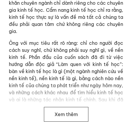
khăn chuyên ngành chỉ dành riêng cho các chuyên
gia kinh tế học. Cẩm nang kinh tế học chỉ ra rằng,
kinh tế học thực sự là vấn đề mà tất cả chúng ta
đều phải quan tâm chứ không riêng các chuyên
gia.
Ông với mục tiêu rất rõ ràng: chỉ cho người đọc
cách suy nghĩ, chứ không phải suy nghĩ gì, về nền
kinh tế. Phần đầu của cuốn sách đã đi từ việc
hướng dẫn độc giả “Làm quen với kinh tế học”:
bàn về kinh tế học là gì (một ngành nghiên cứu về
nền kinh tế), nền kinh tế là gì, bằng cách nào nền
kinh tế của chúng ta phát triển như ngày hôm nay,
và những cách khác nhau để tìm hiểu kinh tế học
và ai là những tác nhân kinh tế chính. Sau khi đã
“quen thuộc” với kinh tế học, tác giả thảo luận về
cách chúng ta có thể “sử dụng” nó để hiểu về thực
Xem thêm
tiễn của nền kinh tế thế giới.