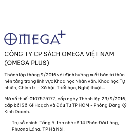
"Bộ công cụ phân tích được trình bày trong cuốn
sách này mở rộng khả năng của người đọc để hiểu
các vấn đề và nguyên tắc kinh tế chính. Nó làm
điều này tốt hơn nhiều so với các cuốn sách giáo
khoa căn bản tiêu chuẩn....."
- Hiệp Hội Kinh tế học Thế giới -
CÔNG TY CP SÁCH OMEGA VIỆT NAM
(OMEGA PLUS)
"Sự nhẹ nhàng của Chang khiến cho môn học khô
Thành lập tháng 9/2016 với định hướng xuất bản tri thức
khan này trở nên dễ đọc"
nền tảng trong lĩnh vực Khoa học Nhân văn, Khoa học Tự
- Thời báo Tài chính Financial Times -
nhiên, Chính trị - Xã hội, Triết học, Nghệ thuật…
Mã số thuế: 0107575177, cấp ngày Thành lập 23/9/2016,
cấp bởi Sở Kế Hoạch và Đầu Tư TP HCM - Phòng Đăng Ký
"Bạn có thể sử dụng cuốn sách này như một cuốn
Kinh Doanh.
sách tiền đề, một cuốn sách tham khảo, hay một
cuốn sách lịch sử ngắn gọn"
Trụ sở chính:
Tầng 5, tòa nhà số 14 Pháo Đài Láng,
Phường Láng, TP Hà Nội.