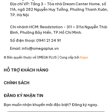
- Báo The Guardian -
Địa chỉ VP: Tầng 3 - Tòa nhà Dream Center Home, số
11A, ngõ 282 Nguyễn Huy Tưởng, Phường Thanh Xuân,
TP. Hà Nội
Chi nhánh HCM: Readstation - 311 + 311a Nguyễn Thái
Bình, Phường Bảy Hiền, TP.Hồ Chí Minh.
Số điện thoại:
0941 21 24 91
Email:
info@omegaplus.vn
© Bản quyền thuộc về
OMEGA PLUS
| Cung cấp bởi
Sapo
HỖ TRỢ KHÁCH HÀNG
CHÍNH SÁCH
ĐĂNG KÝ NHẬN TIN
Bạn muốn nhận khuyến mãi đặc biệt? Đăng ký ngay.