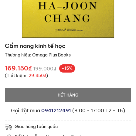
Cẩm nang kinh tế học
Thương hiệu:
Omega Plus Books
169.150₫
199.000₫
-15%
(Tiết kiệm:
29.850₫
)
HẾT HÀNG
Gọi đặt mua
0941212491
(8:00 - 17:00 T2 - T6)
Giao hàng toàn quốc