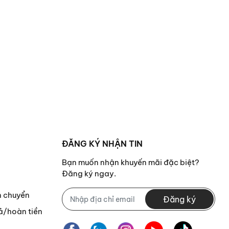
 Thanh Xuân Trung, Q. Thanh
ĐĂNG KÝ NHẬN TIN
Bạn muốn nhận khuyến mãi đặc biệt?
Đăng ký ngay.
n chuyển
Đăng ký
ả/hoàn tiền