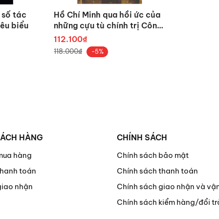
VIỆT NAM
 số tác
Hồ Chí Minh qua hồi ức của
iêu biểu
những cựu tù chính trị Côn
ream Center Home; Số 11A, ngõ 282 Nguyễn Huy Tưởng, P.
Đảo
112.100₫
118.000₫
-5%
36 043
h:
info@omegaplus.vn
lus.vn
omegaplus.vn
enthong@omegaplus.vn
HÁCH HÀNG
CHÍNH SÁCH
vn
mua hàng
Chính sách bảo mật
hanh toán
Chính sách thanh toán
oks
giao nhận
Chính sách giao nhận và vậ
Chính sách kiểm hàng/đổi tr