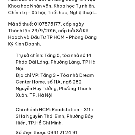
Khoa học Nhân văn, Khoa học Tự nhiên,
Chính trị - Xã hội, Triết học, Nghệ thuật…
Mã số thuế: 0107575177, cấp ngày
Thành lập 23/9/2016, cấp bởi Sở Kế
Hoạch và Đầu Tư TP HCM - Phòng Đăng
Ký Kinh Doanh.
Trụ sở chính:
Tầng 5, tòa nhà số 14
Pháo Đài Láng, Phường Láng, TP Hà
Nội.
Địa chỉ VP: Tầng 3 - Tòa nhà Dream
Center Home, số 11A, ngõ 282
Nguyễn Huy Tưởng, Phường Thanh
Xuân, TP. Hà Nội
Chi nhánh HCM: Readstation - 311 +
311a Nguyễn Thái Bình, Phường Bảy
Hiền, TP.Hồ Chí Minh.
Số điện thoại:
0941 21 24 91