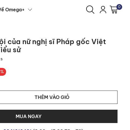
0
Về Omega+
i của nữ nghị sĩ Pháp gốc Việt
Tiểu sử
ks
5%
THÊM VÀO GIỎ
MUA NGAY