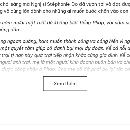
h chói sáng mà Nghị sĩ Stéphanie Do đã vươn tới và đạt đượ
g vô cùng lớn dành cho những ai muốn bước chân vào con đ
áp năm mười một tuổi dù không biết tiếng Pháp, vài năm s
 công dân.
 lòng ngoan cường, ham muốn thành công và cống hiến vì ng
 một quyết tâm giúp cô đánh bại mọi dự đoán. Kể cả nỗi đ
 trại tị nạn này qua trại tiếp nhận khác cùng gia đình. Kể
 người anh trai, mẹ là một người kinh doanh buôn bán và ch
được công nhận ở Pháp. Cha mẹ cô đã phải bỏ lại tất cả
 lạn hơn cho con cái mình. Stéphanie Do đã chứng tỏ bản 
ội mà nước Pháp mang đến cho mình và đã đền đáp cho nư
Xem thêm
Tổng thống Cộng hòa Pháp Emmanuel Macron)
 6 chương, bao gồm:
ệu về gia đình và tổ tiên của Nghị sĩ Stéphanie Do.
trình bắt đầu đến Pháp cũng như khát khao trong học tập 