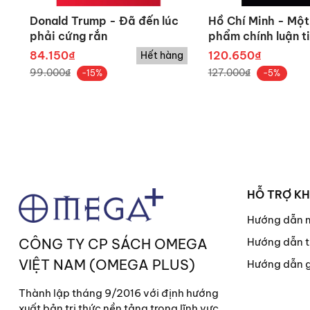
CÔNG TY CP SÁCH OMEGA 
Donald Trump - Đã đến lúc
Hồ Chí Minh - Một
phải cứng rắn
phẩm chính luận t
. Địa chỉ:
Tầng 3, Tòa nhà D
Xuân, Hà Nội.
84.150₫
120.650₫
Hết hàng
99.000₫
127.000₫
-15%
-5%
. Điện thoại:
(+84-24) 32 3
. Liên hệ Bản thảo và bản dịc
. Đặt mua sách:
info@omegap
. Hợp tác xuất bản:
hoptac@
. Hợp tác truyền thông:
truy
HỖ TRỢ K
.
Website :
www.omegaplus.
Hướng dẫn 
CÔNG TY CP SÁCH OMEGA
Hướng dẫn t
. Facebook :
Omega Plus Bo
VIỆT NAM (OMEGA PLUS)
Hướng dẫn 
Thành lập tháng 9/2016 với định hướng
xuất bản tri thức nền tảng trong lĩnh vực