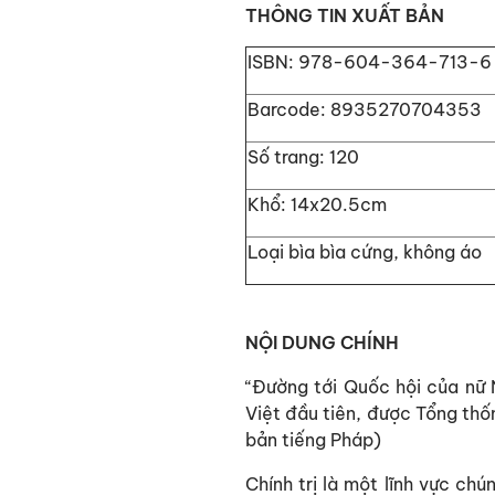
THÔNG TIN XUẤT BẢN
ISBN:
978-604-364-713-6
Barcode:
8935270704353
Số trang:
120
Khổ:
14x20.5cm
Loại bìa
bìa cứng, không áo
NỘI DUNG CHÍNH
“Đường tới Quốc hội của nữ 
Việt đầu tiên,
được Tổng thốn
bản tiếng Pháp)
Chính trị là một lĩnh vực ch