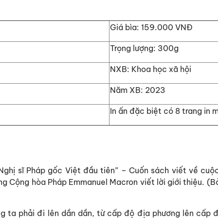
Giá bìa:
159.000 VNĐ
Trọng lượng:
300g
NXB:
Khoa học xã hội
Năm XB:
2023
In ấn đặc biệt
có 8 trang in 
Nghị sĩ Pháp gốc Việt đầu tiên” –
Cuốn sách viết về cuộc
g Cộng hòa Pháp Emmanuel Macron viết lời giới thiệu.
(Bả
úng ta phải đi lên dần dần, từ cấp độ địa phương lên cấp