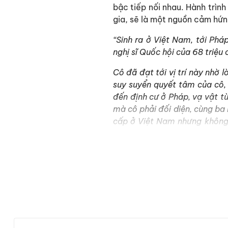
bậc tiếp nối nhau. Hành trìn
gia, sẽ là một nguồn cảm hứn
“Sinh ra ở Việt Nam, tới Ph
nghị sĩ Quốc hội của 68 triệu
Cô đã đạt tới vị trí này nhờ
suy suyển quyết tâm của cô,
đến định cư ở Pháp, vạ vật từ
mà cô phải đối diện, cùng ba
cấp ở Việt Nam nhưng không 
trình tìm kiếm tương lai xán
này. Cô đã nắm bắt mọi cơ h
(Trích Lời giới thiệu của 
Cuốn sách được chia bố cục
Chương đầu tiên giới thi
Chương 2 và 3 là hành 