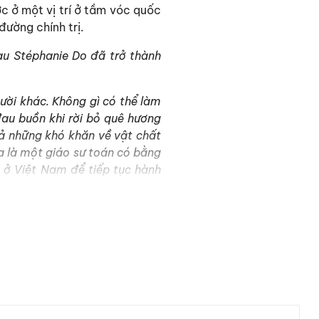
c ở một vị trí ở tầm vóc quốc
ường chính trị.
au Stéphanie Do đã trở thành
ười khác. Không gì có thể làm
au buồn khi rời bỏ quê hương
 cả những khó khăn về vật chất
a là một giáo sư toán có bằng
 ở Việt Nam để tiếp tục hành
thân xứng đáng với sự kỳ vọng
ớc Pháp gấp trăm lần.”
để thay đổi cuộc sống, những