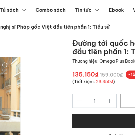
Tủ sách
Combo sách
Tin tức
Ebook
nghị sĩ Pháp gốc Việt đầu tiên phần 1: Tiểu sử
Đường tới quốc hộ
đầu tiên phần 1: 
Thương hiệu:
Omega Plus Boo
135.150₫
159.000₫
-1
(Tiết kiệm:
23.850₫
)