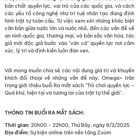
bản chất quyền lực, vai trò của các quốc gia, và cách
các yếu tố công nghệ như trí tuệ nhân tạo đang định
hình trật tự toàn cầu. Từ việc xem xét những khác biệt
căn bản giữa nước lớn và nước nhỏ, đến các vấn đề về
an ninh quốc gia, thương mại, và bản sắc văn hóa, tác
giả mời độc giả bước vào "ván cờ" quyền lực nơi cảm
xúc, lý trí và định kiến luôn đan xen.
Với mong muốn chia sẻ các nội dung giá trị và khuyến
khích đối thoại về những vấn đề này, Omega+ trân
trọng giới thiệu buổi Ra mắt sách "Trò chơi quyền lực -
Quá khứ, hiện tại và tương lai của trật tự thế giới".
THÔNG TIN BUỔI RA MẮT SÁCH:
Thời gian:
20h00 - 22h00, Thứ Bảy, ngày 8/2/2025
Địa điểm:
Sự kiện online trên nền tảng Zoom