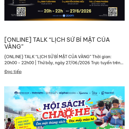
[ONLINE] TALK “LỊCH SỬ BÍ MẬT CỦA
VÀNG”
{ONLINE} TALK “LỊCH SỬ BÍ MẬT CỦA VÀNG” Thời gian:
20h00 - 22h00 | Thứ bảy, ngày 27/06/2026 Trực tuyến trên
nền tảng Zoom Link tham gia:
Đọc tiếp
https://zoom.us/j/96375018556?
pwd=tYdwBnCq9EFgwrgtIZrIa6samQVRj6.1 ID: 963...