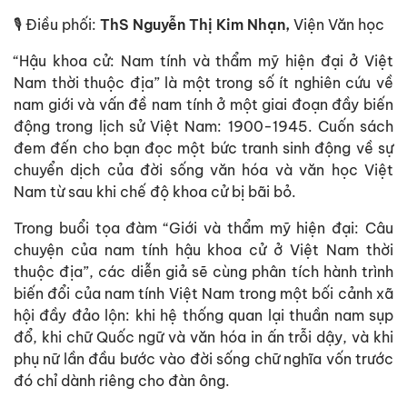
🎙️ Điều phối:
ThS Nguyễn Thị Kim Nhạn,
Viện Văn học
“Hậu khoa cử: Nam tính và thẩm mỹ hiện đại ở Việt
Nam thời thuộc địa” là một trong số ít nghiên cứu về
nam giới và vấn đề nam tính ở một giai đoạn đầy biến
động trong lịch sử Việt Nam: 1900-1945. Cuốn sách
đem đến cho bạn đọc một bức tranh sinh động về sự
chuyển dịch của đời sống văn hóa và văn học Việt
Nam từ sau khi chế độ khoa cử bị bãi bỏ.
Trong buổi tọa đàm “Giới và thẩm mỹ hiện đại: Câu
chuyện của nam tính hậu khoa cử ở Việt Nam thời
thuộc địa”, các diễn giả sẽ cùng phân tích hành trình
biến đổi của nam tính Việt Nam trong một bối cảnh xã
hội đầy đảo lộn: khi hệ thống quan lại thuần nam sụp
đổ, khi chữ Quốc ngữ và văn hóa in ấn trỗi dậy, và khi
phụ nữ lần đầu bước vào đời sống chữ nghĩa vốn trước
đó chỉ dành riêng cho đàn ông.