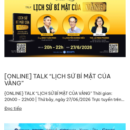
[ONLINE] TALK “LỊCH SỬ BÍ MẬT CỦA
VÀNG”
{ONLINE} TALK “LỊCH SỬ BÍ MẬT CỦA VÀNG” Thời gian:
20h00 - 22h00 | Thứ bảy, ngày 27/06/2026 Trực tuyến trên
nền tảng Zoom Link tham gia:
Đọc tiếp
https://zoom.us/j/96375018556?
pwd=tYdwBnCq9EFgwrgtIZrIa6samQVRj6.1 ID: 963...