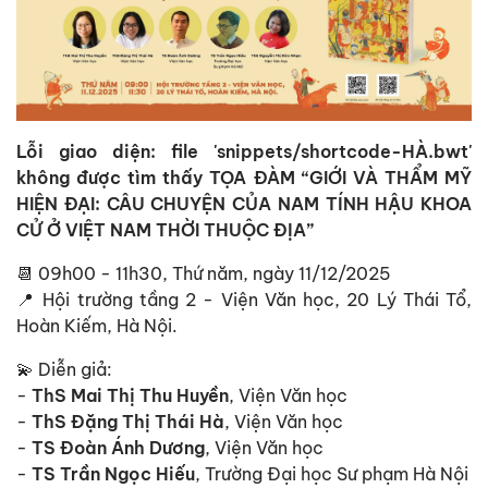
Lỗi giao diện: file 'snippets/shortcode-HÀ.bwt'
không được tìm thấy TỌA ĐÀM “GIỚI VÀ THẨM MỸ
HIỆN ĐẠI: CÂU CHUYỆN CỦA NAM TÍNH HẬU KHOA
CỬ Ở VIỆT NAM THỜI THUỘC ĐỊA”
📆 09h00 - 11h30, Thứ năm, ngày 11/12/2025
📍 Hội trường tầng 2 - Viện Văn học, 20 Lý Thái Tổ,
Hoàn Kiếm, Hà Nội.
💫 Diễn giả:
-
ThS Mai Thị Thu Huyền
, Viện Văn học
-
ThS Đặng Thị Thái Hà
, Viện Văn học
-
TS Đoàn Ánh Dương
, Viện Văn học
-
TS Trần Ngọc Hiếu
, Trường Đại học Sư phạm Hà Nội