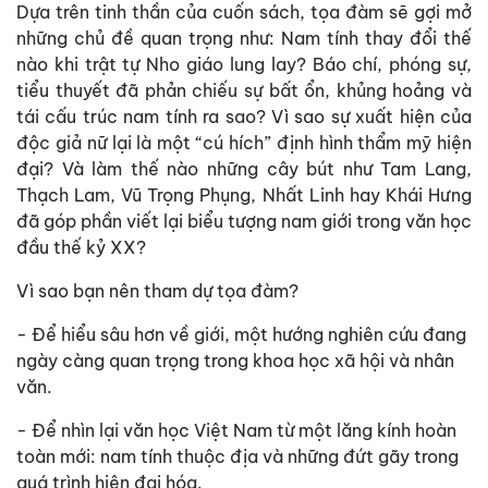
Dựa trên tinh thần của cuốn sách, tọa đàm sẽ gợi mở
những chủ đề quan trọng như: Nam tính thay đổi thế
nào khi trật tự Nho giáo lung lay? Báo chí, phóng sự,
tiểu thuyết đã phản chiếu sự bất ổn, khủng hoảng và
tái cấu trúc nam tính ra sao? Vì sao sự xuất hiện của
độc giả nữ lại là một “cú hích” định hình thẩm mỹ hiện
đại? Và làm thế nào những cây bút như Tam Lang,
Thạch Lam, Vũ Trọng Phụng, Nhất Linh hay Khái Hưng
đã góp phần viết lại biểu tượng nam giới trong văn học
đầu thế kỷ XX?
Vì sao bạn nên tham dự tọa đàm?
- Để hiểu sâu hơn về giới, một hướng nghiên cứu đang
ngày càng quan trọng trong khoa học xã hội và nhân
văn.
- Để nhìn lại văn học Việt Nam từ một lăng kính hoàn
toàn mới: nam tính thuộc địa và những đứt gãy trong
quá trình hiện đại hóa.