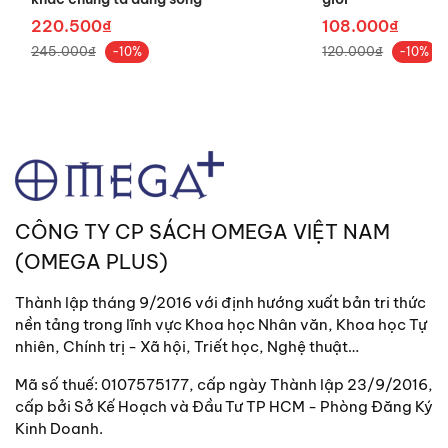
kỳ đã thu hút sự quan tâm của nhiều đối tượng.
220.500₫
108.000₫
Tác giả cũng bày tỏ sự quan tâm tới các xu hướng
245.000₫
120.000₫
-10%
-10%
xuất bản mới, dưới nhiều hình thức khác ngoài
sách vở.
Hình ảnh trên bìa là Quảng trường Romer, nơi gắn
liền với việc tổ chức hội sách Frankfurt.
VỀ TÁC GIẢ
CÔNG TY CP SÁCH OMEGA VIỆT NAM
Peter Weidhaas
– Nguyên là giám đốc hội sách
(OMEGA PLUS)
Frankfurt từ thập niên 1970 đến khi nghỉ hưu. Ông
đã góp phần thúc đẩy các hoạt động quảng bá
Thành lập tháng 9/2016 với định hướng xuất bản tri thức
văn học từ Châu Á, Châu Phi, Châu Mỹ Latin, tổ
nền tảng trong lĩnh vực Khoa học Nhân văn, Khoa học Tự
chức các sự kiện xuất bản mang tính đổi mới
nhiên, Chính trị - Xã hội, Triết học, Nghệ thuật…
Mã số thuế: 0107575177, cấp ngày Thành lập 23/9/2016,
cấp bởi Sở Kế Hoạch và Đầu Tư TP HCM - Phòng Đăng Ký
Kinh Doanh.