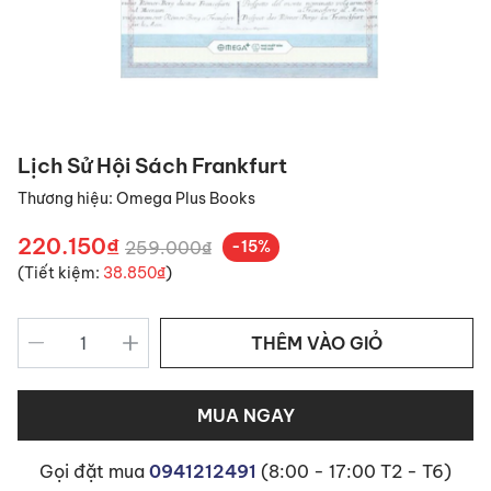
Lịch Sử Hội Sách Frankfurt
Thương hiệu:
Omega Plus Books
220.150₫
259.000₫
-15%
(Tiết kiệm:
38.850₫
)
THÊM VÀO GIỎ
MUA NGAY
Gọi đặt mua
0941212491
(8:00 - 17:00 T2 - T6)