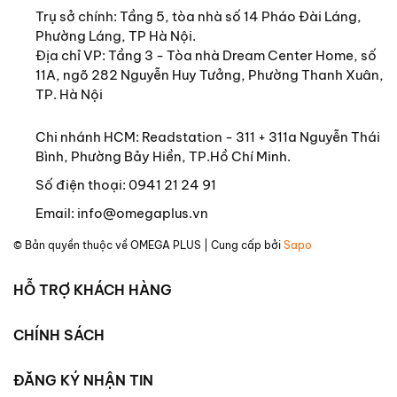
Trụ sở chính:
Tầng 5, tòa nhà số 14 Pháo Đài Láng,
Phường Láng, TP Hà Nội.
Địa chỉ VP: Tầng 3 - Tòa nhà Dream Center Home, số
11A, ngõ 282 Nguyễn Huy Tưởng, Phường Thanh Xuân,
TP. Hà Nội
Chi nhánh HCM: Readstation - 311 + 311a Nguyễn Thái
Bình, Phường Bảy Hiền, TP.Hồ Chí Minh.
Số điện thoại:
0941 21 24 91
Email:
info@omegaplus.vn
© Bản quyền thuộc về
OMEGA PLUS
| Cung cấp bởi
Sapo
HỖ TRỢ KHÁCH HÀNG
CHÍNH SÁCH
ĐĂNG KÝ NHẬN TIN