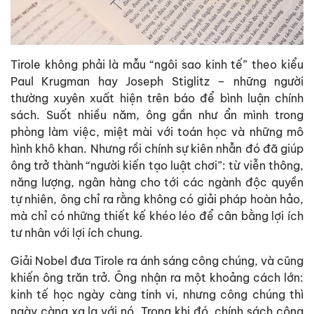
Tirole không phải là mẫu “ngôi sao kinh tế” theo kiểu
Paul Krugman hay Joseph Stiglitz – những người
thường xuyên xuất hiện trên báo để bình luận chính
sách. Suốt nhiều năm, ông gần như ẩn mình trong
phòng làm việc, miệt mài với toán học và những mô
hình khô khan. Nhưng rồi chính sự kiên nhẫn đó đã giúp
ông trở thành “người kiến tạo luật chơi”: từ viễn thông,
năng lượng, ngân hàng cho tới các ngành độc quyền
tự nhiên, ông chỉ ra rằng không có giải pháp hoàn hảo,
mà chỉ có những thiết kế khéo léo để cân bằng lợi ích
tư nhân với lợi ích chung.
Giải Nobel đưa Tirole ra ánh sáng công chúng, và cũng
khiến ông trăn trở. Ông nhận ra một khoảng cách lớn:
kinh tế học ngày càng tinh vi, nhưng công chúng thì
ngày càng xa lạ với nó. Trong khi đó, chính sách công