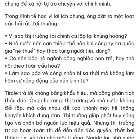
chung để xã hội tự trò chuyện với chính mình.
Trong Kinh tế học vì lợi ích chung, ông đặt ra một loạt
câu hỏi rất đời thường:
• Vì sao thị trường tài chính cứ lặp lại khủng hoảng?
• Nhà nước nên can thiệp thế nào khi công ty đa quốc
gia “né thuế” hay thao túng người tiêu dùng?
• Có nên bảo hộ ngành công nghiệp non trẻ, hay thả
nổi theo toàn cầu hóa?
• Làm sao bảo vệ công nhân bị sa thải mà không kìm
hãm sự năng động của nền kinh tế?
Tirole trả lời không bằng khẩu hiệu, mà bằng phân tích
thấu đáo. Ông cho rằng: thị trường và nhà nước không
đối lập, mà cần nhau để tạo thành một hệ thống
khuyến khích đúng đắn. Thị trường giúp phát huy sáng
tạo và phân bổ nguồn lực hiệu quả. Nhưng thị trường
tự do hoàn toàn thì dễ dẫn đến độc quyền, thất bại
thông tin, và tàn phá môi trường. Ngược lại, nhà nước