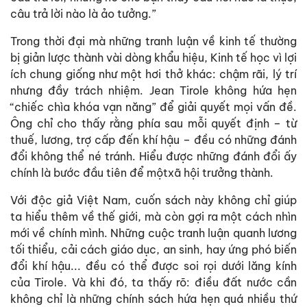
câu trả lời nào là ảo tưởng.”
Trong thời đại mà những tranh luận về kinh tế thường
bị giản lược thành vài dòng khẩu hiệu, Kinh tế học vì lợi
ích chung giống như một hơi thở khác: chậm rãi, lý trí
nhưng đầy trách nhiệm. Jean Tirole không hứa hẹn
“chiếc chìa khóa vạn năng” để giải quyết mọi vấn đề.
Ông chỉ cho thấy rằng phía sau mỗi quyết định – từ
thuế, lương, trợ cấp đến khí hậu – đều có những đánh
đổi không thể né tránh. Hiểu được những đánh đổi ấy
chính là bước đầu tiên để mộtxã hội trưởng thành.
Với độc giả Việt Nam, cuốn sách này không chỉ giúp
ta hiểu thêm về thế giới, mà còn gợi ra một cách nhìn
mới về chính mình. Những cuộc tranh luận quanh lương
tối thiểu, cải cách giáo dục, an sinh, hay ứng phó biến
đổi khí hậu... đều có thể được soi rọi dưới lăng kính
của Tirole. Và khi đó, ta thấy rõ: điều đất nước cần
không chỉ là những chính sách hứa hẹn quá nhiều thứ