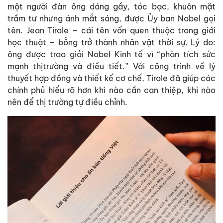
một người đàn ông dáng gầy, tóc bạc, khuôn mặt
trầm tư nhưng ánh mắt sáng, được Ủy ban Nobel gọi
tên. Jean Tirole – cái tên vốn quen thuộc trong giới
học thuật – bỗng trở thành nhân vật thời sự. Lý do:
ông được trao giải Nobel Kinh tế vì “phân tích sức
mạnh thịtrường và điều tiết.” Với công trình về lý
thuyết hợp đồng và thiết kế cơ chế, Tirole đã giúp các
chính phủ hiểu rõ hơn khi nào cần can thiệp, khi nào
nên để thị trường tự điều chỉnh.