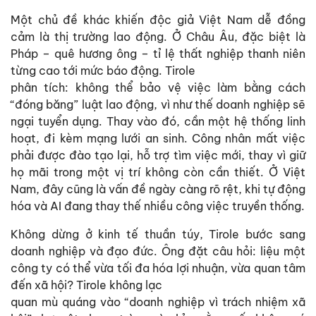
Một chủ đề khác khiến độc giả Việt Nam dễ đồng
cảm là thị trường lao động. Ở Châu Âu, đặc biệt là
Pháp – quê hương ông – tỉ lệ thất nghiệp thanh niên
từng cao tới mức báo động. Tirole
phân tích: không thể bảo vệ việc làm bằng cách
“đóng băng” luật lao động, vì như thế doanh nghiệp sẽ
ngại tuyển dụng. Thay vào đó, cần một hệ thống linh
hoạt, đi kèm mạng lưới an sinh. Công nhân mất việc
phải được đào tạo lại, hỗ trợ tìm việc mới, thay vì giữ
họ mãi trong một vị trí không còn cần thiết. Ở Việt
Nam, đây cũng là vấn đề ngày càng rõ rệt, khi tự động
hóa và AI đang thay thế nhiều công việc truyền thống.
Không dừng ở kinh tế thuần túy, Tirole bước sang
doanh nghiệp và đạo đức. Ông đặt câu hỏi: liệu một
công ty có thể vừa tối đa hóa lợi nhuận, vừa quan tâm
đến xã hội? Tirole không lạc
quan mù quáng vào “doanh nghiệp vì trách nhiệm xã