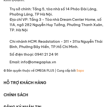
Bên cạnh những điều mô tả tường tận và xác
Trụ sở chính:
Tầng 5, tòa nhà số 14 Pháo Đài Láng,
đáng mắt thấy tai nghe về con người, văn hóa,
Phường Láng, TP Hà Nội.
Địa chỉ VP: Tầng 3 - Tòa nhà Dream Center Home, số
phong tục tập quán, lịch sử, địa lý, hoạt động kinh
11A, ngõ 282 Nguyễn Huy Tưởng, Phường Thanh Xuân,
tế… vùng đất Nam kỳ; những nhận xét về làng
TP. Hà Nội
báo, nghề xuất bản, chuyện hợp quần, họa Chệt
họa Chà… hơn 100 năm trước vẫn còn nguyên tính
Chi nhánh HCM: Readstation - 311 + 311a Nguyễn Thái
thời sự.
Bình, Phường Bảy Hiền, TP.Hồ Chí Minh.
Bìa của cuốn sách dùng họa đồ toàn cảnh Sài Gòn
Số điện thoại:
0941 21 24 91
năm 1898 do Gaston Pusch vẽ.
Email:
info@omegaplus.vn
Cuốn sách dành cho các bạn độc giả yêu thích
© Bản quyền thuộc về
OMEGA PLUS
| Cung cấp bởi
Sapo
tìm hiểu về Sài Gòn xưa, Văn hóa - lịch sử vùng
miền, độc giả phổ thông.
HỖ TRỢ KHÁCH HÀNG
Sách thuộc Tủ sách Lịch sử Việt Nam của Omega
Plus.
CHÍNH SÁCH
THÔNG TIN TÁC GIẢ