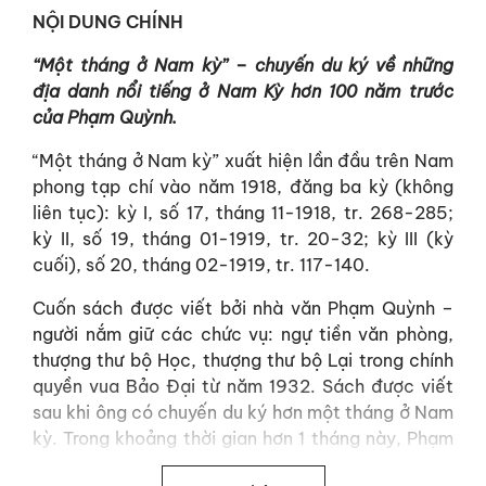
NỘI DUNG CHÍNH
“Một tháng ở Nam kỳ” – chuyến du ký về những
địa danh nổi tiếng ở Nam Kỳ hơn 100 năm trước
của Phạm Quỳnh.
“Một tháng ở Nam kỳ” xuất hiện lần đầu trên Nam
phong tạp chí vào năm 1918, đăng ba kỳ (không
liên tục): kỳ I, số 17, tháng 11-1918, tr. 268-285;
kỳ II, số 19, tháng 01-1919, tr. 20-32; kỳ III (kỳ
cuối), số 20, tháng 02-1919, tr. 117-140.
Cuốn sách được viết bởi nhà văn Phạm Quỳnh –
người nắm giữ các chức vụ: ngự tiền văn phòng,
thượng thư bộ Học, thượng thư bộ Lại trong chính
quyền vua Bảo Đại từ năm 1932. Sách được viết
sau khi ông có chuyến du ký hơn một tháng ở Nam
kỳ. Trong khoảng thời gian hơn 1 tháng này, Phạm
Quỳnh đã đi đó đi đây khắp Lục tỉnh, mắt thấy tai