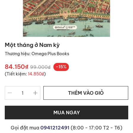
Một tháng ở Nam kỳ
Thương hiệu:
Omega Plus Books
84.150₫
99.000₫
-15%
(Tiết kiệm:
14.850₫
)
THÊM VÀO GIỎ
MUA NGAY
Gọi đặt mua
0941212491
(8:00 - 17:00 T2 - T6)