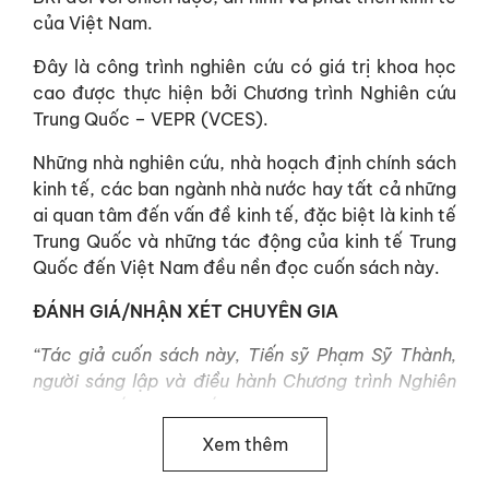
của Việt Nam.
Đây là công trình nghiên cứu có giá trị khoa học
cao được thực hiện bởi Chương trình Nghiên cứu
Trung Quốc – VEPR (VCES).
Những nhà nghiên cứu, nhà hoạch định chính sách
kinh tế, các ban ngành nhà nước hay tất cả những
ai quan tâm đến vấn đề kinh tế, đặc biệt là kinh tế
Trung Quốc và những tác động của kinh tế Trung
Quốc đến Việt Nam đều nền đọc cuốn sách này.
ĐÁNH GIÁ/NHẬN XÉT CHUYÊN GIA
“Tác giả cuốn sách này, Tiến sỹ Phạm Sỹ Thành,
người sáng lập và điều hành Chương trình Nghiên
cứu Kinh tế Trung Quốc thuộc VEPR (VCES), là một
trong số rất ít những chuyên gia, đã liên tục theo
Xem thêm
dõi quá trình hình thành và phát triển của Sáng
kiến Vành đai – Con đường từ những ngày đầu