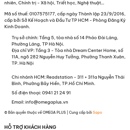
nhiên, Chính trị - Xã hội, Triết học, Nghệ thuật…
Mã số thuế: 0107575177, cấp ngày Thành lập 23/9/2016,
cấp bởi Sở Kế Hoạch và Đầu Tư TP HCM - Phòng Đăng Ký
Kinh Doanh.
Trụ sở chính:
Tầng 5, tòa nhà số 14 Pháo Đài Láng,
Phường Láng, TP Hà Nội.
Địa chỉ VP: Tầng 3 - Tòa nhà Dream Center Home, số
11A, ngõ 282 Nguyễn Huy Tưởng, Phường Thanh Xuân,
TP. Hà Nội
Chi nhánh HCM: Readstation - 311 + 311a Nguyễn Thái
Bình, Phường Bảy Hiền, TP.Hồ Chí Minh.
Số điện thoại:
0941 21 24 91
Email:
info@omegaplus.vn
© Bản quyền thuộc về
OMEGA PLUS
| Cung cấp bởi
Sapo
HỖ TRỢ KHÁCH HÀNG