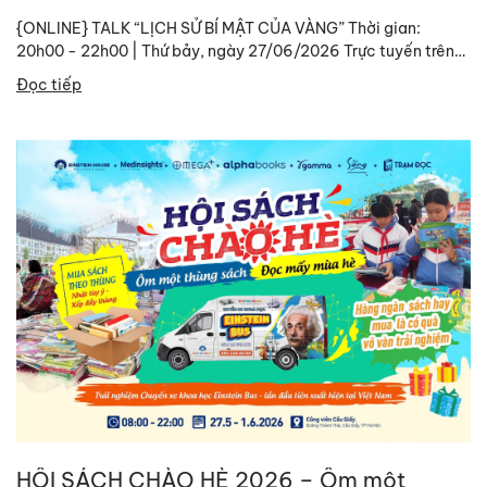
{ONLINE} TALK “LỊCH SỬ BÍ MẬT CỦA VÀNG” Thời gian:
20h00 - 22h00 | Thứ bảy, ngày 27/06/2026 Trực tuyến trên
nền tảng Zoom Link tham gia:
Đọc tiếp
https://zoom.us/j/96375018556?
pwd=tYdwBnCq9EFgwrgtIZrIa6samQVRj6.1 ID: 963...
HỘI SÁCH CHÀO HÈ 2026 – Ôm một