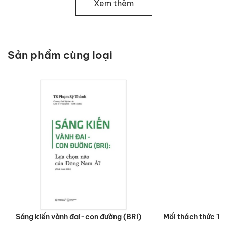
Xem thêm
thiếu kinh nghiệm nhưng đầy năng động, đang
thúc đẩy một phiên bản Hồi giáo khoan dung hơn.
Tuy nhiên, liệu tất cả những thay đổi này có thật
sự mở ra một tầm nhìn mới cho Ả Rập Xê Út, hay
Sản phẩm cùng loại
chỉ là một ảo vọng dễ tan biến, dẫn đến một cuộc
cách mạng kiểu Iran?
Để trả lời cho những câu hỏi trên, cuốn sách “Tầm
nhìn hay ảo vọng’ được chia thành năm phần, mỗi
phần thảo luận về một trụ cột của sự ổn định tại Ả
Rập Xê Út đó là:
Phần 1: “Kiến tạo quốc gia mới”
Phần 2: “Quản lý sự kế vị”
Phần 3: “Cân bằng lợi ích các bên liên quan”
Phần 4: “Xây dựng chính phủ có năng lực”
Sáng kiến vành đai-con đường (BRI)
Mối thách thức Tr