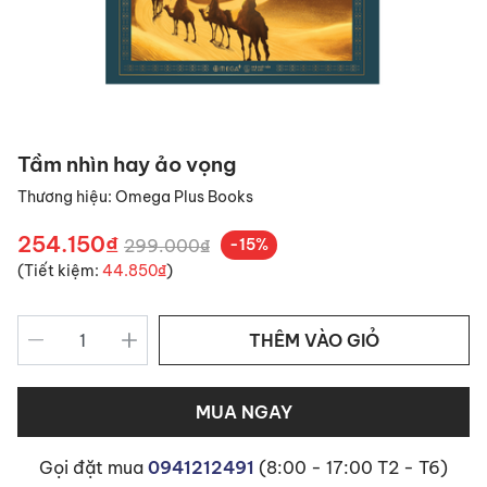
Tầm nhìn hay ảo vọng
Thương hiệu:
Omega Plus Books
254.150₫
299.000₫
-15%
(Tiết kiệm:
44.850₫
)
THÊM VÀO GIỎ
MUA NGAY
Gọi đặt mua
0941212491
(8:00 - 17:00 T2 - T6)