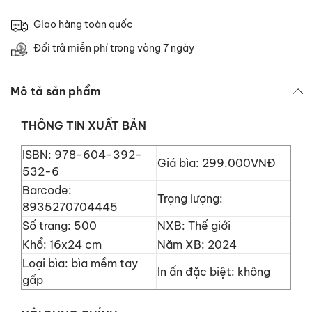
Giao hàng toàn quốc
Đổi trả miễn phí trong vòng 7 ngày
Mô tả sản phẩm
THÔNG TIN XUẤT BẢN
ISBN:
978-604-392-
Giá bìa:
299.000VNĐ
532-6
Barcode:
Trọng lượng:
8935270704445
Số trang:
500
NXB:
Thế giới
Khổ:
16x24 cm
Năm XB:
2024
Loại bìa: bìa mềm tay
In ấn đặc biệt:
không
gấp