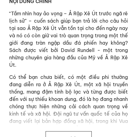
NỘI DUNG CHÍNH
“Tầm nhìn hay ảo vọng – Ả Rập Xê Út trước ngã rẽ
lịch sử” – cuốn sách giúp bạn trả lời cho câu hỏi
tại sao Ả Rập Xê Út vẫn tồn tại cho đến ngày nay
và nó có còn giữ vai trò quan trọng trong một thế
giới đang tràn ngập dầu đá phiến hay không?
Sách được viết bởi David Rundell - một trong
những chuyên gia hàng đầu của Mỹ về Ả Rập Xê
Út.
Có thể bạn chưa biết, có một điều phi thường
đang diễn ra ở Ả Rập Xê Út, một xã hội truyền
thống, mang đậm tính bộ lạc và từng được biết
đến với sự thiếu khoan dung, đó là họ đang nhanh
chóng thực hiện những cải cách quan trọng về
kinh tế và xã hội. Đội ngũ tư vấn quốc tế của họ
đang viết lại bản hợp đồng xã hội, trong khi Vua
Salman đang mạnh tay chống tham nhũng. Con
trai ông, Thái tử Mohammad bin Salman, dù còn