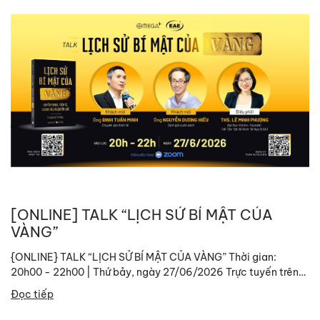
[ONLINE] TALK “LỊCH SỬ BÍ MẬT CỦA
VÀNG”
{ONLINE} TALK “LỊCH SỬ BÍ MẬT CỦA VÀNG” Thời gian:
20h00 - 22h00 | Thứ bảy, ngày 27/06/2026 Trực tuyến trên
nền tảng Zoom Link tham gia:
Đọc tiếp
https://zoom.us/j/96375018556?
pwd=tYdwBnCq9EFgwrgtIZrIa6samQVRj6.1 ID: 963...