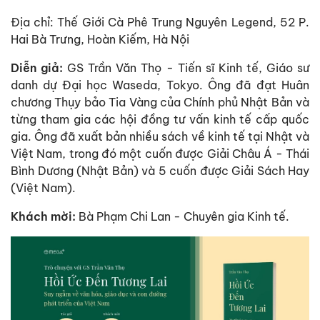
Địa chỉ: Thế Giới Cà Phê Trung Nguyên Legend, 52 P.
Hai Bà Trưng, Hoàn Kiếm, Hà Nội
Diễn giả:
GS Trần Văn Thọ - Tiến sĩ Kinh tế, Giáo sư
danh dự Đại học Waseda, Tokyo. Ông đã đạt Huân
chương Thụy bảo Tia Vàng của Chính phủ Nhật Bản và
từng tham gia các hội đồng tư vấn kinh tế cấp quốc
gia. Ông đã xuất bản nhiều sách về kinh tế tại Nhật và
Việt Nam, trong đó một cuốn được Giải Châu Á - Thái
Bình Dương (Nhật Bản) và 5 cuốn được Giải Sách Hay
(Việt Nam).
Khách mời:
Bà Phạm Chi Lan - Chuyên gia Kinh tế.