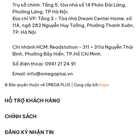
Trụ sở chính:
Tầng 5, tòa nhà số 14 Pháo Đài Láng,
Phường Láng, TP Hà Nội.
Địa chỉ VP: Tầng 3 - Tòa nhà Dream Center Home, số
11A, ngõ 282 Nguyễn Huy Tưởng, Phường Thanh Xuân,
TP. Hà Nội
Chi nhánh HCM: Readstation - 311 + 311a Nguyễn Thái
Bình, Phường Bảy Hiền, TP.Hồ Chí Minh.
Số điện thoại:
0941 21 24 91
Email:
info@omegaplus.vn
© Bản quyền thuộc về
OMEGA PLUS
| Cung cấp bởi
Sapo
HỖ TRỢ KHÁCH HÀNG
CHÍNH SÁCH
ĐĂNG KÝ NHẬN TIN