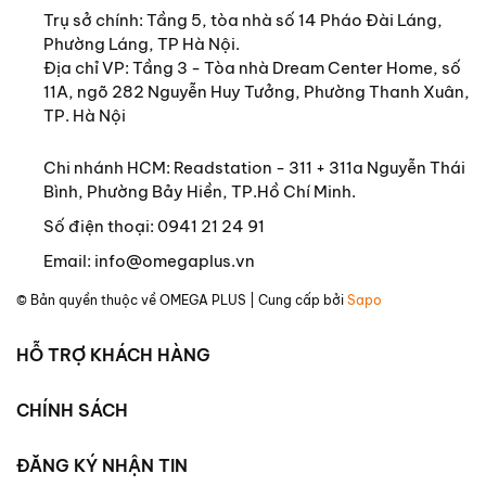
Việt Nam của Omega Plus.
Trụ sở chính:
Tầng 5, tòa nhà số 14 Pháo Đài Láng,
Phường Láng, TP Hà Nội.
THÔNG TIN TÁC GIẢ
Địa chỉ VP: Tầng 3 - Tòa nhà Dream Center Home, số
GS ĐÀO DUY ANH (1904-1988)
11A, ngõ 282 Nguyễn Huy Tưởng, Phường Thanh Xuân,
TP. Hà Nội
Ông đã có rất nhiều nghiên cứu đóng góp và cống
hiến trên lĩnh vực khoa học xã hội - nhân văn, từ
Chi nhánh HCM: Readstation - 311 + 311a Nguyễn Thái
Ngôn ngữ, Từ điển, Văn hóa, Văn học cho đến Sử
Bình, Phường Bảy Hiền, TP.Hồ Chí Minh.
học, Dân tộc học, Xã hội học, Địa lí học lịch sử,
Số điện thoại:
0941 21 24 91
Văn bản học…
Email:
info@omegaplus.vn
Năm 2000, GS Đào Duy Anh đã được Đảng và
© Bản quyền thuộc về
OMEGA PLUS
| Cung cấp bởi
Sapo
Nhà nước truy tặng Giải thưởng Hồ Chí Minh.
Tác phẩm tiêu biểu:
HỖ TRỢ KHÁCH HÀNG
Việt Nam văn hóa sử cương (1938)
CHÍNH SÁCH
Khổng giáo phê bình tiểu luận (1938)
Trung Hoa sử cương (1942)
ĐĂNG KÝ NHẬN TIN
Khảo luận về Kim Vân Kiều (1943)