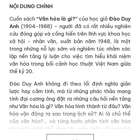
NỘI DUNG CHÍNH
Cuốn sách
“Văn hóa là gì?”
của học giả
Đào Duy
Anh
(1904-1988) – người đã có rất nhiều nghiên
cứu đóng góp và cống hiến trên lĩnh vực khoa học
xã hội - nhân văn, xuất bản năm 1948, là một
trong những nỗ lực sớm và nghiêm túc nhằm xác
lập nền tảng lý luận cho việc tìm hiểu khái niệm
văn hóa trong bối cảnh học thuật Việt Nam giữa
thế kỷ 20.
Đào Duy Anh không đi theo lối định nghĩa giản
lược hay cảm tính, mà từ những phác thảo mang
tính đại cương ông đặt ra những câu hỏi nền tảng
như Văn hóa là gì? Văn hóa hình thành từ đâu? Văn
hóa vận động ra sao trong lịch sử? Ai là chủ thể
của văn hóa?… và từng bước phân tích văn hóa
như một chỉnh thể rộng lớn, gắn chặt với toàn bộ
đời sống sinh hoạt của con người thông qua 3