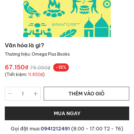
Văn hóa là gì?
Thương hiệu:
Omega Plus Books
67.150₫
79.000₫
-15%
(Tiết kiệm:
11.850₫
)
THÊM VÀO GIỎ
MUA NGAY
Gọi đặt mua
0941212491
(8:00 - 17:00 T2 - T6)