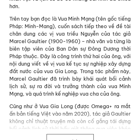
hơn.
Trên tay bạn đọc là Vua Minh Mạng (tên gốc tiếng
Pháp: Minh-Mang), cuốn sách tiếp theo về đề tài
chân dung các vị vua triều Nguyễn của tác giả
Marcel Gaultier (1900-1960) – nhà văn và từng là
biên tập viên của Ban Dân sự Đông Dương thời
Pháp thuộc. Đây là công trình thứ hai của ông, với
nội dung viết về vị vua kế tục sự nghiệp xây dựng
đất nước của vua Gia Long. Trong tác phẩm này,
Marcel Gaultier đã trình bày khái quát bối cảnh
lịch sử, sự ra đời và trưởng thành của vua Minh
Mạng, và quá trình kế nghiệp vua cha của ông.
Cũng như ở Vua Gia Long (được Omega+ ra mắt
ấn bản tiếng Việt vào năm 2020), tác giả Gaultier
không chỉ thuật truyện mà còn cố gắng tái dựng
bối cảnh lịch sử thời bấy giờ thông qua việc khéo
léo lồng ghép vào tác phẩm các chi tiết mang tính