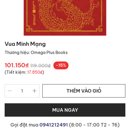
Vua Minh Mạng
Thương hiệu:
Omega Plus Books
101.150₫
119.000₫
-15%
(Tiết kiệm:
17.850₫
)
THÊM VÀO GIỎ
MUA NGAY
Gọi đặt mua
0941212491
(8:00 - 17:00 T2 - T6)