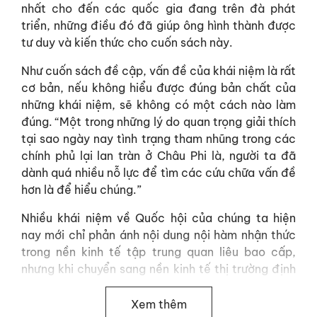
nhất cho đến các quốc gia đang trên đà phát
triển, những điều đó đã giúp ông hình thành được
tư duy và kiến thức cho cuốn sách này.
Như cuốn sách đề cập, vấn đề của khái niệm là rất
cơ bản, nếu không hiểu được đúng bản chất của
những khái niệm, sẽ không có một cách nào làm
đúng. “Một trong những lý do quan trọng giải thích
tại sao ngày nay tình trạng tham nhũng trong các
chính phủ lại lan tràn ở Châu Phi là, người ta đã
dành quá nhiều nỗ lực để tìm các cứu chữa vấn đề
hơn là để hiểu chúng.”
Nhiều khái niệm về Quốc hội của chúng ta hiện
nay mới chỉ phản ánh nội dung nội hàm nhận thức
trong nền kinh tế tập trung quan liêu bao cấp,
nhưng khi chuyển sang nền kinh tế thị trường định
hướng xã hội chủ nghĩa thì không còn như vậy. Tác
giả có những quan điểm, giải thích hết sức độc
Xem thêm