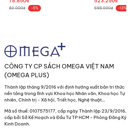
78.850₫
523.250₫
Với những nội dung đó, cuốn sách sẽ có những
83.000₫
598.000₫
-5%
-13%
đóng góp rất tốt đối với sự phát triển của quốc
gia chúng ta hiện nay, nhất là đối với các đại biểu
Quốc hội và Hội đồng nhân dân được bầu ở khóa
2016 – 2021.
CÔNG TY CP SÁCH OMEGA VIỆT NAM
(OMEGA PLUS)
Thành lập tháng 9/2016 với định hướng xuất bản tri thức
nền tảng trong lĩnh vực Khoa học Nhân văn, Khoa học Tự
nhiên, Chính trị - Xã hội, Triết học, Nghệ thuật…
Mã số thuế: 0107575177, cấp ngày Thành lập 23/9/2016,
cấp bởi Sở Kế Hoạch và Đầu Tư TP HCM - Phòng Đăng Ký
Kinh Doanh.