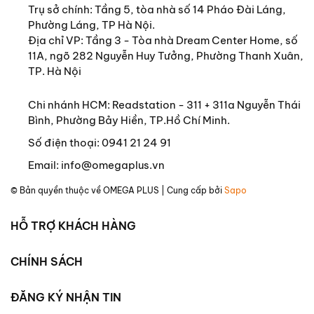
Trụ sở chính:
Tầng 5, tòa nhà số 14 Pháo Đài Láng,
Phường Láng, TP Hà Nội.
Địa chỉ VP: Tầng 3 - Tòa nhà Dream Center Home, số
11A, ngõ 282 Nguyễn Huy Tưởng, Phường Thanh Xuân,
TP. Hà Nội
Chi nhánh HCM: Readstation - 311 + 311a Nguyễn Thái
Bình, Phường Bảy Hiền, TP.Hồ Chí Minh.
Số điện thoại:
0941 21 24 91
Email:
info@omegaplus.vn
© Bản quyền thuộc về
OMEGA PLUS
| Cung cấp bởi
Sapo
HỖ TRỢ KHÁCH HÀNG
CHÍNH SÁCH
ĐĂNG KÝ NHẬN TIN