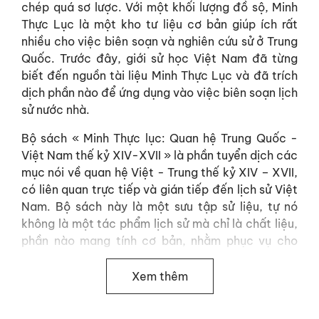
chép quá sơ lược. Với một khối lượng đồ sộ, Minh
Thực Lục là một kho tư liệu cơ bản giúp ích rất
nhiều cho việc biên soạn và nghiên cứu sử ở Trung
Quốc. Trước đây, giới sử học Việt Nam đã từng
biết đến nguồn tài liệu Minh Thực Lục và đã trích
dịch phần nào để ứng dụng vào việc biên soạn lịch
sử nước nhà.
Bộ sách « Minh Thực lục: Quan hệ Trung Quốc -
Việt Nam thế kỷ XIV-XVII » là phần tuyển dịch các
mục nói về quan hệ Việt - Trung thế kỷ XIV – XVII,
có liên quan trực tiếp và gián tiếp đến lịch sử Việt
Nam. Bộ sách này là một sưu tập sử liệu, tự nó
không là một tác phẩm lịch sử mà chỉ là chất liệu,
phần nào mang tính cơ bản, nhằm phục vụ cho
các sách sử và các công trình nghiên cứu sử. Tập
tư liệu này, ngoài mục đích bổ sung cho sử Việt,
Xem thêm
nó còn khơi gợi những nghiên cứu lâu dài về nhiều
lĩnh vực, trong đó có cả việc phải nghiên cứu chính