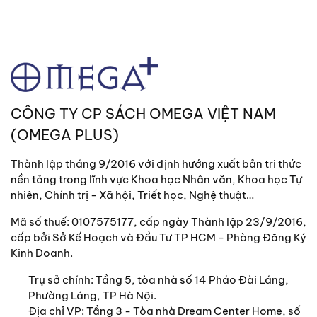
Bộ sách được chia thành 3 tập. Mỗi tập sách đều
được chia làm 2 phần: phần trước là bản dịch ra
tiếng Việt, phần sau in kèm theo nguyên bản chữ
Hán.
- Tập I:
Chép các sự kiện từ ngày 26 tháng Chạp
năm Hồng Vũ thứ nhất (3-2-1369) đến ngày 28
CÔNG TY CP SÁCH OMEGA VIỆT NAM
tháng 6 năm Vĩnh Lạc thứ 11 (25-7-1413).
(OMEGA PLUS)
- Tập II
: Chép các sự kiện từ ngày 2 tháng 7 năm
Vĩnh Lạc thứ 11 (29-7-1413) đến ngày 20 tháng
Thành lập tháng 9/2016 với định hướng xuất bản tri thức
Chạp năm Tuyên Đức thứ 9 (19-1-1435).
nền tảng trong lĩnh vực Khoa học Nhân văn, Khoa học Tự
nhiên, Chính trị - Xã hội, Triết học, Nghệ thuật…
- Tập III:
Chép các sự kiện từ ngày 9 tháng 2 năm
Tuyên Đức thứ 10 (8-3-1435) đến ngày tháng 10
Mã số thuế: 0107575177, cấp ngày Thành lập 23/9/2016,
cấp bởi Sở Kế Hoạch và Đầu Tư TP HCM - Phòng Đăng Ký
năm Sùng Trinh thứ 13 (18-11-1640).
Kinh Doanh.
Trụ sở chính:
Tầng 5, tòa nhà số 14 Pháo Đài Láng,
Phường Láng, TP Hà Nội.
Địa chỉ VP: Tầng 3 - Tòa nhà Dream Center Home, số