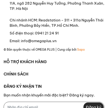
11A, ngõ 282 Nguyễn Huy Tưởng, Phường Thanh Xuân,
TP. Hà Nội
Chi nhánh HCM: Readstation - 311 + 311a Nguyễn Thái
Bình, Phường Bảy Hiền, TP.Hồ Chí Minh.
Số điện thoại:
0941 21 24 91
Email:
info@omegaplus.vn
© Bản quyền thuộc về
OMEGA PLUS
| Cung cấp bởi
Sapo
HỖ TRỢ KHÁCH HÀNG
CHÍNH SÁCH
ĐĂNG KÝ NHẬN TIN
Bạn muốn nhận khuyến mãi đặc biệt? Đăng ký ngay.
Đăng ký