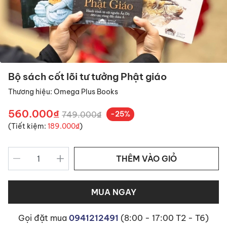
Bộ sách cốt lõi tư tưởng Phật giáo
Thương hiệu:
Omega Plus Books
560.000₫
749.000₫
-25%
(Tiết kiệm:
189.000₫
)
THÊM VÀO GIỎ
MUA NGAY
Gọi đặt mua
0941212491
(8:00 - 17:00 T2 - T6)