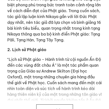
biệt phong phú trong bức tranh toàn cảnh rộng lớn
về cách diễn đạt của Phật giáo. Trong cuốn sách,
tác giả lập luận kinh Nikaya gần với lời Đức Phật
dạy nhất, nên tác giả đã lựa chọn và bình giảng 16
bài kinh tiêu biểu, quan trọng nhất trong kinh tạng
Nikaya thông qua ba bộ kinh điển Phật giáo:
Tạng
Pāli, Tạng Hán, Tạng Tây Tạng.
2. Lịch sử Phật giáo
“Lịch sử Phật giáo - Hành trình từ cội nguồn Ấn Độ
đến các vùng đất châu Á”
là một tác phẩm quan
trọng của Giáo sư Andrew Skilton (Đại học
Oxford), một trong những chuyên gia hàng đầu
thế giới về Phật học. Cuốn sách mang đến một cái
nhìn toàn diện và súc tích về hành trình kéo dài
hàng thiên niên kỷ của một trong những tôn giáo vĩ
đại nhất thế giới. Từ khởi nguồn khiêm tốn ở Ấn Độ
cho đến sự lan tỏa mạnh mẽ khắp châu Á, Skilton