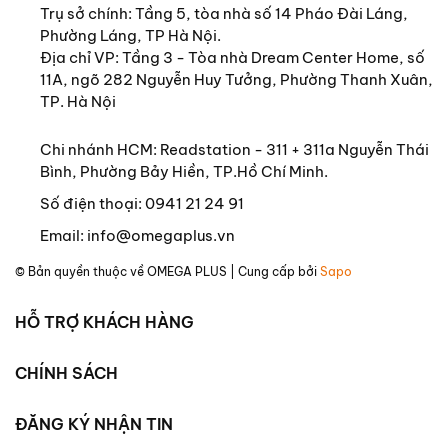
Trụ sở chính:
Tầng 5, tòa nhà số 14 Pháo Đài Láng,
mẻ cùng những tranh luận đa chiều.
Phường Láng, TP Hà Nội.
Địa chỉ VP: Tầng 3 - Tòa nhà Dream Center Home, số
11A, ngõ 282 Nguyễn Huy Tưởng, Phường Thanh Xuân,
TP. Hà Nội
Chi nhánh HCM: Readstation - 311 + 311a Nguyễn Thái
Bình, Phường Bảy Hiền, TP.Hồ Chí Minh.
Số điện thoại:
0941 21 24 91
Email:
info@omegaplus.vn
© Bản quyền thuộc về
OMEGA PLUS
| Cung cấp bởi
Sapo
HỖ TRỢ KHÁCH HÀNG
CHÍNH SÁCH
ĐĂNG KÝ NHẬN TIN