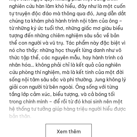
nghiên cứu hàn lâm khó hiểu, đây như là một cuốn
tự truyện độc đáo mà thông qua đó, Jung dẫn dắt
chúng ta khám phá hành trình nội tâm của ông –
từ những ký ức tuổi thơ, những giấc mơ giàu biểu
tượng đến những chiêm nghiệm sâu sắc về bản
thể con người và vũ trụ. Tác phẩm này đặc biệt vì
nó cho thấy: những học thuyết lừng danh như vô
thức tập thể, các nguyên mẫu, hay hành trình cá
nhân hóa… không phải chỉ là kết quả của nghiên
cứu phòng thí nghiệm, mà là kết tinh của một đời
sống nội tâm sâu sắc và phi thường. Jung không lý
giải con người từ bên ngoài. Ông sống với từng
tầng lớp cảm xúc, biểu tượng, và cả bóng tối
trong chính mình – để rồi từ đó khai sinh nên một
hệ thống tư tưởng giúp hàng triệu người hiểu được
bản thân.
2. Thăm dò tiềm thức
Xem thêm