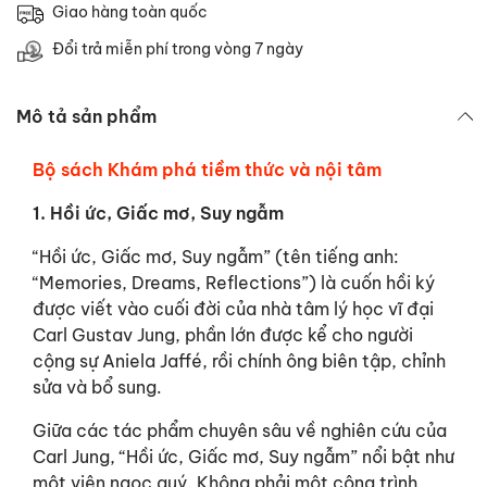
Giao hàng toàn quốc
Đổi trả miễn phí trong vòng 7 ngày
Mô tả sản phẩm
Bộ sách Khám phá tiềm thức và nội tâm
1. Hồi ức, Giấc mơ, Suy ngẫm
“Hồi ức, Giấc mơ, Suy ngẫm” (tên tiếng anh:
“Memories, Dreams, Reflections”) là cuốn hồi ký
được viết vào cuối đời của nhà tâm lý học vĩ đại
Carl Gustav Jung, phần lớn được kể cho người
cộng sự Aniela Jaffé, rồi chính ông biên tập, chỉnh
sửa và bổ sung.
Giữa các tác phẩm chuyên sâu về nghiên cứu của
Carl Jung, “Hồi ức, Giấc mơ, Suy ngẫm” nổi bật như
một viên ngọc quý. Không phải một công trình