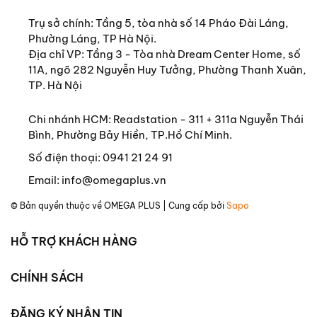
nhân tạo và trí tuệ tự nhiên bị xóa nhòa? Những
Trụ sở chính:
Tầng 5, tòa nhà số 14 Pháo Đài Láng,
câu hỏi này không chỉ mang tính học thuật mà còn
Phường Láng, TP Hà Nội.
có ý nghĩa thực tiễn trong việc định hướng sự phát
Địa chỉ VP: Tầng 3 - Tòa nhà Dream Center Home, số
triển của AI.
11A, ngõ 282 Nguyễn Huy Tưởng, Phường Thanh Xuân,
TP. Hà Nội
Chi nhánh HCM: Readstation - 311 + 311a Nguyễn Thái
Bình, Phường Bảy Hiền, TP.Hồ Chí Minh.
Số điện thoại:
0941 21 24 91
Email:
info@omegaplus.vn
© Bản quyền thuộc về
OMEGA PLUS
| Cung cấp bởi
Sapo
HỖ TRỢ KHÁCH HÀNG
CHÍNH SÁCH
ĐĂNG KÝ NHẬN TIN