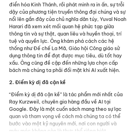
điển hóa Kinh Thánh, rồi phát minh ra in ấn, sự trỗi
dậy của phương tiện truyền thông đại chúng và sự
nổi lên gần đây của chủ nghĩa dân túy, Yuval Noah
Harari đã xem xét mối quan hệ phức tạp giữa
thông tin và sự thật, quan liêu và huyền thoại, trí
tuệ và quyền lực. Ông khám phá cách các hệ
thống như Đế chế La Mã, Giáo hội Công giáo sử
dụng thông tin để đạt được mục tiêu, dù tốt hay
xấu. Ông cũng đề cập đến những lựa chọn cấp
bách mà chúng ta phải đối mặt khi AI xuất hiện.
2. Điểm kỳ dị đã cận kề
“Điểm kỳ dị đã cận kề” là tác phẩm mới nhất của
Ray Kurzweil, chuyên gia hàng đầu về AI tại
Google. Đây là một cuốn sách mang theo sự lạc
quan và tham vọng về cách mà chúng ta có thể
bước vào một kỷ nguyên mới, nơi con người và
máy móc không còn là thực thể riêng biệt.