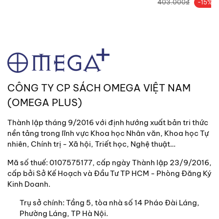
403.000₫
-15%
5. Biến động - Các quốc gia ứng phó với khủng
hoảng, thay đổi như thế nào?
Trong cuốn mới nhất này ông nghiên cứu về cách
xử lý khủng hoảng và hậu khủng hoảng của một số
quốc gia trong quá khứ: Từ câu chuyện của Phần
Lan sau chiến tranh với Liên Xô, chế độ độc tài
Pinochet ở Chile, cuộc khủng hoảng đứng trước
CÔNG TY CP SÁCH OMEGA VIỆT NAM
những lựa chọn của Nhật Bản vào thế kỷ 19 đến
(OMEGA PLUS)
Indonesia sau cuộc thanh trừng lịch sử dưới thời
Suharto, sự phục hồi sau chiến tranh của Đức và
Thành lập tháng 9/2016 với định hướng xuất bản tri thức
câu chuyện tìm kiếm bản sắc hậu thuộc địa của
nền tảng trong lĩnh vực Khoa học Nhân văn, Khoa học Tự
Úc... để đưa ra kết luận về những yếu tố giúp một
nhiên, Chính trị - Xã hội, Triết học, Nghệ thuật…
quốc gia hay tổ chức, cá nhân vượt qua những
Mã số thuế: 0107575177, cấp ngày Thành lập 23/9/2016,
biến động và thành công như thế nào.
cấp bởi Sở Kế Hoạch và Đầu Tư TP HCM - Phòng Đăng Ký
Kinh Doanh.
Trong thời kỳ hậu khủng hoảng của dịch covid mà
hầu hết các quốc gia đều chịu ảnh hưởng như thế
Trụ sở chính:
Tầng 5, tòa nhà số 14 Pháo Đài Láng,
này thì cuốn sách mới của ông khá hữu ích nhỉ.
Phường Láng, TP Hà Nội.