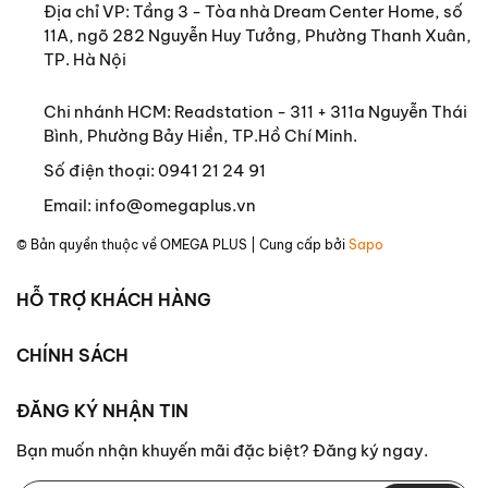
Địa chỉ VP: Tầng 3 - Tòa nhà Dream Center Home, số
11A, ngõ 282 Nguyễn Huy Tưởng, Phường Thanh Xuân,
TP. Hà Nội
Chi nhánh HCM: Readstation - 311 + 311a Nguyễn Thái
Bình, Phường Bảy Hiền, TP.Hồ Chí Minh.
Số điện thoại:
0941 21 24 91
Email:
info@omegaplus.vn
© Bản quyền thuộc về
OMEGA PLUS
| Cung cấp bởi
Sapo
HỖ TRỢ KHÁCH HÀNG
CHÍNH SÁCH
ĐĂNG KÝ NHẬN TIN
Bạn muốn nhận khuyến mãi đặc biệt? Đăng ký ngay.