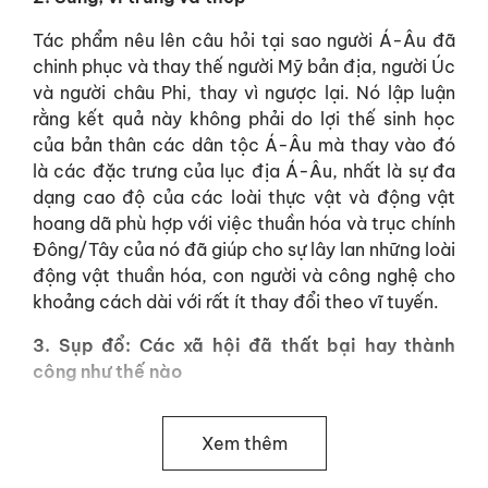
Tác phẩm nêu lên câu hỏi tại sao người Á-Âu đã
chinh phục và thay thế người Mỹ bản địa, người Úc
và người châu Phi, thay vì ngược lại. Nó lập luận
rằng kết quả này không phải do lợi thế sinh học
của bản thân các dân tộc Á-Âu mà thay vào đó
là các đặc trưng của lục địa Á-Âu, nhất là sự đa
dạng cao độ của các loài thực vật và động vật
hoang dã phù hợp với việc thuần hóa và trục chính
Đông/Tây của nó đã giúp cho sự lây lan những loài
động vật thuần hóa, con người và công nghệ cho
khoảng cách dài với rất ít thay đổi theo vĩ tuyến.
3. Sụp đổ: Các xã hội đã thất bại hay thành
công như thế nào
Khảo sát hàng loạt các xã hội vừa qua nhằm xác
định tại sao họ lại sụp đổ hoặc tiếp tục phát triển
Xem thêm
và xem xét xã hội đương thời có thể học hỏi được