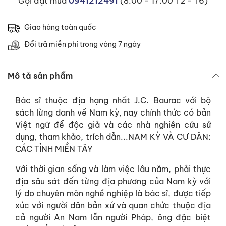
Gọi đặt mua
0941212491
(8:00 - 17:00 T2 - T6)
Giao hàng toàn quốc
Đổi trả miễn phí trong vòng 7 ngày
Mô tả sản phẩm
Bác sĩ thuộc địa hạng nhất J.C. Baurac với bộ
sách lừng danh về Nam kỳ, nay chính thức có bản
Việt ngữ để độc giả và các nhà nghiên cứu sử
dụng, tham khảo, trích dẫn...NAM KỲ VÀ CƯ DÂN:
CÁC TỈNH MIỀN TÂY
Với thời gian sống và làm việc lâu năm, phải thực
địa sâu sát đến từng địa phương của Nam kỳ với
lý do chuyên môn nghề nghiệp là bác sĩ, được tiếp
xúc với người dân bản xứ và quan chức thuộc địa
cả người An Nam lẫn người Pháp, ông đặc biệt