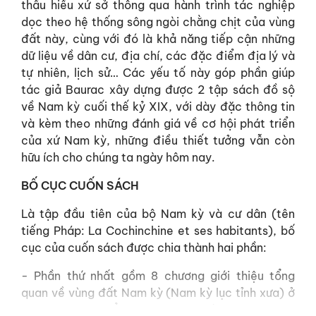
thấu hiểu xứ sở thông qua hành trình tác nghiệp
dọc theo hệ thống sông ngòi chằng chịt của vùng
đất này, cùng với đó là khả năng tiếp cận những
dữ liệu về dân cư, địa chí, các đặc điểm địa lý và
tự nhiên, lịch sử… Các yếu tố này góp phần giúp
tác giả Baurac xây dựng được 2 tập sách đồ sộ
về Nam kỳ cuối thế kỷ XIX, với dày đặc thông tin
và kèm theo những đánh giá về cơ hội phát triển
của xứ Nam kỳ, những điều thiết tưởng vẫn còn
hữu ích cho chúng ta ngày hôm nay.
BỐ CỤC CUỐN SÁCH
Là tập đầu tiên của bộ Nam kỳ và cư dân (tên
tiếng Pháp: La Cochinchine et ses habitants), bố
cục của cuốn sách được chia thành hai phần:
- Phần thứ nhất gồm 8 chương giới thiệu tổng
quan về vùng đất Nam kỳ (Nam kỳ lục tỉnh xưa) ở
các khía cạnh tổng quan: ranh giới tự nhiên, địa