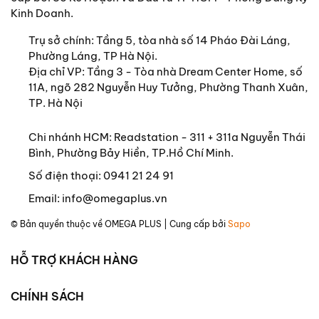
ĐẶC ĐIỂM NỔI BẬT CỦA CUỐN SÁCH
Kinh Doanh.
“Tôi đã đọc đi đọc lại cuốn Nam kỳ [Nam kỳ và cư
Trụ sở chính:
Tầng 5, tòa nhà số 14 Pháo Đài Láng,
dân: Các tỉnh miền Tây] của ông. Những chi tiết
Phường Láng, TP Hà Nội.
nhỏ nhất đã được nắm bắt và trình bày bằng sự
Địa chỉ VP: Tầng 3 - Tòa nhà Dream Center Home, số
sinh động và xác tín của người đã chứng kiến, đã
11A, ngõ 282 Nguyễn Huy Tưởng, Phường Thanh Xuân,
tham gia vào công cuộc gian lao cũng như những
TP. Hà Nội
tiến bộ thành tựu và rồi tìm ra điểm thu hút độc
giả cho tác phẩm của mình.
Chi nhánh HCM: Readstation - 311 + 311a Nguyễn Thái
Bình, Phường Bảy Hiền, TP.Hồ Chí Minh.
Công trình này thật cần thiết cho Nam kỳ.
Số điện thoại:
0941 21 24 91
Địa chí các hạt được trình bày hoàn hảo và đầy
Email:
info@omegaplus.vn
đủ. Trên hết, ta thấy ở đó một tác giả tận tâm, vô
© Bản quyền thuộc về
OMEGA PLUS
| Cung cấp bởi
Sapo
tư, tha thiết phê bình cũng như vinh danh công
trạng của chúng ta; thay mặt cho các bạn hữu,
HỖ TRỢ KHÁCH HÀNG
thay mặt những người đã yên nghỉ tại những vùng
đất xa xôi nhất của Nam kỳ, thay mặt cho tất cả
những ai được sống lại kỷ niệm nhờ tác phẩm này,
CHÍNH SÁCH
xin chúc mừng và cảm ơn.”