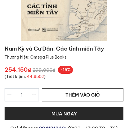
Nam Kỳ và Cư Dân: Các tỉnh miền Tây
Thương hiệu:
Omega Plus Books
254.150₫
299.000₫
-15%
(Tiết kiệm:
44.850₫
)
THÊM VÀO GIỎ
MUA NGAY