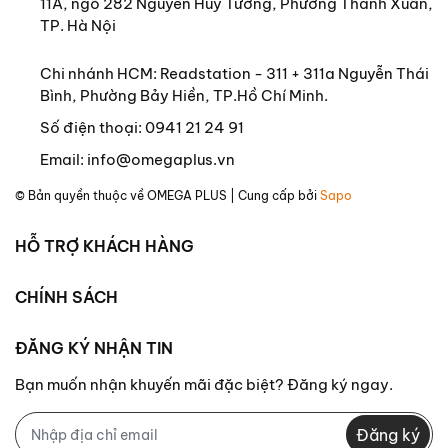
11A, ngõ 282 Nguyễn Huy Tưởng, Phường Thanh Xuân,
TP. Hà Nội
Chi nhánh HCM: Readstation - 311 + 311a Nguyễn Thái
Bình, Phường Bảy Hiền, TP.Hồ Chí Minh.
Số điện thoại:
0941 21 24 91
Email:
info@omegaplus.vn
© Bản quyền thuộc về
OMEGA PLUS
| Cung cấp bởi
Sapo
HỖ TRỢ KHÁCH HÀNG
CHÍNH SÁCH
ĐĂNG KÝ NHẬN TIN
Bạn muốn nhận khuyến mãi đặc biệt? Đăng ký ngay.
Đăng ký