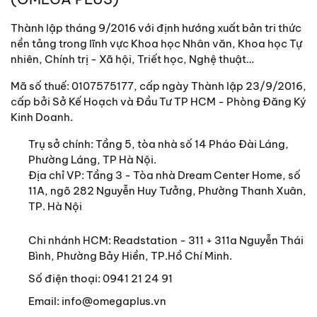
Thành lập tháng 9/2016 với định hướng xuất bản tri thức
nền tảng trong lĩnh vực Khoa học Nhân văn, Khoa học Tự
nhiên, Chính trị - Xã hội, Triết học, Nghệ thuật…
Mã số thuế: 0107575177, cấp ngày Thành lập 23/9/2016,
cấp bởi Sở Kế Hoạch và Đầu Tư TP HCM - Phòng Đăng Ký
Kinh Doanh.
Trụ sở chính:
Tầng 5, tòa nhà số 14 Pháo Đài Láng,
Phường Láng, TP Hà Nội.
Địa chỉ VP: Tầng 3 - Tòa nhà Dream Center Home, số
11A, ngõ 282 Nguyễn Huy Tưởng, Phường Thanh Xuân,
TP. Hà Nội
Chi nhánh HCM: Readstation - 311 + 311a Nguyễn Thái
Bình, Phường Bảy Hiền, TP.Hồ Chí Minh.
Số điện thoại:
0941 21 24 91
Email:
info@omegaplus.vn