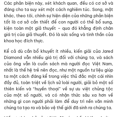
Các phản biện này, xét khách quan, đều có cơ sở và
đáng cho ta suy xét một cách nghiêm túc. Song, mặt
khác, theo tôi, chính sự hiện diện của những phản biện
tốt là cơ sở cần thiết để con người có thể bổ sung,
kiện toàn một giả thuyết – qua đó khẳng định chân
giá trị của giả thuyết. Đó là sức sống và tinh thần của
khoa học đích thực.
Kể cả dù cần bổ khuyết ít nhiều, kiến giải của Jared
Diamond vẫn nhiều giá trị đối với chúng ta, và sách
của ông vẫn là cuốn sách mà người đọc Việt Nam,
nhất là thế hệ trẻ nên đọc, như một nguồn tư liệu giúp
ta một cách đáng kể trong việc thủ đắc một cái nhìn
đầy đủ, toàn triệt về lịch sử loài người, giải bỏ một số
thiên kiến và “huyền thoại” về sự ưu việt chủng tộc
của một số người, và có nhận thức sâu xa hơn về
những gì con người phải làm để duy trì nền văn minh
chúng ta tạo ra và bảo vệ thế giới đã sinh ra chúng ta.