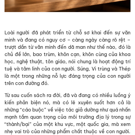
Loài người đã phát triển từ chỗ sơ khai đến sự văn
minh và đang có nguy cơ – càng ngày càng rõ rệt –
trượt dần từ văn minh đến dã man như thế nào, đó là
chủ đề lớn, bao trùm, khôn cạn, khôn cùng của khoa
học, nghệ thuật, tôn giáo, nói chung là hoạt động trí
tuệ và tâm linh của con người. Súng, Vi trùng và Thép
là một trong những nỗ lực đáng trọng của con người
trên con đường đó.
Từ sau cuốn sách ra đời, đã và đang có nhiều luồng ý
kiến phản biện nó, mà có lẽ xuyên suốt hơn cả là
những “cáo buộc” về việc tác giả dường như quá nhấn
mạnh tầm quan trọng của môi trường địa lý trong sự
“thành/bại” của một khu vực, một quốc gia, mà xem
nhẹ vai trò của những phẩm chất thuộc về con người.