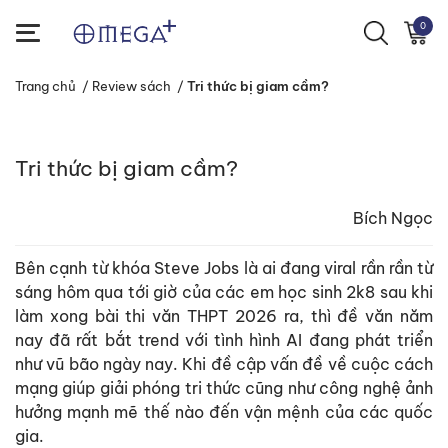
0
Trang chủ
/
Review sách
/
Tri thức bị giam cầm?
Tri thức bị giam cầm?
Bích Ngọc
Bên cạnh từ khóa Steve Jobs là ai đang viral rần rần từ
sáng hôm qua tới giờ của các em học sinh 2k8 sau khi
làm xong bài thi văn THPT 2026 ra, thì đề văn năm
nay đã rất bắt trend với tình hình AI đang phát triển
như vũ bão ngày nay. Khi đề cập vấn đề về cuộc cách
mạng giúp giải phóng tri thức cũng như công nghệ ảnh
hưởng mạnh mẽ thế nào đến vận mệnh của các quốc
gia.