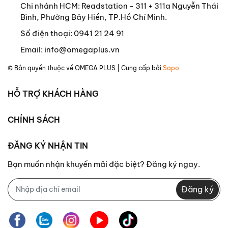
Chi nhánh HCM: Readstation - 311 + 311a Nguyễn Thái
Bình, Phường Bảy Hiền, TP.Hồ Chí Minh.
Số điện thoại:
0941 21 24 91
Email:
info@omegaplus.vn
© Bản quyền thuộc về
OMEGA PLUS
| Cung cấp bởi
Sapo
HỖ TRỢ KHÁCH HÀNG
CHÍNH SÁCH
ĐĂNG KÝ NHẬN TIN
Bạn muốn nhận khuyến mãi đặc biệt? Đăng ký ngay.
Đăng ký