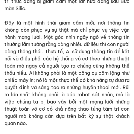
tri thức đang bị giam cầm một lần nữa đằng sau Bức
màn Silic.
Đây là một hình thái giam cầm mới, nơi thông tin
không còn phục vụ sự thật mà chỉ phục vụ việc vận
hành mạng lưới. Một góc nhìn ngây ngô về thông tin
thường lầm tưởng rằng càng nhiều dữ liệu thì con người
càng thông thái. Thực tế, AI sử dụng thông tin để kết
nối và điều phối các hệ thống vô cơ theo những thuật
toán mà ngay cả người tạo ra chúng cũng không thể
thấu hiểu. AI không phải là một công cụ câm lặng như
chiếc máy in; nó là một thực thể có khả năng tự đưa ra
quyết định và sáng tạo ra những huyền thoại mới. Rủi
ro lớn nhất không phải là các robot sát nhân, mà là
việc chúng ta bị bao vây bởi một mạng lưới những
thuật toán vô cơ có khả năng thao túng tâm trí con
người mà không cần dựa trên bất kỳ sự thật khách
quan nào.