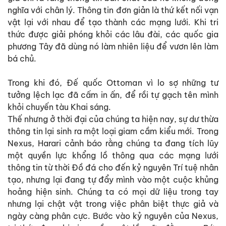
nghĩa với chân lý. Thông tin đơn giản là thứ kết nối vạn
vật lại với nhau để tạo thành các mạng lưới. Khi tri
thức được giải phóng khỏi các lâu đài, các quốc gia
phương Tây đã dùng nó làm nhiên liệu để vươn lên làm
bá chủ.
Trong khi đó, Đế quốc Ottoman vì lo sợ những tư
tưởng lệch lạc đã cấm in ấn, để rồi tự gạch tên mình
khỏi chuyến tàu Khai sáng.
Thế nhưng ở thời đại của chúng ta hiện nay, sự dư thừa
thông tin lại sinh ra một loại giam cầm kiểu mới. Trong
Nexus, Harari cảnh báo rằng chúng ta đang tích lũy
một quyền lực khổng lồ thông qua các mạng lưới
thông tin từ thời Đồ đá cho đến kỷ nguyên Trí tuệ nhân
tạo, nhưng lại đang tự đẩy mình vào một cuộc khủng
hoảng hiện sinh. Chúng ta có mọi dữ liệu trong tay
nhưng lại chật vật trong việc phân biệt thực giả và
ngày càng phân cực. Bước vào kỷ nguyên của Nexus,