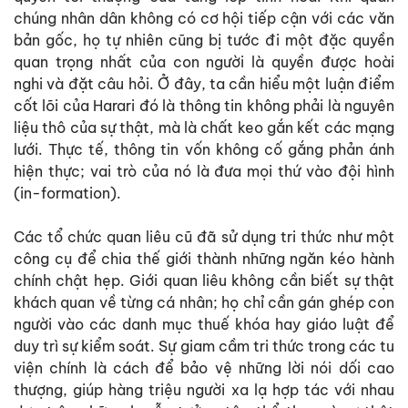
chúng nhân dân không có cơ hội tiếp cận với các văn
bản gốc, họ tự nhiên cũng bị tước đi một đặc quyền
quan trọng nhất của con người là quyền được hoài
nghi và đặt câu hỏi. Ở đây, ta cần hiểu một luận điểm
cốt lõi của Harari đó là thông tin không phải là nguyên
liệu thô của sự thật, mà là chất keo gắn kết các mạng
lưới. Thực tế, thông tin vốn không cố gắng phản ánh
hiện thực; vai trò của nó là đưa mọi thứ vào đội hình
(in-formation).
Các tổ chức quan liêu cũ đã sử dụng tri thức như một
công cụ để chia thế giới thành những ngăn kéo hành
chính chật hẹp. Giới quan liêu không cần biết sự thật
khách quan về từng cá nhân; họ chỉ cần gán ghép con
người vào các danh mục thuế khóa hay giáo luật để
duy trì sự kiểm soát. Sự giam cầm tri thức trong các tu
viện chính là cách để bảo vệ những lời nói dối cao
thượng, giúp hàng triệu người xa lạ hợp tác với nhau