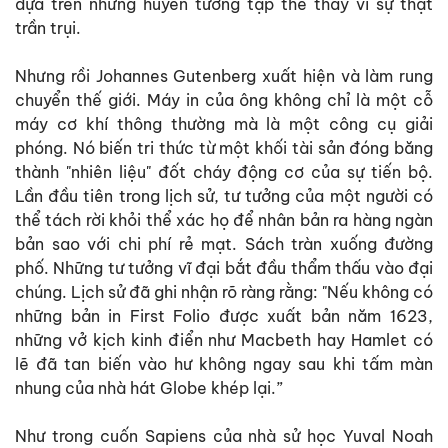
dựa trên những huyễn tưởng tập thể thay vì sự thật
trần trụi.
Nhưng rồi Johannes Gutenberg xuất hiện và làm rung
chuyển thế giới. Máy in của ông không chỉ là một cỗ
máy cơ khí thông thường mà là một công cụ giải
phóng. Nó biến tri thức từ một khối tài sản đóng băng
thành "nhiên liệu" đốt cháy động cơ của sự tiến bộ.
Lần đầu tiên trong lịch sử, tư tưởng của một người có
thể tách rời khỏi thể xác họ để nhân bản ra hàng ngàn
bản sao với chi phí rẻ mạt. Sách tràn xuống đường
phố. Những tư tưởng vĩ đại bắt đầu thẩm thấu vào đại
chúng. Lịch sử đã ghi nhận rõ ràng rằng: "Nếu không có
những bản in First Folio được xuất bản năm 1623,
những vở kịch kinh điển như Macbeth hay Hamlet có
lẽ đã tan biến vào hư không ngay sau khi tấm màn
nhung của nhà hát Globe khép lại.”
Như trong cuốn Sapiens của nhà sử học Yuval Noah