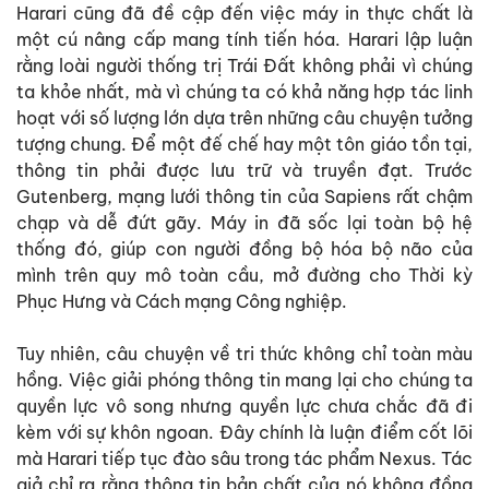
Harari cũng đã đề cập đến việc máy in thực chất là
một cú nâng cấp mang tính tiến hóa. Harari lập luận
rằng loài người thống trị Trái Đất không phải vì chúng
ta khỏe nhất, mà vì chúng ta có khả năng hợp tác linh
hoạt với số lượng lớn dựa trên những câu chuyện tưởng
tượng chung. Để một đế chế hay một tôn giáo tồn tại,
thông tin phải được lưu trữ và truyền đạt. Trước
Gutenberg, mạng lưới thông tin của Sapiens rất chậm
chạp và dễ đứt gãy. Máy in đã sốc lại toàn bộ hệ
thống đó, giúp con người đồng bộ hóa bộ não của
mình trên quy mô toàn cầu, mở đường cho Thời kỳ
Phục Hưng và Cách mạng Công nghiệp.
Tuy nhiên, câu chuyện về tri thức không chỉ toàn màu
hồng. Việc giải phóng thông tin mang lại cho chúng ta
quyền lực vô song nhưng quyền lực chưa chắc đã đi
kèm với sự khôn ngoan. Đây chính là luận điểm cốt lõi
mà Harari tiếp tục đào sâu trong tác phẩm Nexus. Tác
giả chỉ ra rằng thông tin bản chất của nó không đồng