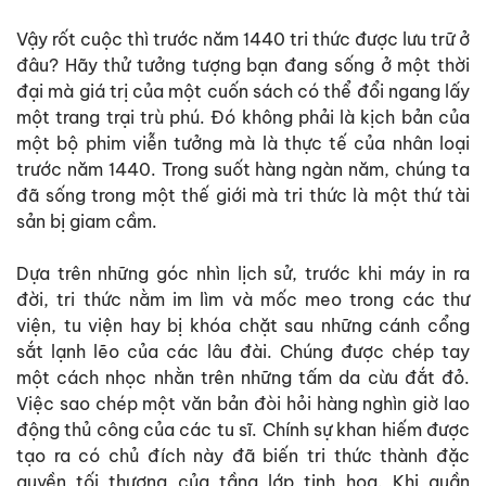
Vậy rốt cuộc thì trước năm 1440 tri thức được lưu trữ ở
đâu? Hãy thử tưởng tượng bạn đang sống ở một thời
đại mà giá trị của một cuốn sách có thể đổi ngang lấy
một trang trại trù phú. Đó không phải là kịch bản của
một bộ phim viễn tưởng mà là thực tế của nhân loại
trước năm 1440. Trong suốt hàng ngàn năm, chúng ta
đã sống trong một thế giới mà tri thức là một thứ tài
sản bị giam cầm.
Dựa trên những góc nhìn lịch sử, trước khi máy in ra
đời, tri thức nằm im lìm và mốc meo trong các thư
viện, tu viện hay bị khóa chặt sau những cánh cổng
sắt lạnh lẽo của các lâu đài. Chúng được chép tay
một cách nhọc nhằn trên những tấm da cừu đắt đỏ.
Việc sao chép một văn bản đòi hỏi hàng nghìn giờ lao
động thủ công của các tu sĩ. Chính sự khan hiếm được
tạo ra có chủ đích này đã biến tri thức thành đặc
quyền tối thượng của tầng lớp tinh hoa. Khi quần