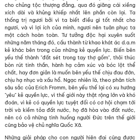
cho chủng tộc thượng đẳng, qua đó giăng cái xiềng
xích dài và khủng khiếp nhất lên phần còn lại. Ta
thống trị ngươi bởi vì ta biết điều gì tốt nhất cho
ngươi, và vì lợi ích của mình, ngươi nên tuân phục ta
một cách hoàn toàn. Tư tưởng độc hại xuyên suốt
những năm tháng đó, cấu thành từ khao khát ác d.a.m
kẻ khác bên trong của những kẻ quyền lực. Biến bên
yếu thế thành "đất sét trong tay thợ gốm", thôi thúc
bòn rút tinh thần, hành hạ cảm xúc và bóc lột thể
chất, hay đơn giản là muốn bên yếu thế chịu đau đớn,
chịu hạ nhục và xấu hổ. Ngạc nhiên là, theo phân tích
sâu sắc của Erich Fromm, bên yếu thế lại có xu hướng
"yêu" kẻ quyền lực, vì thế giới này thật rộng lớn và khó
đoán, vì kẻ có quyền lực tuyệt đối có cơ hội chạm tới
trời và kiềm tỏa đất nước, họ đã hòa vào đất nước,
nên có cả những tình huống người Đức trên thế giới
cũng bảo vệ chủ nghĩa Quốc Xã.
Những giải pháp cho con người hiện đại cũng được