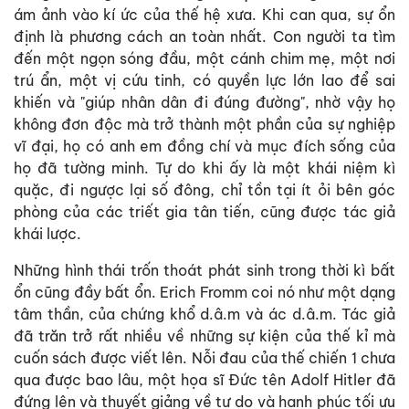
ám ảnh vào kí ức của thế hệ xưa. Khi can qua, sự ổn
định là phương cách an toàn nhất. Con người ta tìm
đến một ngọn sóng đầu, một cánh chim mẹ, một nơi
trú ẩn, một vị cứu tinh, có quyền lực lớn lao để sai
khiến và "giúp nhân dân đi đúng đường", nhờ vậy họ
không đơn độc mà trở thành một phần của sự nghiệp
vĩ đại, họ có anh em đồng chí và mục đích sống của
họ đã tường minh. Tự do khi ấy là một khái niệm kì
quặc, đi ngược lại số đông, chỉ tồn tại ít ỏi bên góc
phòng của các triết gia tân tiến, cũng được tác giả
khái lược.
Những hình thái trốn thoát phát sinh trong thời kì bất
ổn cũng đầy bất ổn. Erich Fromm coi nó như một dạng
tâm thần, của chứng khổ d.â.m và ác d.â.m. Tác giả
đã trăn trở rất nhiều về những sự kiện của thế kỉ mà
cuốn sách được viết lên. Nỗi đau của thế chiến 1 chưa
qua được bao lâu, một họa sĩ Đức tên Adolf Hitler đã
đứng lên và thuyết giảng về tự do và hạnh phúc tối ưu