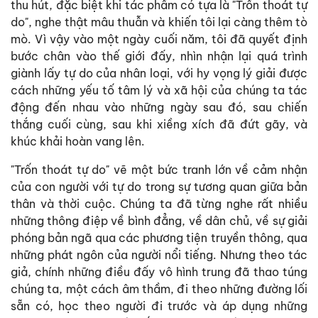
thu hút, đặc biệt khi tác phẩm có tựa là "Trốn thoát tự
do", nghe thật mâu thuẫn và khiến tôi lại càng thêm tò
mò. Vì vậy vào một ngày cuối năm, tôi đã quyết định
bước chân vào thế giới đấy, nhìn nhận lại quá trình
giành lấy tự do của nhân loại, với hy vọng lý giải được
cách những yếu tố tâm lý và xã hội của chúng ta tác
động đến nhau vào những ngày sau đó, sau chiến
thắng cuối cùng, sau khi xiềng xích đã đứt gãy, và
khúc khải hoàn vang lên.
"Trốn thoát tự do" vẽ một bức tranh lớn về cảm nhận
của con người với tự do trong sự tương quan giữa bản
thân và thời cuộc. Chúng ta đã từng nghe rất nhiều
những thông điệp về bình đẳng, về dân chủ, về sự giải
phóng bản ngã qua các phương tiện truyền thông, qua
những phát ngôn của người nổi tiếng. Nhưng theo tác
giả, chính những điều đấy vô hình trung đã thao túng
chúng ta, một cách âm thầm, đi theo những đường lối
sẵn có, học theo người đi trước và áp dụng những