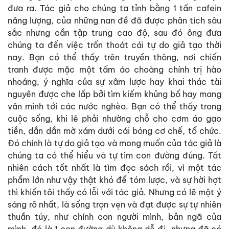
đưa ra. Tác giả cho chúng ta tỉnh bằng 1 tấn cafein
năng lượng, của những nan đề đã được phân tích sâu
sắc nhưng cần tập trung cao độ, sau đó ông đưa
chúng ta đến việc trốn thoát cái tự do giả tạo thời
nay. Bạn có thể thấy trên truyền thông, nơi chiến
tranh được mặc một tấm áo choàng chính trị hào
nhoáng, ý nghĩa của sự xâm lược hay khai thác tài
nguyên được che lấp bởi tìm kiếm khủng bố hay mang
văn minh tới các nước nghèo. Bạn có thể thấy trong
cuộc sống, khi lẽ phải nhường chỗ cho cơm áo gạo
tiền, dần dần mờ xám dưới cái bóng cơ chế, tổ chức.
Đó chính là tự do giả tạo và mong muốn của tác giả là
chúng ta có thể hiểu và tự tìm con đường đúng. Tất
nhiên cách tốt nhất là tìm đọc sách rồi, vì một tác
phẩm lớn như vậy thật khó để tóm lược, và sự hời hợt
thì khiến tôi thấy có lỗi với tác giả. Nhưng có lẽ một ý
sáng rõ nhất, là sống trọn vẹn và đạt được sự tự nhiên
thuần túy, như chính con người mình, bản ngã của
mình, đó là 1 con đường dù không dễ đi, nhưng đã có