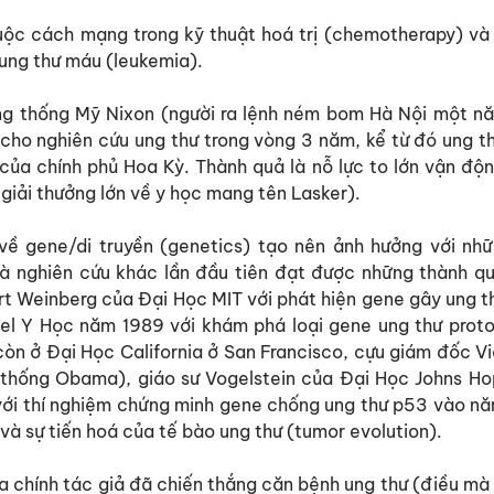
cuộc cách mạng trong kỹ thuật hoá trị (chemotherapy) và 
ung thư máu (leukemia).
ổng thống Mỹ Nixon (người ra lệnh ném bom Hà Nội một nă
 cho nghiên cứu ung thư trong vòng 3 năm, kể từ đó ung t
của chính phủ Hoa Kỳ. Thành quả là nỗ lực to lớn vận độn
o giải thưởng lớn về y học mang tên Lasker).
về gene/di truyền (genetics) tạo nên ảnh hưởng với nhữ
hà nghiên cứu khác lần đầu tiên đạt được những thành qu
rt Weinberg của Đại Học MIT với phát hiện gene gây ung t
bel Y Học năm 1989 với khám phá loại gene ung thư pro
i còn ở Đại Học California ở San Francisco, cựu giám đốc
thống Obama), giáo sư Vogelstein của Đại Học Johns Hopk
với thí nghiệm chứng minh gene chống ung thư p53 vào n
 và sự tiến hoá của tế bào ung thư (tumor evolution).
 chính tác giả đã chiến thắng căn bệnh ung thư (điều mà 