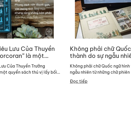
iêu Lưu Của Thuyền
Không phải chữ Quốc
orcoran” là một
thành do sự ngẫu nhi
h thú vị lấy bối cảnh
những chữ phiên âm t
Lưu Của Thuyền Trưởng
Không phải chữ Quốc ngữ hình 
một quyển sách thú vị lấy bối
ngẫu nhiên từ những chữ phiên
 Sử dụng motif là một anh
Việt, thực ra chữ Quốc ngữ hình
Đọc tiếp