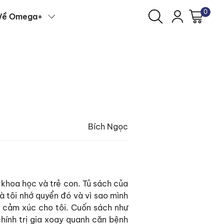
0
Về Omega+
Bích Ngọc
ề khoa học và trẻ con. Tủ sách của
là tôi nhớ quyển đó và vì sao mình
u cảm xúc cho tôi. Cuốn sách như
hính trị gia xoay quanh căn bệnh