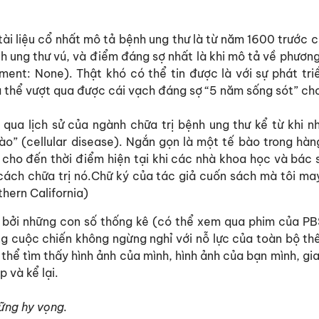
ài liệu cổ nhất mô tả bệnh ung thư là từ năm 1600 trước 
nh ung thư vú, và điểm đáng sợ nhất là khi mô tả về phươn
ment: None). Thật khó có thể tin được là với sự phát tri
 thể vượt qua được cái vạch đáng sợ “5 năm sống sót” cho
qua lịch sử của ngành chữa trị bệnh ung thư kể từ khi n
o” (cellular disease). Ngắn gọn là một tế bào trong hàng
cho đến thời điểm hiện tại khi các nhà khoa học và bác s
à cách chữa trị nó.Chữ ký của tác giả cuốn sách mà tôi m
hern California)
 bởi những con số thống kê (có thể xem qua phim của PB
g cuộc chiến không ngừng nghỉ với nỗ lực của toàn bộ thế
 thể tìm thấy hình ảnh của mình, hình ảnh của bạn mình, gi
 và kể lại.
ững hy vọng.