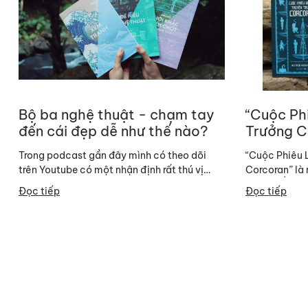
Bộ ba nghệ thuật - chạm tay
“Cuộc Ph
đến cái đẹp dễ như thế nào?
Trưởng C
quyển sác
Trong podcast gần đây mình có theo dõi
“Cuộc Phiêu 
ở Ấn Độ
trên Youtube có một nhận định rất thú vị
Corcoran” là 
:"Sách là thuốc". Nhận định ấy thú vị vì...
cảnh ở Ấn Độ.
Đọc tiếp
Đọc tiếp
hùng...