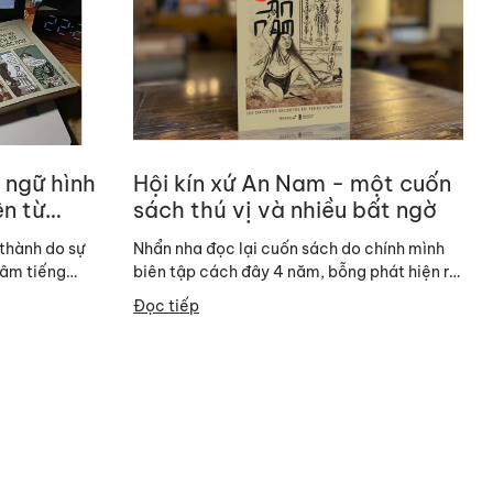
 ngữ hình
Hội kín xứ An Nam - một cuốn
ên từ
sách thú vị và nhiều bất ngờ
iếng Việt
thành do sự
Nhẩn nha đọc lại cuốn sách do chính mình
 âm tiếng
biên tập cách đây 4 năm, bỗng phát hiện ra
 thành theo...
vài điều thú vị mà khi chưa...
Đọc tiếp