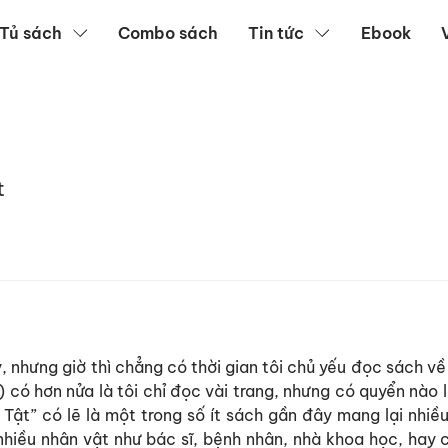
Tủ sách
Combo sách
Tin tức
Ebook
t
, nhưng giờ thì chẳng có thời gian tôi chủ yếu đọc sách v
ề) có hơn nửa là tôi chỉ đọc vài trang, nhưng có quyển nào 
Tật” có lẽ là một trong số ít sách gần đây mang lại nhiề
hiều nhân vật như bác sĩ, bệnh nhân, nhà khoa học, hay c