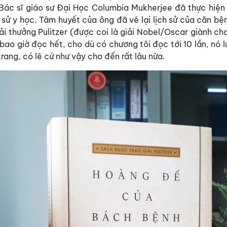
 Bác sĩ giáo sư Đại Học Columbia Mukherjee đã thực hiện
 sử y học. Tâm huyết của ông đã vẽ lại lịch sử của căn bện
i thưởng Pulitzer (được coi là giải Nobel/Oscar giành ch
bao giờ đọc hết, cho dù có chương tôi đọc tới 10 lần, nó 
i trang, có lẽ cứ như vậy cho đến rất lâu nữa.