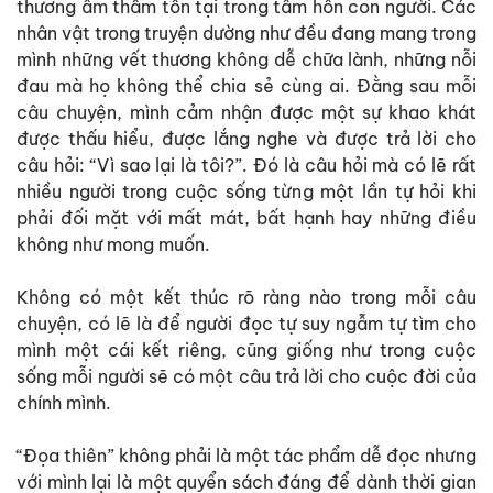
thương âm thầm tồn tại trong tâm hồn con người. Các
nhân vật trong truyện dường như đều đang mang trong
mình những vết thương không dễ chữa lành, những nỗi
đau mà họ không thể chia sẻ cùng ai. Đằng sau mỗi
câu chuyện, mình cảm nhận được một sự khao khát
được thấu hiểu, được lắng nghe và được trả lời cho
câu hỏi: “Vì sao lại là tôi?”. Đó là câu hỏi mà có lẽ rất
nhiều người trong cuộc sống từng một lần tự hỏi khi
phải đối mặt với mất mát, bất hạnh hay những điều
không như mong muốn.
Không có một kết thúc rõ ràng nào trong mỗi câu
chuyện, có lẽ là để người đọc tự suy ngẫm tự tìm cho
mình một cái kết riêng, cũng giống như trong cuộc
sống mỗi người sẽ có một câu trả lời cho cuộc đời của
chính mình.
“Đọa thiên” không phải là một tác phẩm dễ đọc nhưng
với mình lại là một quyển sách đáng để dành thời gian