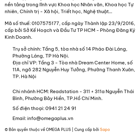
nền tảng trong lĩnh vực Khoa học Nhân văn, Khoa học Tự
nhiên, Chính trị - Xã hội, Triết học, Nghệ thuật…
Mã số thuế: 0107575177, cấp ngày Thành lập 23/9/2016,
cấp bởi Sở Kế Hoạch và Đầu Tư TP HCM - Phòng Đăng Ký
Kinh Doanh.
Trụ sở chính:
Tầng 5, tòa nhà số 14 Pháo Đài Láng,
Phường Láng, TP Hà Nội.
Địa chỉ VP: Tầng 3 - Tòa nhà Dream Center Home, số
11A, ngõ 282 Nguyễn Huy Tưởng, Phường Thanh Xuân,
TP. Hà Nội
Chi nhánh HCM: Readstation - 311 + 311a Nguyễn Thái
Bình, Phường Bảy Hiền, TP.Hồ Chí Minh.
Số điện thoại:
0941 21 24 91
Email:
info@omegaplus.vn
© Bản quyền thuộc về
OMEGA PLUS
| Cung cấp bởi
Sapo