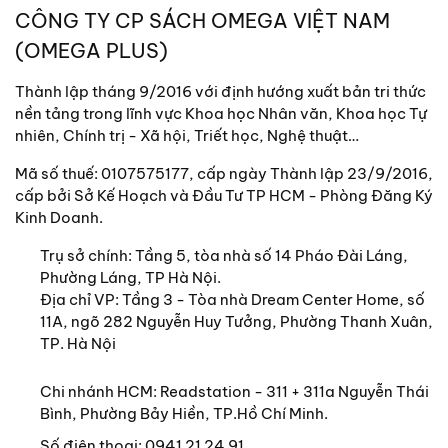
CÔNG TY CP SÁCH OMEGA VIỆT NAM
(OMEGA PLUS)
Thành lập tháng 9/2016 với định hướng xuất bản tri thức
nền tảng trong lĩnh vực Khoa học Nhân văn, Khoa học Tự
nhiên, Chính trị - Xã hội, Triết học, Nghệ thuật…
Mã số thuế: 0107575177, cấp ngày Thành lập 23/9/2016,
cấp bởi Sở Kế Hoạch và Đầu Tư TP HCM - Phòng Đăng Ký
Kinh Doanh.
Trụ sở chính:
Tầng 5, tòa nhà số 14 Pháo Đài Láng,
Phường Láng, TP Hà Nội.
Địa chỉ VP: Tầng 3 - Tòa nhà Dream Center Home, số
11A, ngõ 282 Nguyễn Huy Tưởng, Phường Thanh Xuân,
TP. Hà Nội
Chi nhánh HCM: Readstation - 311 + 311a Nguyễn Thái
Bình, Phường Bảy Hiền, TP.Hồ Chí Minh.
Số điện thoại:
0941 21 24 91