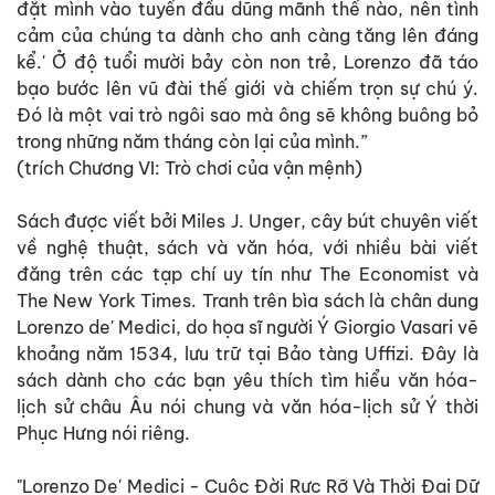
đặt mình vào tuyến đầu dũng mãnh thế nào, nên tình
cảm của chúng ta dành cho anh càng tăng lên đáng
kể.' Ở độ tuổi mười bảy còn non trẻ, Lorenzo đã táo
bạo bước lên vũ đài thế giới và chiếm trọn sự chú ý.
Đó là một vai trò ngôi sao mà ông sẽ không buông bỏ
trong những năm tháng còn lại của mình.”
(trích Chương VI: Trò chơi của vận mệnh)
Sách được viết bởi Miles J. Unger, cây bút chuyên viết
về nghệ thuật, sách và văn hóa, với nhiều bài viết
đăng trên các tạp chí uy tín như The Economist và
The New York Times. Tranh trên bìa sách là chân dung
Lorenzo de' Medici, do họa sĩ người Ý Giorgio Vasari vẽ
khoảng năm 1534, lưu trữ tại Bảo tàng Uffizi. Đây là
sách dành cho các bạn yêu thích tìm hiểu văn hóa-
lịch sử châu Âu nói chung và văn hóa-lịch sử Ý thời
Phục Hưng nói riêng.
"Lorenzo De' Medici - Cuộc Đời Rực Rỡ Và Thời Đại Dữ