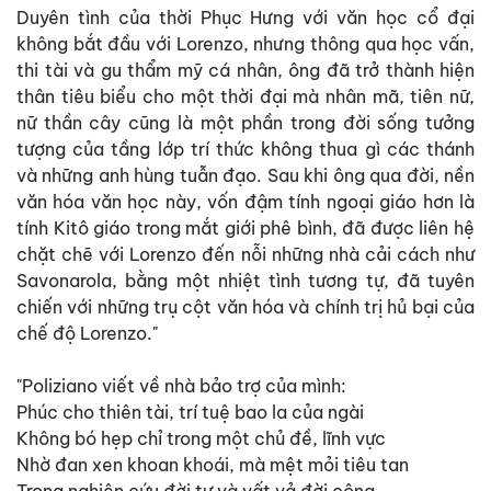
Duyên tình của thời Phục Hưng với văn học cổ đại
không bắt đầu với Lorenzo, nhưng thông qua học vấn,
thi tài và gu thẩm mỹ cá nhân, ông đã trở thành hiện
thân tiêu biểu cho một thời đại mà nhân mã, tiên nữ,
nữ thần cây cũng là một phần trong đời sống tưởng
tượng của tầng lớp trí thức không thua gì các thánh
và những anh hùng tuẫn đạo. Sau khi ông qua đời, nền
văn hóa văn học này, vốn đậm tính ngoại giáo hơn là
tính Kitô giáo trong mắt giới phê bình, đã được liên hệ
chặt chẽ với Lorenzo đến nỗi những nhà cải cách như
Savonarola, bằng một nhiệt tình tương tự, đã tuyên
chiến với những trụ cột văn hóa và chính trị hủ bại của
chế độ Lorenzo."
"Poliziano viết về nhà bảo trợ của mình:
Phúc cho thiên tài, trí tuệ bao la của ngài
Không bó hẹp chỉ trong một chủ đề, lĩnh vực
Nhờ đan xen khoan khoái, mà mệt mỏi tiêu tan