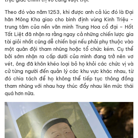
Theo đó vào năm 1253, khi được anh cả lúc đó là Đại
hãn Mông Kha giao cho bình định vùng Kinh Triệu -
trung tâm của nền văn minh Trung Hoa cổ đại – Hốt
Tất Liệt đã nhận ra rằng ngay cả những chiến lược gia
tài giỏi nhất cũng dễ chiến bại nếu phải phụ thuộc vào
một quân đội tham nhũng hoặc tổ chức kém. Cụ thể
bởi sớm nhận ra cấp dưới của mình đang trở nên vơ
vét, ông đã khôn khéo loại bỏ họ khỏi các chức vị và
cử từng người đến quản lý các khu vực khác nhau, từ
đó chia tách để họ không thể tiếp tục thông đồng
tham nhũng với nhau hay thúc đẩy nhau lên mức thái
quá hơn nữa.