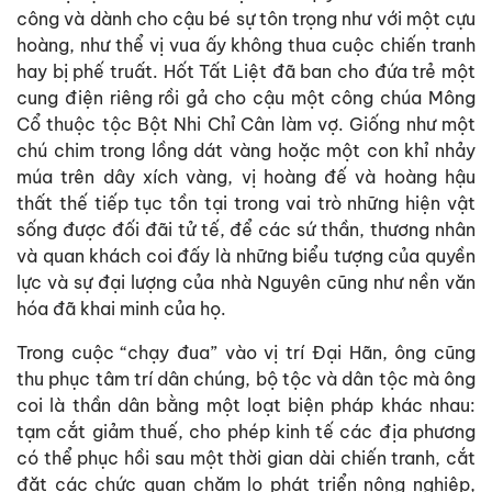
công và dành cho cậu bé sự tôn trọng như với một cựu
hoàng, như thể vị vua ấy không thua cuộc chiến tranh
hay bị phế truất. Hốt Tất Liệt đã ban cho đứa trẻ một
cung điện riêng rồi gả cho cậu một công chúa Mông
Cổ thuộc tộc Bột Nhi Chỉ Cân làm vợ. Giống như một
chú chim trong lồng dát vàng hoặc một con khỉ nhảy
múa trên dây xích vàng, vị hoàng đế và hoàng hậu
thất thế tiếp tục tồn tại trong vai trò những hiện vật
sống được đối đãi tử tế, để các sứ thần, thương nhân
và quan khách coi đấy là những biểu tượng của quyền
lực và sự đại lượng của nhà Nguyên cũng như nền văn
hóa đã khai minh của họ.
Trong cuộc “chạy đua” vào vị trí Đại Hãn, ông cũng
thu phục tâm trí dân chúng, bộ tộc và dân tộc mà ông
coi là thần dân bằng một loạt biện pháp khác nhau:
tạm cắt giảm thuế, cho phép kinh tế các địa phương
có thể phục hồi sau một thời gian dài chiến tranh, cắt
đặt các chức quan chăm lo phát triển nông nghiệp,