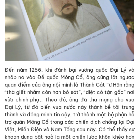
Đến năm 1256, khi đánh bại vương quốc Đại Lý và
nhập nó vào Đế quốc Mông Cổ, ông cũng lật ngược
quan điểm của ông nội mình là Thành Cát Tư Hãn rằng
“thà giết nhầm còn hơn bỏ sót”, “diệt cỏ tận gốc” nơi
vừa chinh phạt. Theo đó, ông đã tha mạng cho vua
Đại Lý, từ đó biến vua nước này thành bề tôi trung
thành và đồng minh tin cậy, trở thành một bộ phận hỗ
trợ quân Mông Cổ trong các chiến dịch chống lại Đại
Việt, Miến Điện và Nam Tống sau này. Có thể thấy sự
khoan dung bất ngờ là một chiến lược khôn khéo hơn