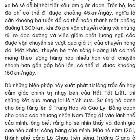
xe bò sẽ dễ bị thời tiết xấu làm gián đoạn. Trên bộ, lạc
đà chỉ có thể đi được khoảng 45km/ngày, nghĩa là
cần khoảng ba tuần để có thể hoàn thành một chặng
đường 1.300 km, khi đó phí vận chuyển cùng với những
rủi ro dọc đường và việc giảm chất lượng ngũ cốc
được vận chuyển sẽ vượt quá giá trị của chuyến hàng
đó. Mặt khác, thuyền bè trên sông Hoàng Hà có thể
mang theo lượng hàng hóa nhiều hơn và di chuyển
nhanh hơn gần gấp bốn lần, có thể đi được khoảng
160km/ngày.
Dù những biện pháp này xuất phát từ lòng trắc ẩn hay
cảm giác chính trị nhạy bén của Hốt Tất Liệt, thì
những kết quả mang lại là tích cực. Sự ủng hộ dành
cho ông tăng lên ở Trung Hoa và Cao Ly. Bằng cách
cho phép các thương nhân Nam Tống đi vào lãnh thổ
của mình, ông biết rằng họ sẽ nhìn thấy và đánh giá
cao nền cai trị công bằng của mình. Mùa hè năm 1261,
thành phố cảng Lô Châu trên sông Trường Giang ở