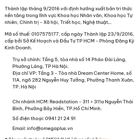
Thành lập tháng 9/2016 với định hướng xuất bản tri thức
nền tảng trong lĩnh vực Khoa học Nhân văn, Khoa học Tự
nhiên, Chính trị - Xã hội, Triết học, Nghệ thuật…
Mã số thuế: 0107575177, cấp ngày Thành lập 23/9/2016,
cấp bởi Sở Kế Hoạch và Đầu Tư TP HCM - Phòng Đăng Ký
Kinh Doanh.
Trụ sở chính:
Tầng 5, tòa nhà số 14 Pháo Đài Láng,
Phường Láng, TP Hà Nội.
Địa chỉ VP: Tầng 3 - Tòa nhà Dream Center Home, số
11A, ngõ 282 Nguyễn Huy Tưởng, Phường Thanh Xuân,
TP. Hà Nội
Chi nhánh HCM: Readstation - 311 + 311a Nguyễn Thái
Bình, Phường Bảy Hiền, TP.Hồ Chí Minh.
Số điện thoại:
0941 21 24 91
Email:
info@omegaplus.vn