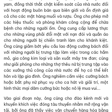
yam
, đồng thời thắt chặt kiểm soát của nhà nước đối
với hoạt động buôn bán qua biên giới và ổn định giá
cả cho các mặt hàng muối và rượu. Ông cho phép mở
các hiệu thuốc và phòng khám công cộng để chữa
bệnh cho những người ốm. Ông cung cấp lương thực
cho những vùng phải đổi mặt với nạn đói và quần áo
cho những người bị chiến tranh làm cho khánh kiệt.
Ông cũng giảm bớt yêu cầu lao động cưỡng bách đối
với những người bị trưng tập làm việc trong các hầm
mỏ, gia công kim loại và sản xuất mây tre đan; cũng
như giải phóng cho những thợ thêu nữ bị trưng tập vào
các xưởng thủ công của nhà nước để họ có thể kết
hôn và lập gia đình. Ông nghiêm cấm việc cưỡng bách
hoặc bắt phụ nữ phục vụ cho ca hát và giải trí, một
hình thức mại dâm cưỡng bức hoặc nô lệ mua vui...
Vào giai đoạn này, ông cũng cho đào kênh mới và
khuyến khích việc đóng tàu thuyền nhằm mở rộng vận
tải, bởi ông đã thấy việc vận chuyển hàng hóa bằng