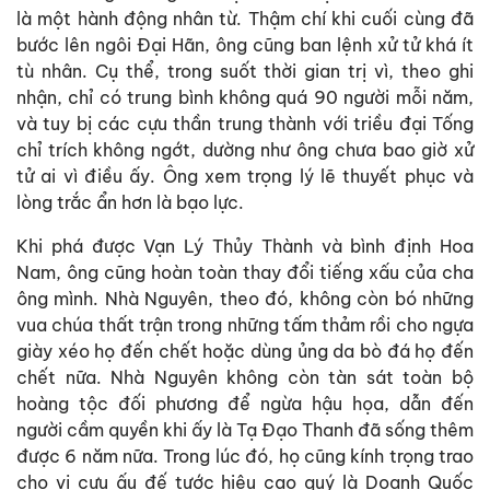
là một hành động nhân từ. Thậm chí khi cuối cùng đã
bước lên ngôi Đại Hãn, ông cũng ban lệnh xử tử khá ít
tù nhân. Cụ thể, trong suốt thời gian trị vì, theo ghi
nhận, chỉ có trung bình không quá 90 người mỗi năm,
và tuy bị các cựu thần trung thành với triều đại Tống
chỉ trích không ngớt, dường như ông chưa bao giờ xử
tử ai vì điều ấy. Ông xem trọng lý lẽ thuyết phục và
lòng trắc ẩn hơn là bạo lực.
Khi phá được Vạn Lý Thủy Thành và bình định Hoa
Nam, ông cũng hoàn toàn thay đổi tiếng xấu của cha
ông mình. Nhà Nguyên, theo đó, không còn bó những
vua chúa thất trận trong những tấm thảm rồi cho ngựa
giày xéo họ đến chết hoặc dùng ủng da bò đá họ đến
chết nữa. Nhà Nguyên không còn tàn sát toàn bộ
hoàng tộc đối phương để ngừa hậu họa, dẫn đến
người cầm quyền khi ấy là Tạ Đạo Thanh đã sống thêm
được 6 năm nữa. Trong lúc đó, họ cũng kính trọng trao
cho vị cựu ấu đế tước hiệu cao quý là Doanh Quốc