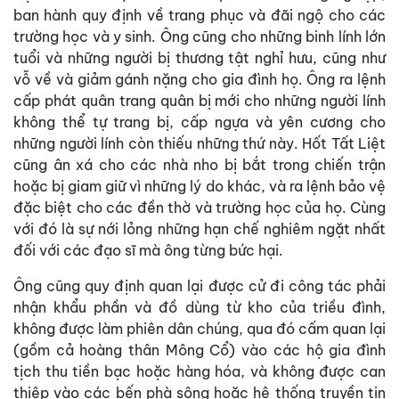
ban hành quy định về trang phục và đãi ngộ cho các
trường học và y sinh. Ông cũng cho những binh lính lớn
tuổi và những người bị thương tật nghỉ hưu, cũng như
vỗ về và giảm gánh nặng cho gia đình họ. Ông ra lệnh
cấp phát quân trang quân bị mới cho những người lính
không thể tự trang bị, cấp ngựa và yên cương cho
những người lính còn thiếu những thứ này. Hốt Tất Liệt
cũng ân xá cho các nhà nho bị bắt trong chiến trận
hoặc bị giam giữ vì những lý do khác, và ra lệnh bảo vệ
đặc biệt cho các đền thờ và trường học của họ. Cùng
với đó là sự nới lỏng những hạn chế nghiêm ngặt nhất
đối với các đạo sĩ mà ông từng bức hại.
Ông cũng quy định quan lại được cử đi công tác phải
nhận khẩu phần và đồ dùng từ kho của triều đình,
không được làm phiên dân chúng, qua đó cấm quan lại
(gồm cả hoàng thân Mông Cổ) vào các hộ gia đình
tịch thu tiền bạc hoặc hàng hóa, và không được can
thiệp vào các bến phà sông hoặc hệ thống truyền tin