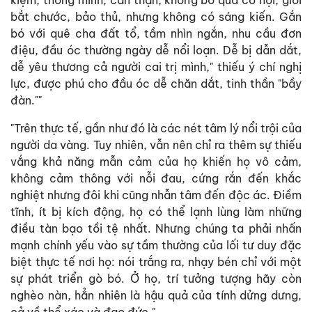
bắt chước, bảo thủ, nhưng không có sáng kiến. Gắn
bó với quê cha đất tổ, tầm nhìn ngắn, nhu cầu đơn
điệu, đầu óc thường ngày dễ nổi loạn. Dễ bị dẫn dắt,
dễ yêu thương cả người cai trị mình," thiếu ý chí nghị
lực, được phú cho đầu óc dễ chăn dắt, tinh thần "bầy
đàn.""
"Trên thực tế, gần như đó là các nét tâm lý nổi trội của
người da vàng. Tuy nhiên, vẫn nên chỉ ra thêm sự thiếu
vắng khả năng mẫn cảm của họ khiến họ vô cảm,
không cảm thông với nỗi đau, cứng rắn đến khắc
nghiệt nhưng đôi khi cũng nhẫn tâm đến độc ác. Điềm
tĩnh, ít bị kích động, họ có thể lạnh lùng làm những
điều tàn bạo tồi tệ nhất. Nhưng chúng ta phải nhấn
mạnh chính yếu vào sự tầm thường của lối tư duy đặc
biệt thực tế nơi họ: nói trắng ra, nhạy bén chỉ với một
sự phát triển gò bó. Ở họ, trí tưởng tượng hãy còn
nghèo nàn, hẳn nhiên là hậu quả của tính dửng dưng,
cả về thể xác và đạo đức."