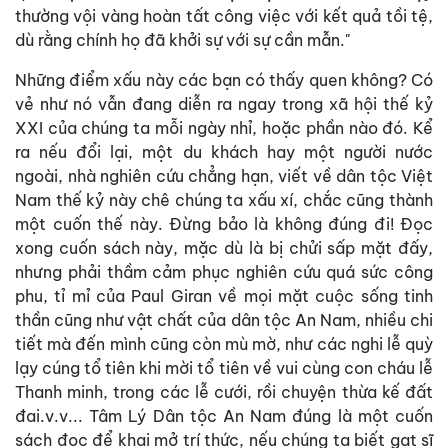
thường vội vàng hoàn tất công việc với kết quả tồi tệ,
dù rằng chính họ đã khởi sự với sự cần mẫn."
Những điểm xấu này các bạn có thấy quen không? Có
vẻ như nó vẫn đang diễn ra ngay trong xã hội thế kỷ
XXI của chúng ta mỗi ngày nhỉ, hoặc phần nào đó. Kể
ra nếu đổi lại, một du khách hay một người nước
ngoài, nhà nghiên cứu chẳng hạn, viết về dân tộc Việt
Nam thế kỷ này chê chúng ta xấu xí, chắc cũng thành
một cuốn thế này. Đừng bảo là không đúng đi! Đọc
xong cuốn sách này, mặc dù là bị chửi sấp mặt đấy,
nhưng phải thầm cảm phục nghiên cứu quá sức công
phu, tỉ mỉ của Paul Giran về mọi mặt cuộc sống tinh
thần cũng như vật chất của dân tộc An Nam, nhiều chi
tiết mà đến mình cũng còn mù mờ, như các nghi lễ quỳ
lạy cúng tổ tiên khi mời tổ tiên về vui cùng con cháu lễ
Thanh minh, trong các lễ cưới, rồi chuyện thừa kế đất
đai.v.v... Tâm Lý Dân tộc An Nam đúng là một cuốn
sách đọc để khai mở trí thức, nếu chúng ta biết gạt sĩ