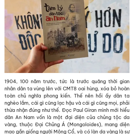
1904, 100 năm trước, tức là trước quãng thời gian
nhân dân ta vùng lên với CMT8 oai hùng, xóa bỏ hoàn
toàn chủ nghĩa phong kiến. Thế nên hồi ấy dân ta
nghèo lắm, cái gì cũng lạc hậu và cái gì cũng mọi, phải
thừa nhận đúng như thế. Đọc Paul Giran mình mới hiểu
dân An Nam vốn là một đại diện của chủng tộc da
vàng, thuộc Đại Chủng Á (Mongoloides), mang diện
mạo gần giống người Mông Cổ, và có làn da vàng là sự