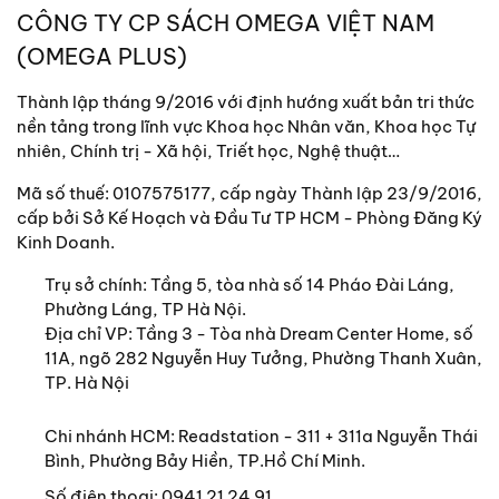
CÔNG TY CP SÁCH OMEGA VIỆT NAM
(OMEGA PLUS)
Thành lập tháng 9/2016 với định hướng xuất bản tri thức
nền tảng trong lĩnh vực Khoa học Nhân văn, Khoa học Tự
nhiên, Chính trị - Xã hội, Triết học, Nghệ thuật…
Mã số thuế: 0107575177, cấp ngày Thành lập 23/9/2016,
cấp bởi Sở Kế Hoạch và Đầu Tư TP HCM - Phòng Đăng Ký
Kinh Doanh.
Trụ sở chính:
Tầng 5, tòa nhà số 14 Pháo Đài Láng,
Phường Láng, TP Hà Nội.
Địa chỉ VP: Tầng 3 - Tòa nhà Dream Center Home, số
11A, ngõ 282 Nguyễn Huy Tưởng, Phường Thanh Xuân,
TP. Hà Nội
Chi nhánh HCM: Readstation - 311 + 311a Nguyễn Thái
Bình, Phường Bảy Hiền, TP.Hồ Chí Minh.
Số điện thoại:
0941 21 24 91