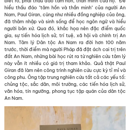
biết rõ, phải thấu đáo tâm hồn, thần minh của họ." Để
hiểu thấu đáo "tâm hồn và thần minh" của người An
Nam, Paul Giran, cũng như nhiều đồng nghiệp của ông,
đã thâm nhập và sinh sống để học ngôn ngữ và hiểu
người bản xứ. Qua đó, khắc họa nên đặc điểm quốc
gia, sự tiến hóa lịch sử, trí tuệ, xã hội và chính trị An
Nam. Tâm lý Dân tộc An Nam ra đời hơn 100 năm
trước, thời điểm mà người Pháp đã đặt ách cai trị trên
đất An Nam, những bài học rút ra từ nghiên cứu tâm lý
này vẫn ít nhiều có giá trị tham khảo. Quả thật Paul
Giran đã làm nên công trình nghiên cứu cực kỳ tỉ mỉ và
công phu. Ông tập trung nghiên cứu tất cả các yếu tố:
chủng tộc, sắc dân, môi trường, các tiến hóa lịch sử,
văn hóa, tín ngưỡng, phong tục tập quán của dân tộc
An Nam.