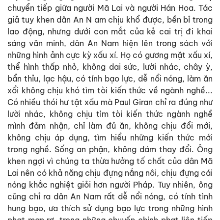
chuyển tiếp giữa người Mã Lai và người Hán Hoa. Tác
giả tuy khen dân An N am chịu khổ được, bền bỉ trong
lao động, nhưng dưới con mắt của kẻ cai trị đi khai
sáng văn minh, dân An Nam hiện lên trong sách với
những hình ảnh cực kỳ xấu xí. Họ có gương mặt xấu xí,
thể hình thấp nhỏ, không dai sức, lười nhác, chây ỳ,
bẩn thỉu, lạc hậu, có tính bạo lực, dễ nổi nóng, làm ăn
xổi không chịu khó tìm tòi kiến thức về ngành nghề...
Có nhiều thói hư tật xấu mà Paul Giran chỉ ra đúng như
lười nhác, không chịu tìm tòi kiến thức ngành nghề
mình đảm nhận, chỉ làm đủ ăn, không chịu đổi mới,
không chịu áp dụng, tìm hiểu những kiến thức mới
trong nghề. Sống an phận, không dám thay đổi. Ông
khen ngợi vì chúng ta thừa hưởng tố chất của dân Mã
Lai nên có khả năng chịu đựng nắng nôi, chịu đựng cái
nóng khắc nghiệt giỏi hơn người Pháp. Tuy nhiên, ông
cũng chỉ ra dân An Nam rất dễ nổi nóng, có tính tình
hung bạo, ưa thích sử dụng bạo lực trong những hình
phạt man rợ, trong những chuyến chinh phạt liên tiếp