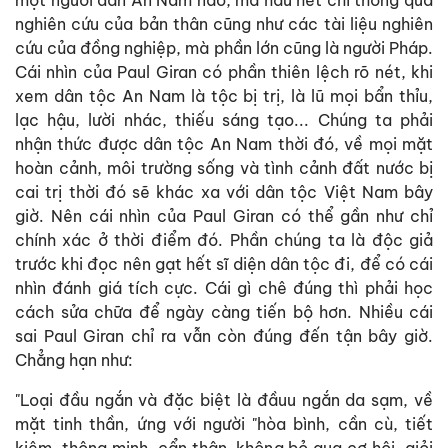
nghiên cứu của bản thân cũng như các tài liệu nghiên
cứu của đồng nghiệp, mà phần lớn cũng là người Pháp.
Cái nhìn của Paul Giran có phần thiên lệch rõ nét, khi
xem dân tộc An Nam là tộc bị trị, là lũ mọi bẩn thỉu,
lạc hậu, lười nhác, thiếu sáng tạo... Chúng ta phải
nhận thức được dân tộc An Nam thời đó, về mọi mặt
hoàn cảnh, môi trường sống và tình cảnh đất nước bị
cai trị thời đó sẽ khác xa với dân tộc Việt Nam bây
giờ. Nên cái nhìn của Paul Giran có thể gần như chỉ
chính xác ở thời điểm đó. Phần chúng ta là độc giả
trước khi đọc nên gạt hết sĩ diện dân tộc đi, để có cái
nhìn đánh giá tích cực. Cái gì chê đúng thì phải học
cách sửa chữa để ngày càng tiến bộ hơn. Nhiều cái
sai Paul Giran chỉ ra vẫn còn đúng đến tận bây giờ.
Chẳng hạn như:
"Loại đầu ngắn và đặc biệt là đầuu ngắn da sạm, về
mặt tinh thần, ứng với người "hòa bình, cần cù, tiết
kiệm, thông minh, cẩn thận, không bỏ qua cơ hội, giỏi