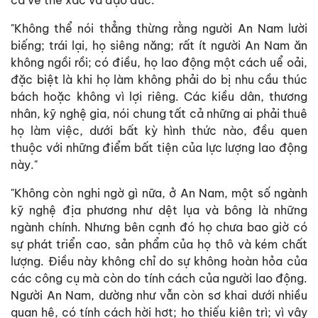
"Không thể nói thẳng thừng rằng người An Nam lười
biếng; trái lại, họ siêng năng; rất ít người An Nam ăn
không ngồi rồi; có điều, họ lao động một cách uể oải,
đặc biệt là khi họ làm không phải do bị nhu cầu thúc
bách hoặc không vì lợi riêng. Các kiều dân, thương
nhân, kỹ nghệ gia, nói chung tất cả những ai phải thuê
họ làm việc, dưới bất kỳ hình thức nào, đều quen
thuộc với những điểm bất tiện của lực lượng lao động
này."
"Không còn nghi ngờ gì nữa, ở An Nam, một số ngành
kỹ nghệ địa phương như dệt lụa và bông là những
ngành chính. Nhưng bên cạnh đó họ chưa bao giờ có
sự phát triển cao, sản phẩm của họ thô và kém chất
lượng. Điều này không chỉ do sự không hoàn hỏa của
các công cụ mà còn do tính cách của người lao động.
Người An Nam, dường như vẫn còn sơ khai dưới nhiều
quan hệ, có tính cách hời hợt; họ thiếu kiên trì; vì vậy