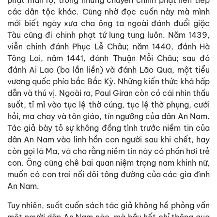
các dân tộc khác. Cũng nhờ đọc cuốn này mà mình
mới biết ngày xưa cha ông ta ngoài đánh đuổi giặc
Tàu cũng đi chinh phạt tứ lung tung luôn. Năm 1439,
viễn chinh đánh Phục Lễ Châu; năm 1440, đánh Hà
Tông Lai, năm 1441, đánh Thuận Mỗi Châu; sau đó
đánh Ai Lao (ba lần liền) và đánh Lão Qua, một tiểu
vương quốc phía bắc Bắc Kỳ. Những kiến thức khá hấp
dẫn và thú vị. Ngoài ra, Paul Giran còn có cái nhìn thấu
suốt, tỉ mỉ vào tục lệ thờ cúng, tục lệ thờ phụng, cưới
hỏi, ma chay và tôn giáo, tín ngưỡng của dân An Nam.
Tác giả bày tỏ sự không đồng tình trước niềm tin của
dân An Nam vào linh hồn con người sau khi chết, hay
còn gọi là Ma, và cho rằng niềm tin này có phần hơi trẻ
con. Ông cũng chê bai quan niệm trọng nam khinh nữ,
muốn có con trai nối dõi tông đường của các gia đình
An Nam.
Tuy nhiên, suốt cuốn sách tác giả không hề phỏng vấn
một người dân An Nam nào, mà hầu hết chỉ thông qua